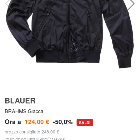
BLAUER
BRAHMS Giacca
Ora a
124,00 €
-50,0%
SALDI
prezzo consigliato
248,00 €
**
Prezzo migliore ultimi 30 giorni
: 124,00 €