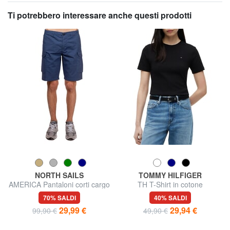
Ti potrebbero interessare anche questi prodotti
NORTH SAILS
TOMMY HILFIGER
AMERICA Pantaloni corti cargo
TH T-Shirt in cotone
in cotone stretch
70% SALDI
40% SALDI
29,99 €
29,94 €
99,90 €
49,90 €