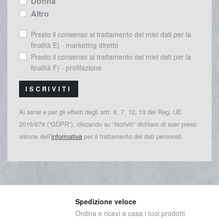
Donna
Altro
Presto il consenso al trattamento dei miei dati per la
finalità E) - marketing diretto
Presto il consenso al trattamento dei miei dati per la
finalità F) - profilazione
ISCRIVITI
Ai sensi e per gli effetti degli artt. 6, 7, 12, 13 del Reg. UE
2016/679 (“GDPR”), cliccando su “Iscriviti” dichiaro di aver preso
visione dell’
informativa
per il trattamento dei dati personali.
Spedizione veloce
Ordina e ricevi a casa i tuoi prodotti