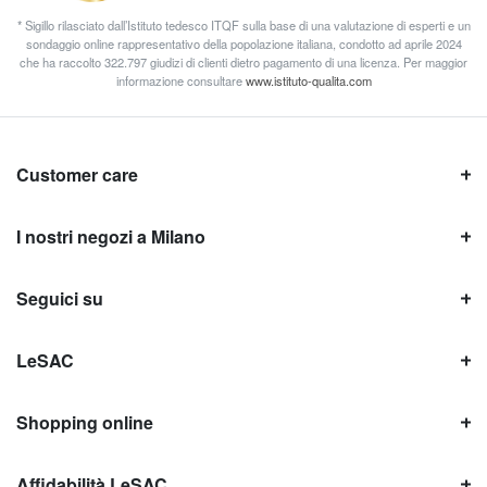
* Sigillo rilasciato dall’Istituto tedesco ITQF sulla base di una valutazione di esperti e un
sondaggio online rappresentativo della popolazione italiana, condotto ad aprile 2024
che ha raccolto 322.797 giudizi di clienti dietro pagamento di una licenza. Per maggior
informazione consultare
www.istituto-qualita.com
Customer care
I nostri negozi a Milano
Seguici su
LeSAC
Shopping online
Affidabilità LeSAC