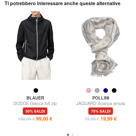
Ti potrebbero interessare anche queste alternative
BLAUER
POLLINI
DODGE Giacca full zip
JAQUARD Sciarpa ampia
50% SALDI
75% SALDI
99,00 €
19,99 €
198,00 €
79,90 €