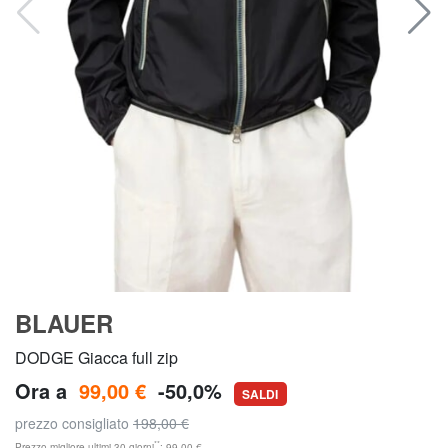
BLAUER
DODGE Giacca full zip
Ora a
99,00 €
-50,0%
SALDI
prezzo consigliato
198,00 €
**
Prezzo migliore ultimi 30 giorni
: 99,00 €