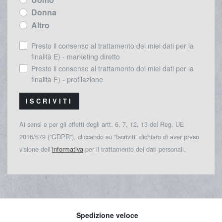
Donna
Altro
Presto il consenso al trattamento dei miei dati per la
finalità E) - marketing diretto
Presto il consenso al trattamento dei miei dati per la
finalità F) - profilazione
ISCRIVITI
Ai sensi e per gli effetti degli artt. 6, 7, 12, 13 del Reg. UE
2016/679 (“GDPR”), cliccando su “Iscriviti” dichiaro di aver preso
visione dell’
informativa
per il trattamento dei dati personali.
Spedizione veloce