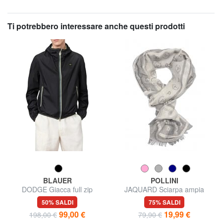
Ti potrebbero interessare anche questi prodotti
BLAUER
POLLINI
DODGE Giacca full zip
JAQUARD Sciarpa ampia
50% SALDI
75% SALDI
99,00 €
19,99 €
198,00 €
79,90 €