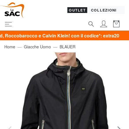
OUTLET
COLLEZIONI
co e Calvin Klein! con il codice*: extra20
Home
Giacche Uomo
BLAUER