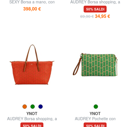
SEXY Borsa a mano, con
AUDREY Borsa shopping, a
tracolla
spalla
398,00 €
50% SALDI
34,95 €
69,90 €
YNOT
YNOT
AUDREY Borsa shopping, a
AUDREY Pochette con
spalla
polsierina e tracolla
50% SALDI
50% SALDI