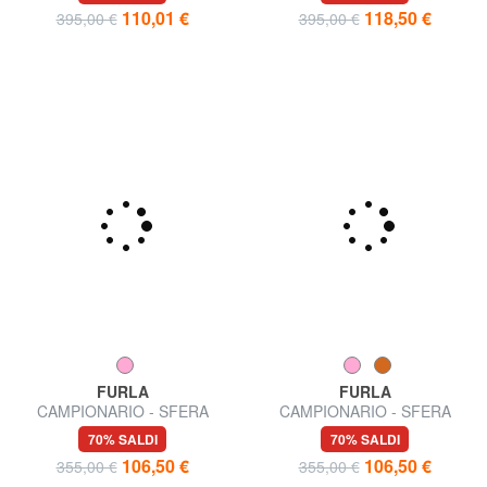
Made in Italy
pelle
110,01 €
118,50 €
395,00 €
395,00 €
FURLA
FURLA
CAMPIONARIO - SFERA
CAMPIONARIO - SFERA
SOFT M Borsa a spalla
SOFT Borsa a spalla
70% SALDI
70% SALDI
106,50 €
106,50 €
355,00 €
355,00 €