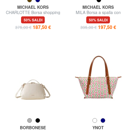
MICHAEL KORS
MICHAEL KORS
CHARLOTTE Borsa shopping
MILA Borsa a spalla con
a spalla, in pelle
tracolla, in pelle
50% SALDI
50% SALDI
187,50 €
197,50 €
375,00 €
395,00 €
BORBONESE
YNOT