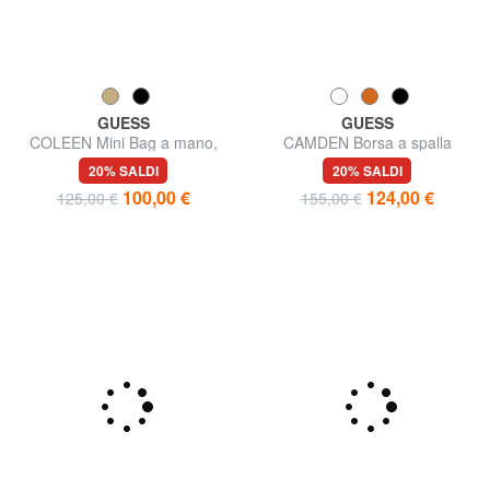
GUESS
GUESS
COLEEN Mini Bag a mano,
CAMDEN Borsa a spalla
con tracolla
20% SALDI
20% SALDI
100,00 €
124,00 €
125,00 €
155,00 €