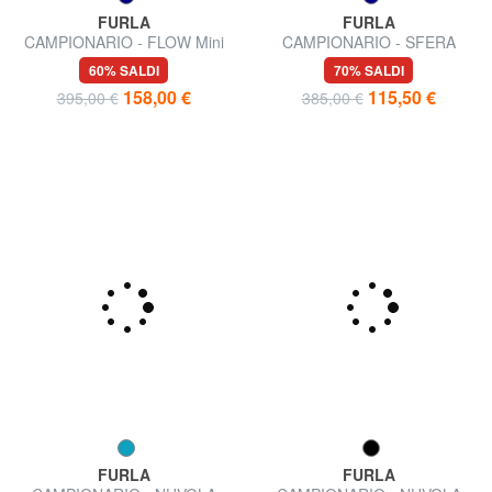
FURLA
FURLA
CAMPIONARIO - FLOW Mini
CAMPIONARIO - SFERA
Bag a mano, con tracolla
Micro Bag a tracolla
60% SALDI
70% SALDI
158,00 €
115,50 €
395,00 €
385,00 €
FURLA
FURLA