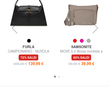
FURLA
SAMSONITE
T
CAMPIONARIO - NUVOLA
MOVE 5.0 Borsa morbida a
Borsa semirigida in pelle
tracolla
72% SALDI
60% SALDI
139,99 €
39,99 €
495,00 €
99,00 €