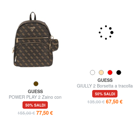
GUESS
GUESS
POWER PLAY 2 Zaino con
GIULLY 2 Borsetta a tracolla
tasca e pouch
50% SALDI
50% SALDI
77,50 €
67,50 €
155,00 €
135,00 €