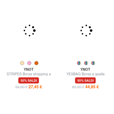
YNOT
YNOT
STRIPES Borsa shopping a
YESBAG Borsa a spalla
mano, con tracolla
50% SALDI
50% SALDI
27,45 €
44,95 €
54,90 €
89,90 €