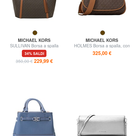
MICHAEL KORS
MICHAEL KORS
SULLIVAN Borsa a spalla
HOLMES Borsa a spalla, con
tracolla
325,00 €
34% SALDI
229,99 €
350,00 €