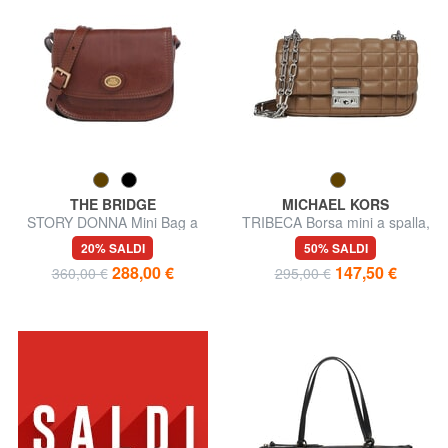
THE BRIDGE
MICHAEL KORS
STORY DONNA Mini Bag a
TRIBECA Borsa mini a spalla,
tracolla, in pelle
in pelle
20% SALDI
50% SALDI
288,00 €
147,50 €
360,00 €
295,00 €