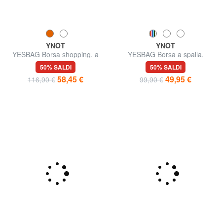
YNOT
YNOT
YESBAG Borsa shopping, a
YESBAG Borsa a spalla,
spalla
grandezza regolabile
50% SALDI
50% SALDI
58,45 €
49,95 €
116,90 €
99,90 €