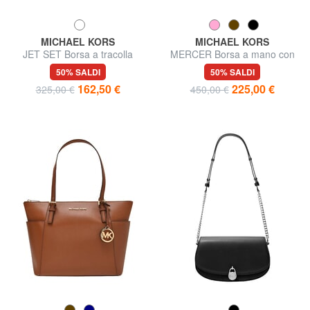
MICHAEL KORS
MICHAEL KORS
JET SET Borsa a tracolla
MERCER Borsa a mano con
regolabile, in pelle
tracolla, in pelle
50% SALDI
50% SALDI
162,50 €
225,00 €
325,00 €
450,00 €