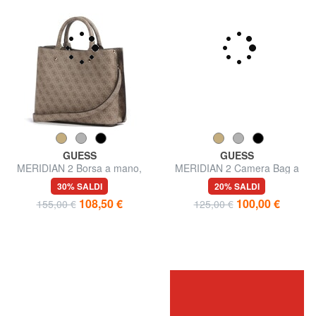
GUESS
GUESS
MERIDIAN 2 Borsa a mano,
MERIDIAN 2 Camera Bag a
con tracolla
tracolla
30% SALDI
20% SALDI
108,50 €
100,00 €
155,00 €
125,00 €