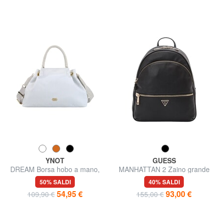
YNOT
GUESS
DREAM Borsa hobo a mano,
MANHATTAN 2 Zaino grande
con tracolla
a 2 scomparti
50% SALDI
40% SALDI
54,95 €
93,00 €
109,90 €
155,00 €