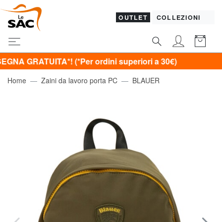
OUTLET
COLLEZIONI
ITA*! (*Per ordini superiori a 30€)
Home
Zaini da lavoro porta PC
BLAUER