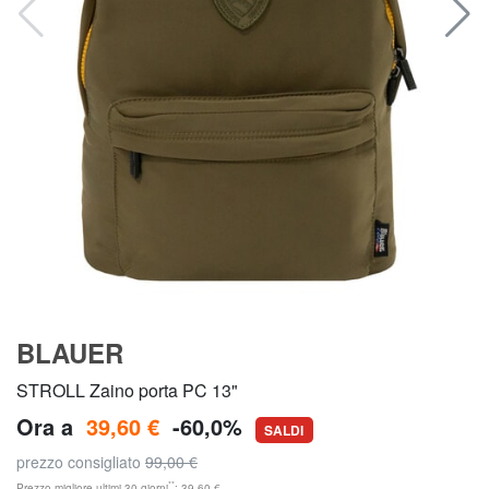
BLAUER
STROLL Zaino porta PC 13"
Ora a
39,60 €
-60,0%
SALDI
prezzo consigliato
99,00 €
**
Prezzo migliore ultimi 30 giorni
: 39,60 €