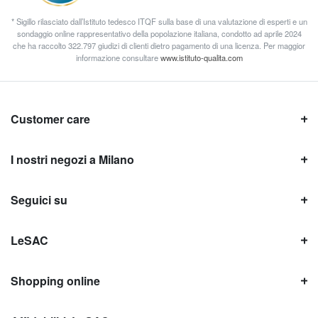
* Sigillo rilasciato dall’Istituto tedesco ITQF sulla base di una valutazione di esperti e un
sondaggio online rappresentativo della popolazione italiana, condotto ad aprile 2024
che ha raccolto 322.797 giudizi di clienti dietro pagamento di una licenza. Per maggior
informazione consultare
www.istituto-qualita.com
Customer care
I nostri negozi a Milano
Seguici su
LeSAC
Shopping online