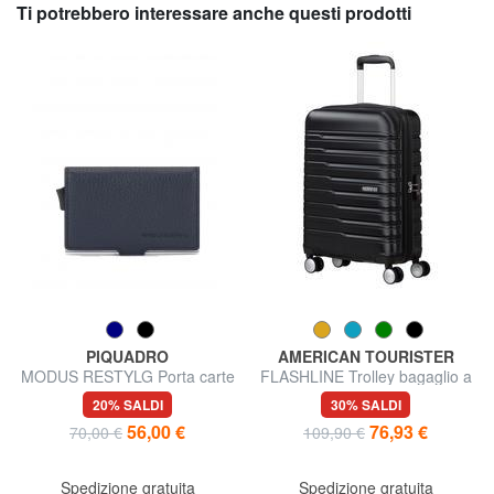
Ti potrebbero interessare anche questi prodotti
PIQUADRO
AMERICAN TOURISTER
MODUS RESTYLG Porta carte
FLASHLINE Trolley bagaglio a
credito pelle
mano
20% SALDI
30% SALDI
56,00 €
76,93 €
70,00 €
109,90 €
Spedizione gratuita
Spedizione gratuita