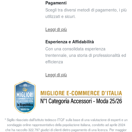
Pagamenti
Scegli tra diversi metodi di pagamento, i più
utilizzati e sicuri.
Leggi di più
Esperienza e Affidabilità
Con una consolidata esperienza
trentennale, una storia di professionalità ed
efficienza
Leggi di più
* Sigillo rilasciato dall’Istituto tedesco ITQF sulla base di una valutazione di esperti e un
sondaggio online rappresentativo della popolazione italiana, condotto ad aprile 2024
che ha raccolto 322.797 giudizi di clienti dietro pagamento di una licenza. Per maggior