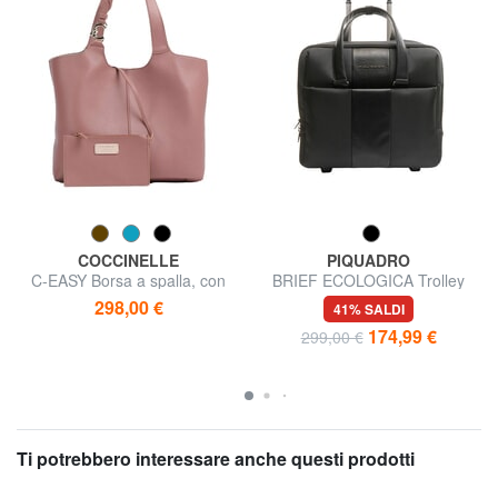
COCCINELLE
PIQUADRO
C-EASY Borsa a spalla, con
BRIEF ECOLOGICA Trolley
pochette
Pilota
298,00 €
41% SALDI
174,99 €
299,00 €
Ti potrebbero interessare anche questi prodotti