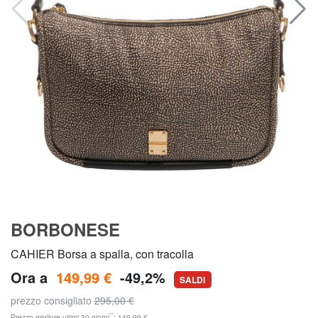
BORBONESE
CAHIER Borsa a spalla, con tracolla
Ora a
149,99 €
-49,2%
SALDI
prezzo consigliato
295,00 €
**
Prezzo migliore ultimi 30 giorni
: 149,99 €