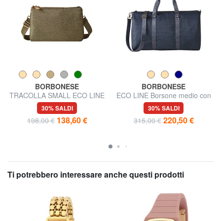
BORBONESE
BORBONESE
TRACOLLA SMALL ECO LINE
ECO LINE Borsone medio con
Borsa a tracolla
tracolla
30% SALDI
30% SALDI
138,60 €
220,50 €
198,00 €
315,00 €
Ti potrebbero interessare anche questi prodotti