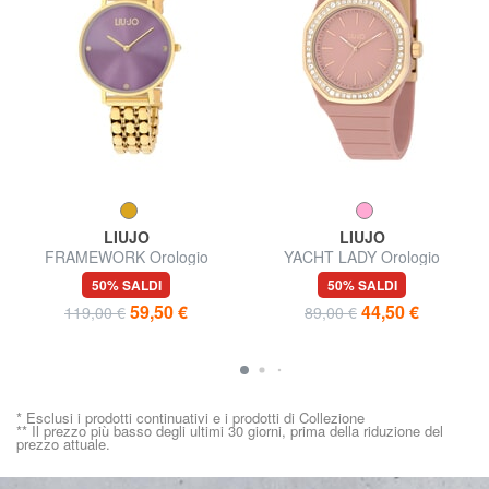
LIUJO
LIUJO
FRAMEWORK Orologio
YACHT LADY Orologio
movimento al quarzo
movimento al quarzo
50% SALDI
50% SALDI
59,50 €
44,50 €
119,00 €
89,00 €
* Esclusi i prodotti continuativi e i prodotti di Collezione
** Il prezzo più basso degli ultimi 30 giorni, prima della riduzione del
prezzo attuale.