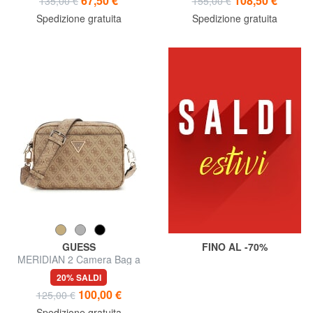
67,50 €
108,50 €
135,00 €
155,00 €
Spedizione gratuita
Spedizione gratuita
GUESS
FINO AL -70%
MERIDIAN 2 Camera Bag a
tracolla
20% SALDI
100,00 €
125,00 €
Spedizione gratuita