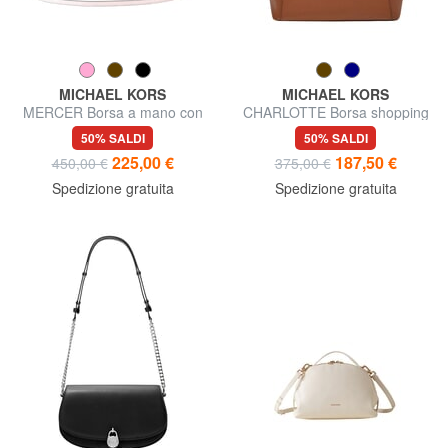
MICHAEL KORS
MICHAEL KORS
MERCER Borsa a mano con
CHARLOTTE Borsa shopping
tracolla, in pelle
a spalla, in pelle
50% SALDI
50% SALDI
225,00 €
187,50 €
450,00 €
375,00 €
Spedizione gratuita
Spedizione gratuita