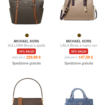
MICHAEL KORS
MICHAEL KORS
SULLIVAN Borsa a spalla
LAILA Borsa a mano con
tracolla, in pelle
34% SALDI
50% SALDI
229,99 €
147,50 €
350,00 €
295,00 €
Spedizione gratuita
Spedizione gratuita