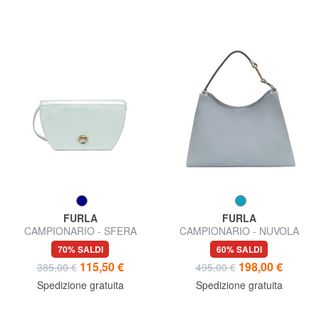
FURLA
FURLA
CAMPIONARIO - SFERA
CAMPIONARIO - NUVOLA
Micro Bag a tracolla
Borsa a spalla
70% SALDI
60% SALDI
115,50 €
198,00 €
385,00 €
495,00 €
Spedizione gratuita
Spedizione gratuita