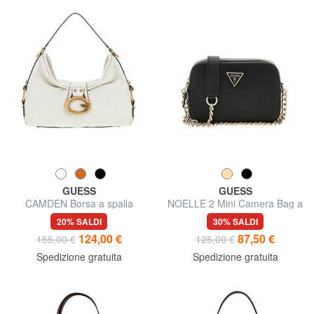
GUESS
GUESS
CAMDEN Borsa a spalla
NOELLE 2 Mini Camera Bag a
tracolla
20% SALDI
30% SALDI
124,00 €
87,50 €
155,00 €
125,00 €
Spedizione gratuita
Spedizione gratuita