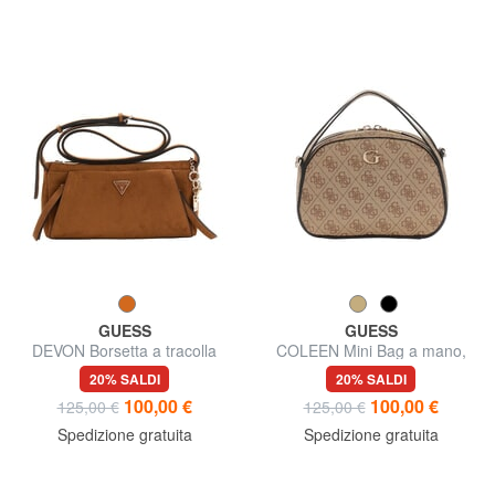
GUESS
GUESS
DEVON Borsetta a tracolla
COLEEN Mini Bag a mano,
con tracolla
20% SALDI
20% SALDI
100,00 €
100,00 €
125,00 €
125,00 €
Spedizione gratuita
Spedizione gratuita