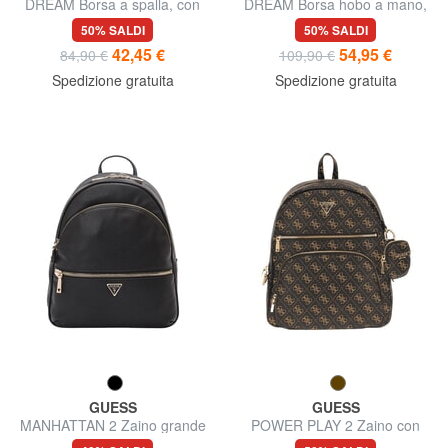
DREAM Borsa a spalla, con
DREAM Borsa hobo a mano,
tracolla
con tracolla
50% SALDI
50% SALDI
42,45 €
54,95 €
84,90 €
109,90 €
Spedizione gratuita
Spedizione gratuita
GUESS
GUESS
MANHATTAN 2 Zaino grande
POWER PLAY 2 Zaino con
a 2 scomparti
tasca e pouch