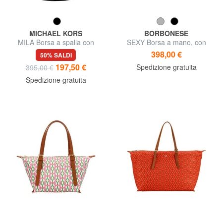
MICHAEL KORS
BORBONESE
MILA Borsa a spalla con
SEXY Borsa a mano, con
tracolla, in pelle
tracolla
398,00 €
50% SALDI
197,50 €
Spedizione gratuita
395,00 €
Spedizione gratuita