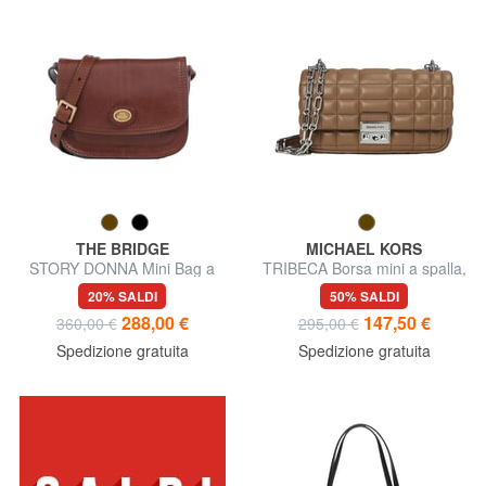
THE BRIDGE
MICHAEL KORS
STORY DONNA Mini Bag a
TRIBECA Borsa mini a spalla,
tracolla, in pelle
in pelle
20% SALDI
50% SALDI
288,00 €
147,50 €
360,00 €
295,00 €
Spedizione gratuita
Spedizione gratuita