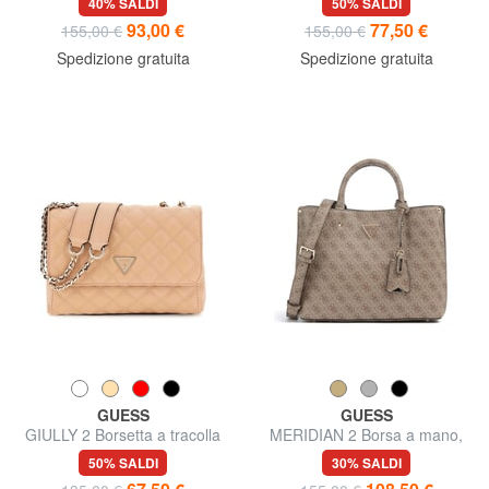
40% SALDI
50% SALDI
93,00 €
77,50 €
155,00 €
155,00 €
Spedizione gratuita
Spedizione gratuita
GUESS
GUESS
GIULLY 2 Borsetta a tracolla
MERIDIAN 2 Borsa a mano,
con tracolla
50% SALDI
30% SALDI