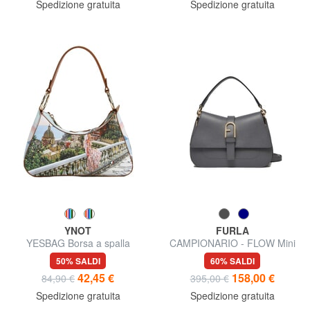
Spedizione gratuita
Spedizione gratuita
YNOT
FURLA
YESBAG Borsa a spalla
CAMPIONARIO - FLOW Mini
Bag a mano, con tracolla
50% SALDI
60% SALDI
42,45 €
158,00 €
84,90 €
395,00 €
Spedizione gratuita
Spedizione gratuita