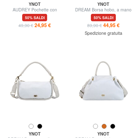
YNOT
YNOT
AUDREY Pochette con
DREAM Borsa hobo, a mano
polsierina e tracolla
50% SALDI
50% SALDI
24,95 €
44,95 €
49,90 €
89,90 €
Spedizione gratuita
YNOT
YNOT