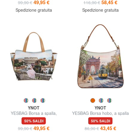
49,95 €
58,45 €
99,90 €
116,90 €
Spedizione gratuita
Spedizione gratuita
YNOT
YNOT
YESBAG Borsa a spalla,
YESBAG Borsa hobo, a spalla
grandezza regolabile
50% SALDI
50% SALDI
49,95 €
43,45 €
99,90 €
86,90 €