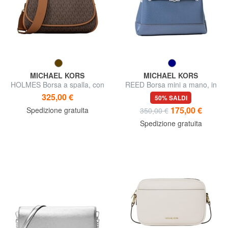
MICHAEL KORS
MICHAEL KORS
HOLMES Borsa a spalla, con
REED Borsa mini a mano, in
tracolla
pelle
325,00 €
50% SALDI
175,00 €
Spedizione gratuita
350,00 €
Spedizione gratuita