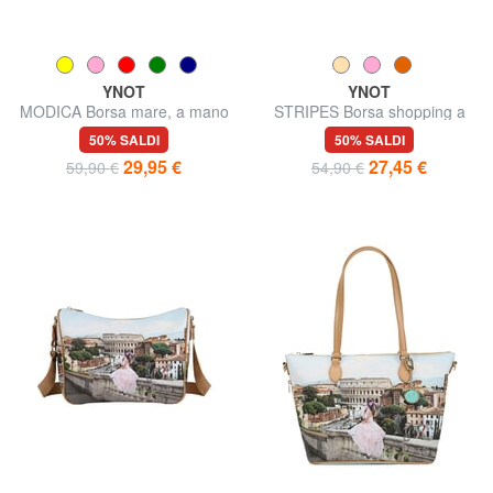
YNOT
YNOT
MODICA Borsa mare, a mano
STRIPES Borsa shopping a
mano, con tracolla
50% SALDI
50% SALDI
29,95 €
27,45 €
59,90 €
54,90 €