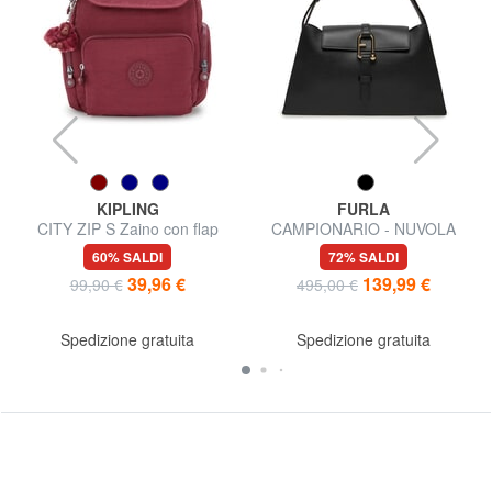
KIPLING
FURLA
CITY ZIP S Zaino con flap
CAMPIONARIO - NUVOLA
Borsa semirigida in pelle
60% SALDI
72% SALDI
39,96 €
139,99 €
99,90 €
495,00 €
Spedizione gratuita
Spedizione gratuita