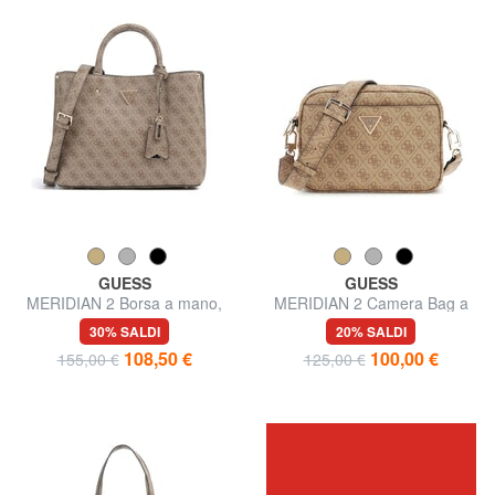
GUESS
GUESS
MERIDIAN 2 Borsa a mano,
MERIDIAN 2 Camera Bag a
con tracolla
tracolla
30% SALDI
20% SALDI
108,50 €
100,00 €
155,00 €
125,00 €