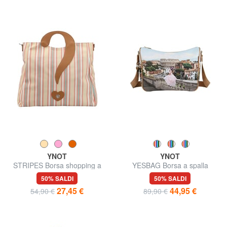
YNOT
YNOT
STRIPES Borsa shopping a
YESBAG Borsa a spalla
mano, con tracolla
50% SALDI
50% SALDI
27,45 €
44,95 €
54,90 €
89,90 €