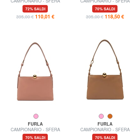
CAMPIONARIO - SFERA
CAMPIONARIO - SFERA
SOFT Borsa a spalla, in pelle,
SOFT L Borsa a spalla, in
72% SALDI
70% SALDI
Made in Italy
pelle
110,01 €
118,50 €
395,00 €
395,00 €
FURLA
FURLA
CAMPIONARIO - SFERA
CAMPIONARIO - SFERA
SOFT M Borsa a spalla
SOFT Borsa a spalla
70% SALDI
70% SALDI