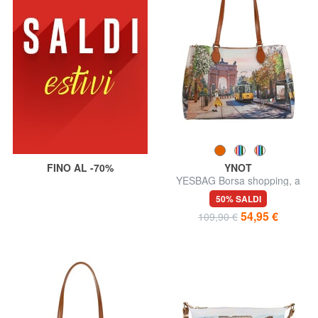
FINO AL -70%
YNOT
YESBAG Borsa shopping, a
spalla
50% SALDI
54,95 €
109,90 €