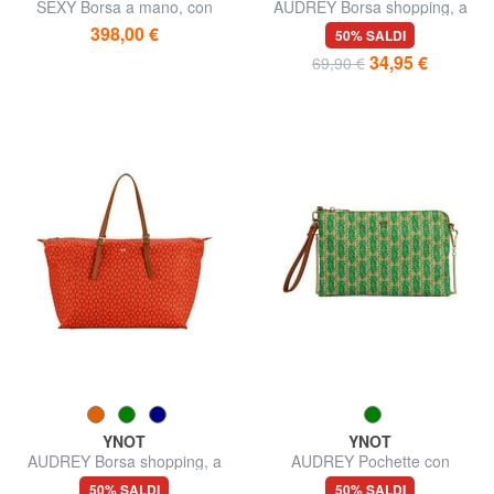
SEXY Borsa a mano, con
AUDREY Borsa shopping, a
tracolla
spalla
398,00 €
50% SALDI
34,95 €
69,90 €
YNOT
YNOT
AUDREY Borsa shopping, a
AUDREY Pochette con
spalla
polsierina e tracolla
50% SALDI
50% SALDI