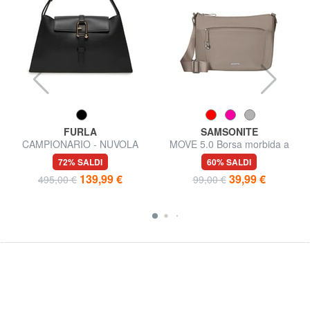
FURLA
SAMSONITE
T
CAMPIONARIO - NUVOLA
MOVE 5.0 Borsa morbida a
Borsa semirigida in pelle
tracolla
72% SALDI
60% SALDI
139,99 €
39,99 €
495,00 €
99,00 €