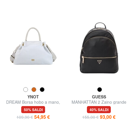
YNOT
GUESS
DREAM Borsa hobo a mano,
MANHATTAN 2 Zaino grande
con tracolla
a 2 scomparti
50% SALDI
40% SALDI
54,95 €
93,00 €
109,90 €
155,00 €