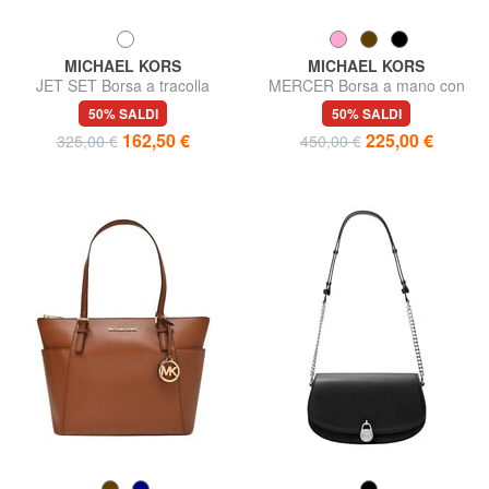
MICHAEL KORS
MICHAEL KORS
JET SET Borsa a tracolla
MERCER Borsa a mano con
regolabile, in pelle
tracolla, in pelle
50% SALDI
50% SALDI
162,50 €
225,00 €
325,00 €
450,00 €