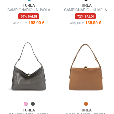
FURLA
FURLA
CAMPIONARIO - NUVOLA
CAMPIONARIO - NUVOLA
Borsa a spalla
Borsa semirigida in pelle
60% SALDI
72% SALDI
198,00 €
139,99 €
495,00 €
495,00 €
FURLA
FURLA