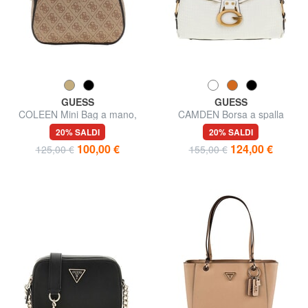
GUESS
GUESS
COLEEN Mini Bag a mano,
CAMDEN Borsa a spalla
con tracolla
20% SALDI
20% SALDI
100,00 €
124,00 €
125,00 €
155,00 €