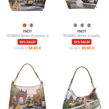
YNOT
YNOT
YESBAG Borsa shopping, a
YESBAG Borsa a spalla,
spalla
grandezza regolabile
50% SALDI
50% SALDI
58,45 €
49,95 €
116,90 €
99,90 €