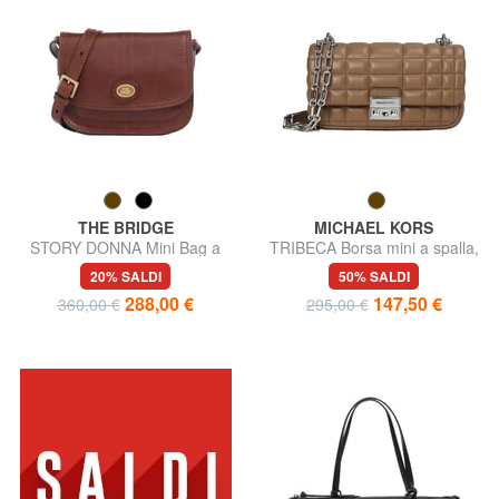
THE BRIDGE
MICHAEL KORS
STORY DONNA Mini Bag a
TRIBECA Borsa mini a spalla,
tracolla, in pelle
in pelle
20% SALDI
50% SALDI
288,00 €
147,50 €
360,00 €
295,00 €