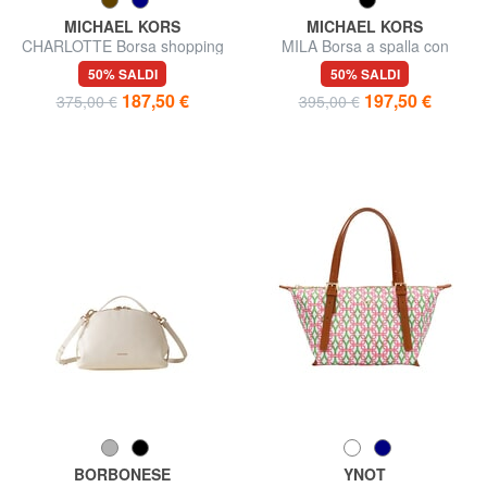
MICHAEL KORS
MICHAEL KORS
CHARLOTTE Borsa shopping
MILA Borsa a spalla con
a spalla, in pelle
tracolla, in pelle
50% SALDI
50% SALDI
187,50 €
197,50 €
375,00 €
395,00 €
BORBONESE
YNOT