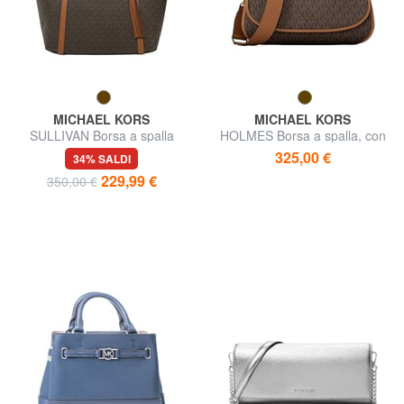
MICHAEL KORS
MICHAEL KORS
SULLIVAN Borsa a spalla
HOLMES Borsa a spalla, con
tracolla
325,00 €
34% SALDI
229,99 €
350,00 €