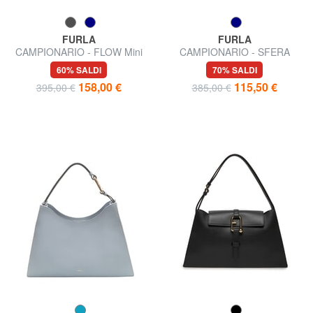
FURLA
FURLA
CAMPIONARIO - FLOW Mini
CAMPIONARIO - SFERA
Bag a mano, con tracolla
Micro Bag a tracolla
60% SALDI
70% SALDI
158,00 €
115,50 €
395,00 €
385,00 €