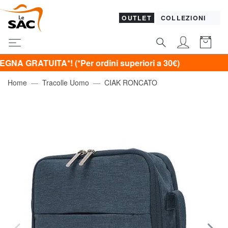
OUTLET
COLLEZIONI
UITA*! (*Per ordini superiori a 30€)
Home
Tracolle Uomo
CIAK RONCATO