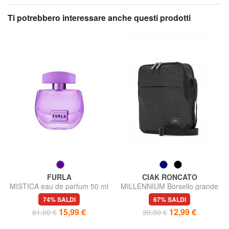
Ti potrebbero interessare anche questi prodotti
FURLA
CIAK RONCATO
MISTICA eau de parfum 50 ml
MILLENNIUM Borsello grande
74% SALDI
67% SALDI
15,99 €
12,99 €
61,00 €
39,00 €