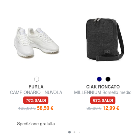
FURLA
CIAK RONCATO
CAMPIONARIO - NUVOLA
MILLENNIUM Borsello medio
Sneakers in pelle
70% SALDI
63% SALDI
58,50 €
12,99 €
195,00 €
35,00 €
Spedizione gratuita