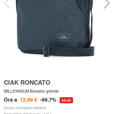
CIAK RONCATO
MILLENNIUM Borsello grande
Ora a
12,99 €
-66,7%
SALDI
prezzo consigliato
39,00 €
**
Prezzo migliore ultimi 30 giorni
: 12,99 €