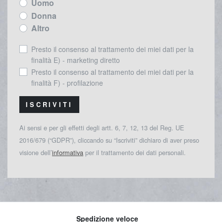
Uomo
Donna
Altro
Presto il consenso al trattamento dei miei dati per la
finalità E) - marketing diretto
Presto il consenso al trattamento dei miei dati per la
finalità F) - profilazione
ISCRIVITI
Ai sensi e per gli effetti degli artt. 6, 7, 12, 13 del Reg. UE
2016/679 (“GDPR”), cliccando su “Iscriviti” dichiaro di aver preso
visione dell’
informativa
per il trattamento dei dati personali.
Spedizione veloce