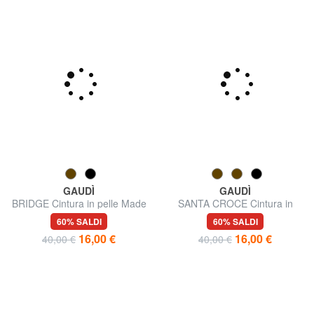
GAUDÌ
GAUDÌ
BRIDGE Cintura in pelle Made
SANTA CROCE Cintura in
in Italy
pelle, Made in Italy
60% SALDI
60% SALDI
16,00 €
16,00 €
40,00 €
40,00 €