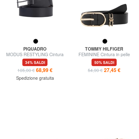
PIQUADRO
TOMMY HILFIGER
MODUS RESTYLING Cintura
FEMININE Cintura in pelle
reversibile in pelle
34% SALDI
50% SALDI
68,99 €
27,45 €
105,00 €
54,90 €
Spedizione gratuita