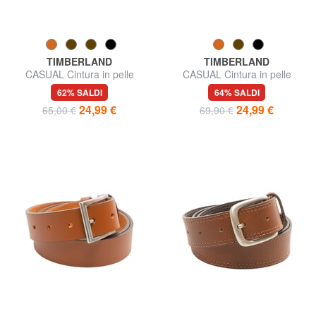
TIMBERLAND
TIMBERLAND
CASUAL Cintura in pelle
CASUAL Cintura in pelle
suede accorciabile
accorciabile
62% SALDI
64% SALDI
24,99 €
24,99 €
65,00 €
69,90 €