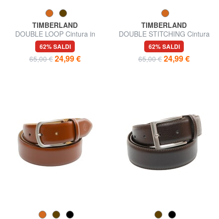
TIMBERLAND
TIMBERLAND
DOUBLE LOOP Cintura in
DOUBLE STITCHING Cintura
pelle accorciabile
in pelle accorciabile
62% SALDI
62% SALDI
24,99 €
24,99 €
65,00 €
65,00 €