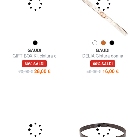
GAUDÌ
GAUDÌ
GIFT BOX Kit cintura e
DELIA Cintura donna
portafoglio
60% SALDI
60% SALDI
28,00 €
16,00 €
70,00 €
40,00 €