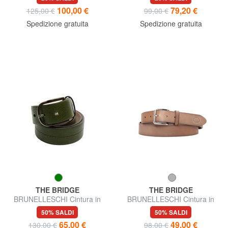
100,00 €
79,20 €
125,00 €
99,00 €
Spedizione gratuita
Spedizione gratuita
THE BRIDGE
THE BRIDGE
BRUNELLESCHI Cintura in
BRUNELLESCHI Cintura in
pelle, accorciabile
pelle, accorciabile
50% SALDI
50% SALDI
65,00 €
49,00 €
130,00 €
98,00 €