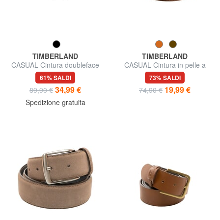
TIMBERLAND
TIMBERLAND
CASUAL Cintura doubleface
CASUAL Cintura in pelle a
in pelle
doppia impuntura
61% SALDI
73% SALDI
34,99 €
19,99 €
89,90 €
74,90 €
Spedizione gratuita