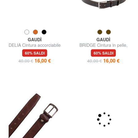
GAUDÌ
GAUDÌ
DELIA Cintura accorciabile
BRIDGE Cintura in pelle,
Made in Italy
60% SALDI
60% SALDI
16,00 €
16,00 €
40,00 €
40,00 €