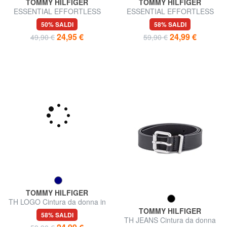
TOMMY HILFIGER
TOMMY HILFIGER
ESSENTIAL EFFORTLESS
ESSENTIAL EFFORTLESS
Cintura in pelle Made in Italy
Cintura in pelle Made in Italy
50% SALDI
58% SALDI
24,95 €
24,99 €
49,90 €
59,90 €
TOMMY HILFIGER
TH LOGO Cintura da donna in
pelle
TOMMY HILFIGER
58% SALDI
TH JEANS Cintura da donna