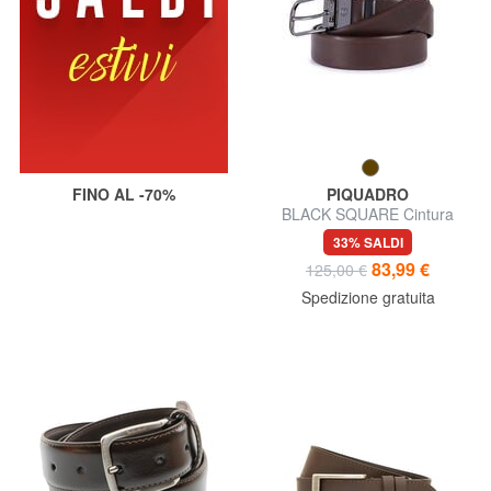
FINO AL -70%
PIQUADRO
BLACK SQUARE Cintura
reversibile in pelle
33% SALDI
83,99 €
125,00 €
Spedizione gratuita