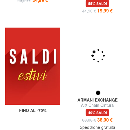
24,99 €
59,90 €
in pelle
55% SALDI
19,99 €
44,90 €
ARMANI EXCHANGE
A|X Chain Cintura
FINO AL -70%
40% SALDI
36,00 €
60,00 €
Spedizione gratuita