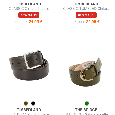
TIMBERLAND
TIMBERLAND
CLASSIC Cintura in pelle
CLASSIC TUMBLED Cintura
accorciabile
in pelle accorciabile
60% SALDI
62% SALDI
24,99 €
24,99 €
62,00 €
65,00 €
TIMBERLAND
THE BRIDGE
CLASSIC Cintura in pelle
BERENICE Cintura in pelle