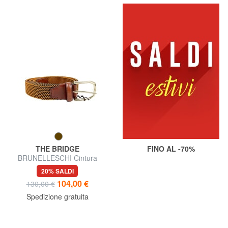
THE BRIDGE
FINO AL -70%
BRUNELLESCHI Cintura
intrecciata
20% SALDI
104,00 €
130,00 €
Spedizione gratuita