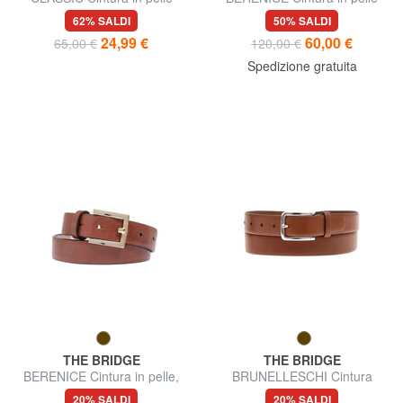
saffiano, accorciabile
62% SALDI
50% SALDI
24,99 €
60,00 €
65,00 €
120,00 €
Spedizione gratuita
THE BRIDGE
THE BRIDGE
BERENICE Cintura in pelle,
BRUNELLESCHI Cintura
accorciabile su misura
classica in pelle, accorciabile
20% SALDI
20% SALDI