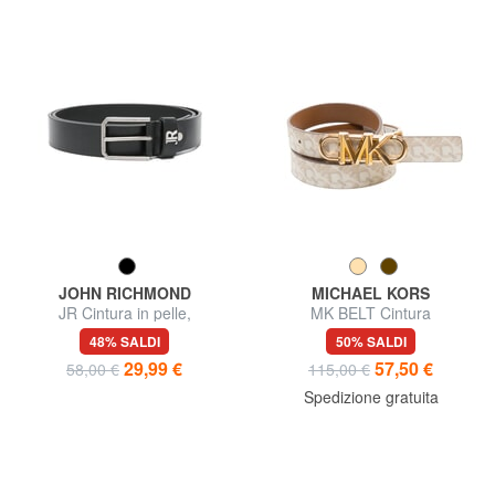
JOHN RICHMOND
MICHAEL KORS
JR Cintura in pelle,
MK BELT Cintura
accorciabile
48% SALDI
50% SALDI
29,99 €
57,50 €
58,00 €
115,00 €
Spedizione gratuita