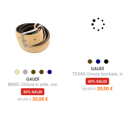
GAUDÌ
TEXAS Cintura bombata, in
GAUDÌ
pelle
60% SALDI
BASIC Cintura in pelle, con
20,00 €
50,00 €
logo impresso
60% SALDI
20,00 €
50,00 €