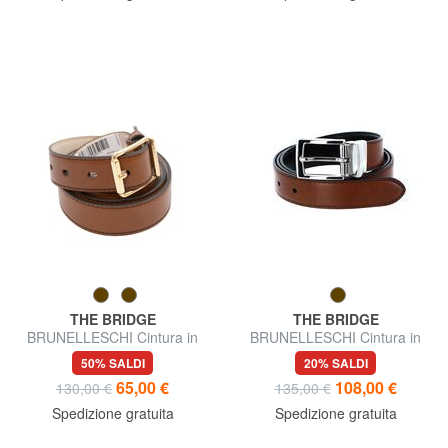
THE BRIDGE
THE BRIDGE
BRUNELLESCHI Cintura in
BRUNELLESCHI Cintura in
pelle, accorciabile
pelle double face
50% SALDI
20% SALDI
65,00 €
108,00 €
130,00 €
135,00 €
Spedizione gratuita
Spedizione gratuita