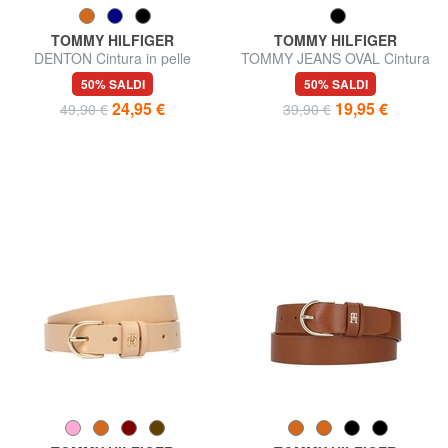
TOMMY HILFIGER
TOMMY HILFIGER
DENTON Cintura in pelle
TOMMY JEANS OVAL Cintura
accorciabile in pelle
50% SALDI
50% SALDI
24,95 €
19,95 €
49,90 €
39,90 €