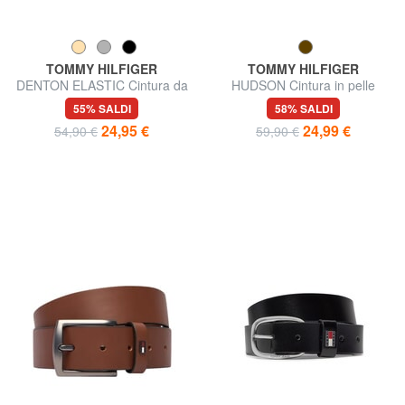
TOMMY HILFIGER
TOMMY HILFIGER
DENTON ELASTIC Cintura da
HUDSON Cintura in pelle
uomo in tessuto intrecciato
55% SALDI
58% SALDI
24,95 €
24,99 €
54,90 €
59,90 €