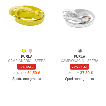
FURLA
FURLA
CAMPIONARIO - SFERA
CAMPIONARIO - SFERA
Cintura in pelle, da donna
Cintura sottile in pelle
70% SALDI
70% SALDI
34,50 €
37,50 €
115,00 €
125,00 €
Spedizione gratuita
Spedizione gratuita