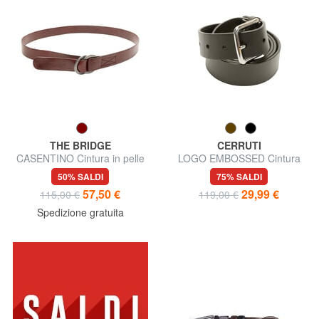
THE BRIDGE
CERRUTI
CASENTINO Cintura in pelle
LOGO EMBOSSED Cintura
Made in Italy
accorciabile in pelle
50% SALDI
75% SALDI
57,50 €
29,99 €
115,00 €
119,00 €
Spedizione gratuita