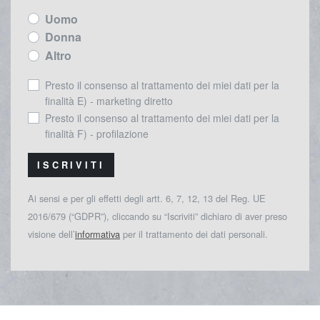
Uomo
Donna
Altro
Presto il consenso al trattamento dei miei dati per la
finalità E) - marketing diretto
Presto il consenso al trattamento dei miei dati per la
finalità F) - profilazione
ISCRIVITI
Ai sensi e per gli effetti degli artt. 6, 7, 12, 13 del Reg. UE
2016/679 (“GDPR”), cliccando su “Iscriviti” dichiaro di aver preso
visione dell’
informativa
per il trattamento dei dati personali.