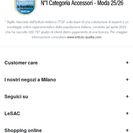
* Sigillo rilasciato dall’Istituto tedesco ITQF sulla base di una valutazione di esperti e un
sondaggio online rappresentativo della popolazione italiana, condotto ad aprile 2024
che ha raccolto 322.797 giudizi di clienti dietro pagamento di una licenza. Per maggior
informazione consultare
www.istituto-qualita.com
Customer care
I nostri negozi a Milano
Seguici su
LeSAC
Shopping online