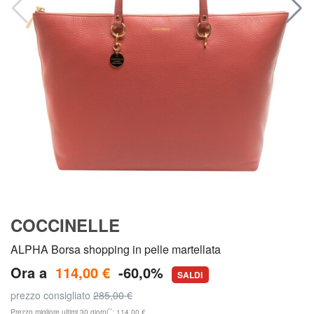
COCCINELLE
ALPHA Borsa shopping in pelle martellata
Ora a
114,00 €
-60,0%
SALDI
prezzo consigliato
285,00 €
**
Prezzo migliore ultimi 30 giorni
: 114,00 €