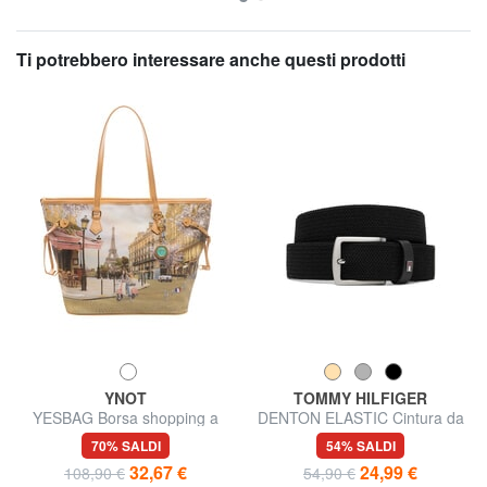
Ti potrebbero interessare anche questi prodotti
YNOT
TOMMY HILFIGER
YESBAG Borsa shopping a
DENTON ELASTIC Cintura da
spalla
uomo in tessuto intrecciato
70% SALDI
54% SALDI
32,67 €
24,99 €
108,90 €
54,90 €