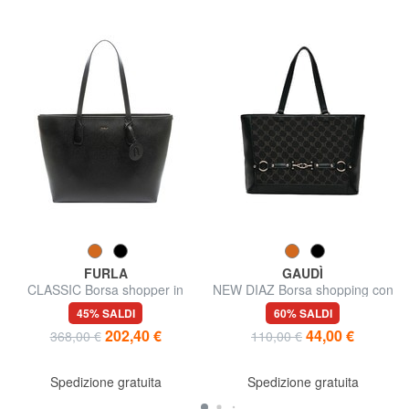
FURLA
GAUDÌ
CLASSIC Borsa shopper in
NEW DIAZ Borsa shopping con
pelle stampa andromeda
logo jacquard
45% SALDI
60% SALDI
202,40 €
44,00 €
368,00 €
110,00 €
Spedizione gratuita
Spedizione gratuita