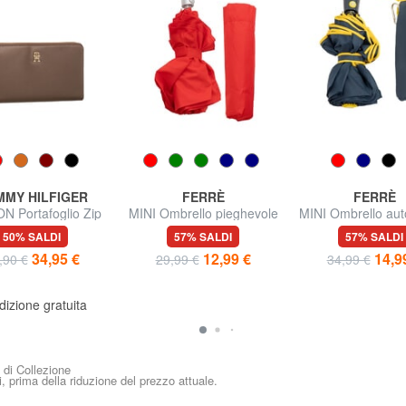
MY HILFIGER
FERRÈ
FERRÈ
N Portafoglio Zip
MINI Ombrello pieghevole
MINI Ombrello aut
Around
apertura automatica
Open/Clos
50% SALDI
57% SALDI
57% SALDI
34,95 €
12,99 €
14,9
,90 €
29,99 €
34,99 €
izione gratuita
i di Collezione
i, prima della riduzione del prezzo attuale.