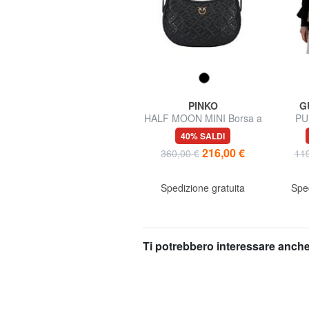
SJGANG
PINKO
G
a
GLOWGAME Zaino Trolley
HALF MOON MINI Borsa a
PU
spalla, in pelle
23% SALDI
40% SALDI
99,99 €
216,00 €
129,90 €
360,00 €
119
Spedizione gratuita
Spedizione gratuita
Sped
Ti potrebbero interessare anche