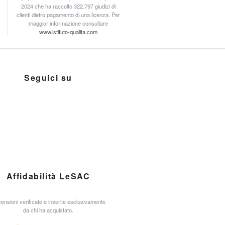
2024 che ha raccolto 322.797 giudizi di
clienti dietro pagamento di una licenza. Per
maggior informazione consultare
www.istituto-qualita.com
Seguici su
Affidabilità LeSAC
ensioni verificate e inserite esclusivamente
da chi ha acquistato.