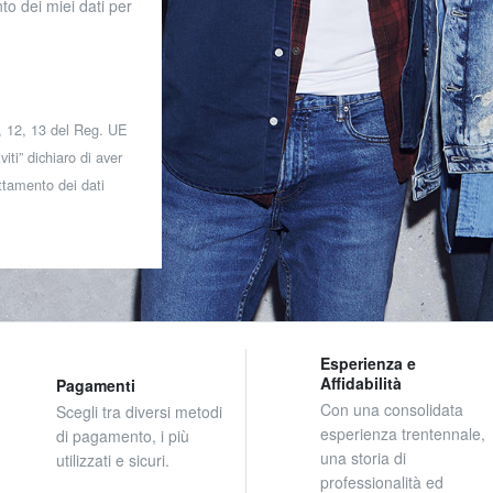
to dei miei dati per
 7, 12, 13 del Reg. UE
iti” dichiaro di aver
attamento dei dati
Esperienza e
Affidabilità
Pagamenti
Con una consolidata
Scegli tra diversi metodi
esperienza trentennale,
di pagamento, i più
una storia di
utilizzati e sicuri.
professionalità ed