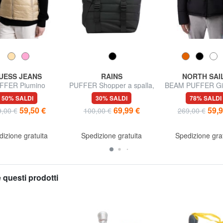
UESS JEANS
RAINS
NORTH SAI
FFER Piumino
PUFFER Shopper a spalla,
BEAM PUFFER Gi
smanicato
con tracolla
con cappucc
50% SALDI
30% SALDI
78% SALDI
59,50 €
69,99 €
59,9
,00 €
100,00 €
269,00 €
izione gratuita
Spedizione gratuita
Spedizione gra
 questi prodotti