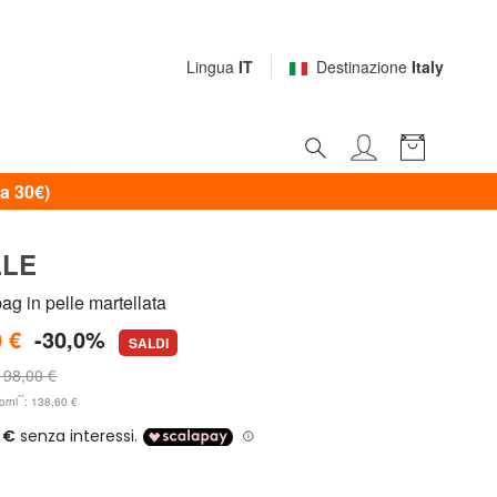
Lingua
IT
Destinazione
Italy
a 30€)
LLE
g in pelle martellata
 €
-30,0%
SALDI
198,00 €
**
orni
: 138,60 €