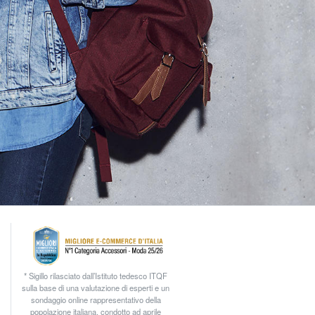
* Sigillo rilasciato dall’Istituto tedesco ITQF
sulla base di una valutazione di esperti e un
sondaggio online rappresentativo della
popolazione italiana, condotto ad aprile