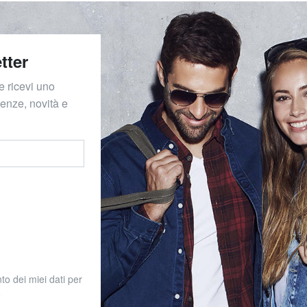
tter
e ricevi uno
denze, novità e
to dei miei dati per
o