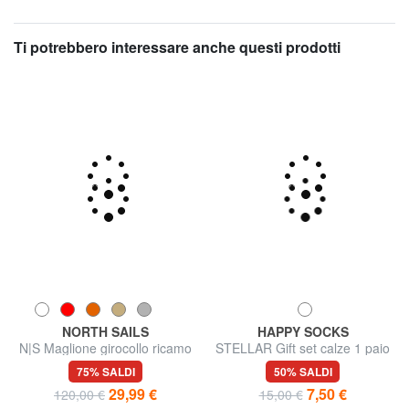
Ti potrebbero interessare anche questi prodotti
NORTH SAILS
HAPPY SOCKS
N|S Maglione girocollo ricamo
STELLAR Gift set calze 1 paio
logo
75% SALDI
50% SALDI
29,99 €
7,50 €
120,00 €
15,00 €