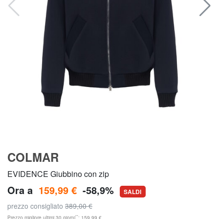
COLMAR
EVIDENCE Giubbino con zip
Ora a
159,99 €
-58,9%
SALDI
prezzo consigliato
389,00 €
**
Prezzo migliore ultimi 30 giorni
: 159,99 €