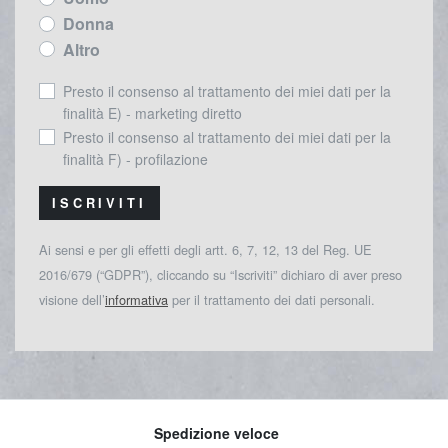
Donna
Altro
Presto il consenso al trattamento dei miei dati per la
finalità E) - marketing diretto
Presto il consenso al trattamento dei miei dati per la
finalità F) - profilazione
ISCRIVITI
Ai sensi e per gli effetti degli artt. 6, 7, 12, 13 del Reg. UE
2016/679 (“GDPR”), cliccando su “Iscriviti” dichiaro di aver preso
visione dell’
informativa
per il trattamento dei dati personali.
Spedizione veloce