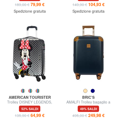
79,99 €
104,93 €
189,00 €
149,90 €
Spedizione gratuita
Spedizione gratuita
AMERICAN TOURISTER
BRIC’S
Trolley DISNEY LEGENDS,
AMALFI Trolley bagaglio a
bagaglio a mano
mano
52% SALDI
49% SALDI
64,99 €
249,98 €
135,90 €
495,00 €