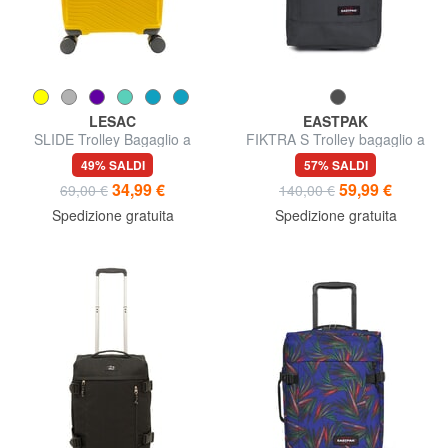
LESAC
EASTPAK
SLIDE Trolley Bagaglio a
FIKTRA S Trolley bagaglio a
Mano
mano
49% SALDI
57% SALDI
34,99 €
59,99 €
69,00 €
140,00 €
Spedizione gratuita
Spedizione gratuita