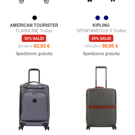
AMERICAN TOURISTER
KIPLING
FLASHLINE Trolley
SPONTANEOUS S Trolley
Underseater ok Easyjet
bagaglio a mano
30% SALDI
50% SALDI
62,93 €
99,95 €
89,90 €
199,90 €
Spedizione gratuita
Spedizione gratuita