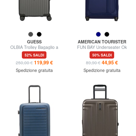
GUESS
AMERICAN TOURISTER
OLBIA Trolley Bagaglio a
FUN BAY Underseater Ok
Mano
Easyjet
52% SALDI
50% SALDI
119,99 €
44,95 €
250,00 €
89,90 €
Spedizione gratuita
Spedizione gratuita