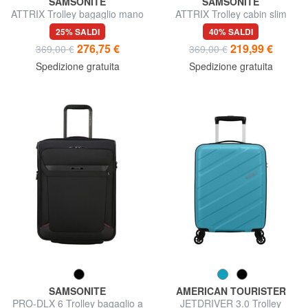
SAMSONITE
SAMSONITE
ATTRIX Trolley bagaglio mano
ATTRIX Trolley cabin slim
espandibile
espandibile
25% SALDI
40% SALDI
276,75 €
219,99 €
369,00 €
369,00 €
Spedizione gratuita
Spedizione gratuita
SAMSONITE
AMERICAN TOURISTER
PRO-DLX 6 Trolley bagaglio a
JETDRIVER 3.0 Trolley