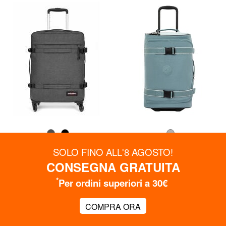
EASTPAK
KIPLING
SOLO FINO ALL'8 AGOSTO!
TRANSIT R 4 S Trolley
AVIANA S Trolley bagaglio a
bagaglio a mano
mano
CONSEGNA GRATUITA
50% SALDI
56% SALDI
89,99 €
79,99 €
180,00 €
179,90 €
*
Per ordini superiori a 30€
Spedizione gratuita
Spedizione gratuita
COMPRA ORA