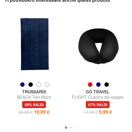
TRUSSARDI
GO TRAVEL
BEACH Telo Mare
FLIGHT Cuscino da viaggio
69% SALDI
67% SALDI
19,99 €
5,99 €
65,00 €
17,90 €