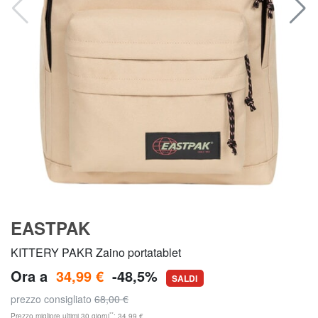
EASTPAK
KITTERY PAKR Zaino portatablet
Ora a
34,99 €
-48,5%
SALDI
prezzo consigliato
68,00 €
**
Prezzo migliore ultimi 30 giorni
: 34,99 €