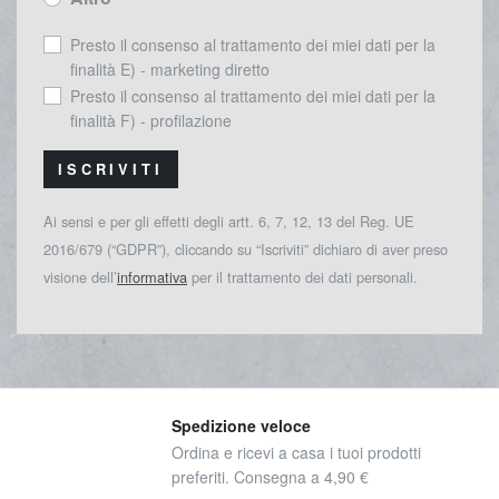
Presto il consenso al trattamento dei miei dati per la
finalità E) - marketing diretto
Presto il consenso al trattamento dei miei dati per la
finalità F) - profilazione
ISCRIVITI
Ai sensi e per gli effetti degli artt. 6, 7, 12, 13 del Reg. UE
2016/679 (“GDPR”), cliccando su “Iscriviti” dichiaro di aver preso
visione dell’
informativa
per il trattamento dei dati personali.
Spedizione veloce
Ordina e ricevi a casa i tuoi prodotti
preferiti. Consegna a 4,90 €