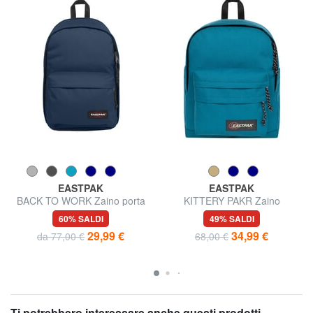
EASTPAK
EASTPAK
BACK TO WORK Zaino porta
KITTERY PAKR Zaino
PC 15"
portatablet
60% SALDI
49% SALDI
29,99 €
34,99 €
da 77,00 €
68,00 €
Ti potrebbero interessare anche questi prodotti