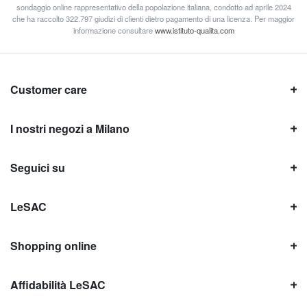
sondaggio online rappresentativo della popolazione italiana, condotto ad aprile 2024
che ha raccolto 322.797 giudizi di clienti dietro pagamento di una licenza. Per maggior
informazione consultare
www.istituto-qualita.com
Customer care
I nostri negozi a Milano
Seguici su
LeSAC
Shopping online
Affidabilità LeSAC