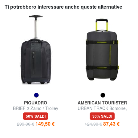
Ti potrebbero interessare anche queste alternative
PIQUADRO
AMERICAN TOURISTER
BRIEF 2 Zaino / Trolley
URBAN TRACK Borsone,
Underseater
bagaglio a mano, con ruote
50% SALDI
30% SALDI
149,50 €
87,43 €
299,00 €
124,90 €