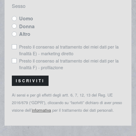
Sesso
Uomo
Donna
Altro
Presto il consenso al trattamento dei miei dati per la
finalità E) - marketing diretto
Presto il consenso al trattamento dei miei dati per la
finalità F) - profilazione
ISCRIVITI
Ai sensi e per gli effetti degli artt. 6, 7, 12, 13 del Reg. UE
2016/679 (“GDPR”), cliccando su “Iscriviti” dichiaro di aver preso
visione dell’
informativa
per il trattamento dei dati personali.