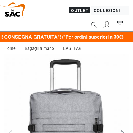
OUTLET
COLLEZIONI
GNA GRATUITA*! (*Per ordini superiori a 30€)
Home
Bagagli a mano
EASTPAK