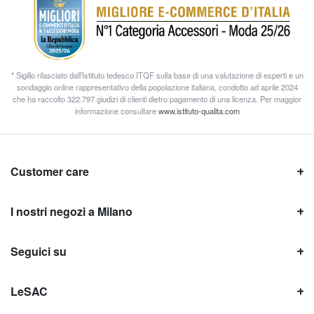
* Sigillo rilasciato dall’Istituto tedesco ITQF sulla base di una valutazione di esperti e un
sondaggio online rappresentativo della popolazione italiana, condotto ad aprile 2024
che ha raccolto 322.797 giudizi di clienti dietro pagamento di una licenza. Per maggior
informazione consultare
www.istituto-qualita.com
Customer care
I nostri negozi a Milano
Seguici su
LeSAC