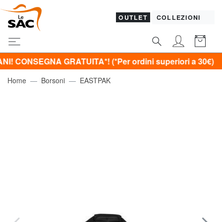
OUTLET
COLLEZIONI
NSEGNA GRATUITA*! (*Per ordini superiori a 30€)
Home
Borsoni
EASTPAK