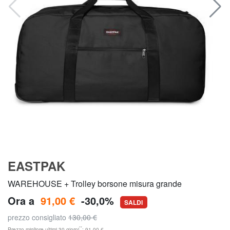
EASTPAK
WAREHOUSE + Trolley borsone misura grande
Ora a
91,00 €
-30,0%
SALDI
prezzo consigliato
130,00 €
**
Prezzo migliore ultimi 30 giorni
: 91,00 €