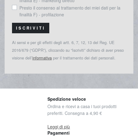
finalità E) - marketing diretto
Presto il consenso al trattamento dei miei dati per la
finalità F) - profilazione
ISCRIVITI
Ai sensi e per gli effetti degli artt. 6, 7, 12, 13 del Reg. UE
2016/679 (“GDPR”), cliccando su “Iscriviti” dichiaro di aver preso
visione dell’
informativa
per il trattamento dei dati personali.
Spedizione veloce
Ordina e ricevi a casa i tuoi prodotti
preferiti. Consegna a 4,90 €
Leggi di più
Pagamenti