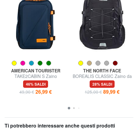
AMERICAN TOURISTER
THE NORTH FACE
TAKE2CABIN S Zaino
BOREALIS CLASSIC Zaino da
underseater ok Ryanair
29 L
46% SALDI
28% SALDI
26,99 €
89,99 €
49,90 €
125,00 €
Ti potrebbero interessare anche questi prodotti