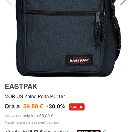
EASTPAK
MORIUS Zaino Porta PC 15"
Ora a
59,50 €
-30,0%
SALDI
prezzo consigliato
85,00 €
**
Prezzo migliore ultimi 30 giorni
: 59,50 €