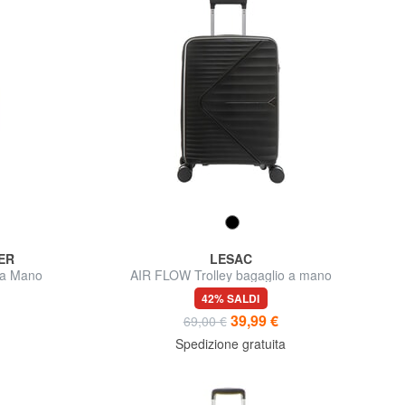
ER
LESAC
 a Mano
AIR FLOW Trolley bagaglio a mano
42% SALDI
39,99 €
69,00 €
Spedizione gratuita