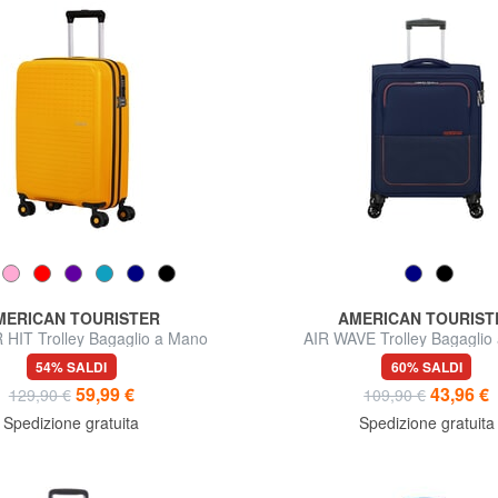
MERICAN TOURISTER
AMERICAN TOURIST
IT Trolley Bagaglio a Mano
AIR WAVE Trolley Bagaglio
54% SALDI
60% SALDI
59,99 €
43,96 €
129,90 €
109,90 €
Spedizione gratuita
Spedizione gratuita