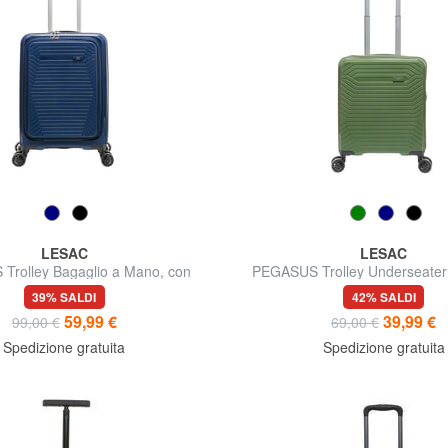
LESAC
LESAC
Trolley Bagaglio a Mano, con
PEGASUS Trolley Underseater 
porta PC
39% SALDI
42% SALDI
59,99 €
39,99 €
99,00 €
69,00 €
Spedizione gratuita
Spedizione gratuita