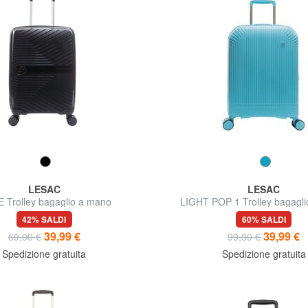
LESAC
LESAC
E Trolley bagaglio a mano
LIGHT POP 1 Trolley bagagl
ultraresistente
42% SALDI
60% SALDI
39,99 €
39,99 €
69,00 €
99,90 €
Spedizione gratuita
Spedizione gratuita