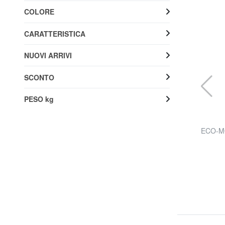
COLORE
CARATTERISTICA
NUOVI ARRIVI
SCONTO
PESO kg
AMERICAN TOURISTER
no
AIR WAVE Trolley Bagaglio a Mano
ECO-MO
60% SALDI
43,96 €
109,90 €
Spedizione gratuita