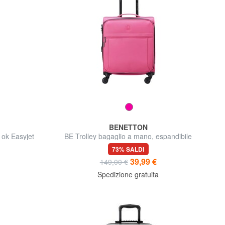
BENETTON
ok Easyjet
BE Trolley bagaglio a mano, espandibile
73% SALDI
39,99 €
149,00 €
Spedizione gratuita