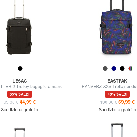
LESAC
EASTPAK
ER 2 Trolley bagaglio a mano
TRANVERZ XXS Trolley under
easyJet
55% SALDI
46% SALDI
44,99 €
69,99 €
99,00 €
130,00 €
Spedizione gratuita
Spedizione gratuita