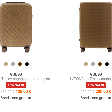
GUESS
GUESS
Trolley bagaglio a mano, rigido
LATONA 28 Trolley medio, 
20% SALDI
20% SALDI
128,00 €
200,00 €
160,00 €
250,00 €
Spedizione gratuita
Spedizione gratuita