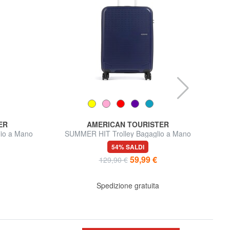
ER
AMERICAN TOURISTER
lio a Mano
SUMMER HIT Trolley Bagaglio a Mano
54% SALDI
59,99 €
129,90 €
Spedizione gratuita