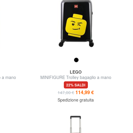
LEGO
o a mano
MINIFIGURE Trolley bagaglio a mano
22% SALDI
114,99 €
147,00 €
Spedizione gratuita