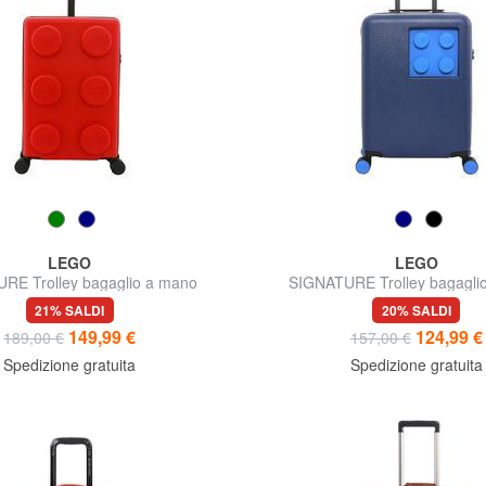
LEGO
LEGO
RE Trolley bagaglio a mano
SIGNATURE Trolley bagagli
21% SALDI
20% SALDI
149,99 €
124,99 €
189,00 €
157,00 €
Spedizione gratuita
Spedizione gratuita