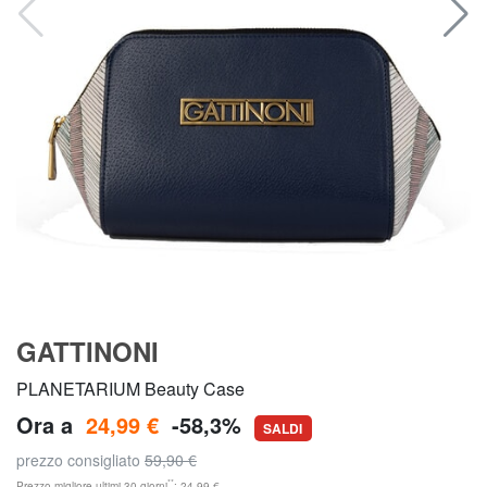
GATTINONI
PLANETARIUM Beauty Case
Ora a
24,99 €
-58,3%
SALDI
prezzo consigliato
59,90 €
**
Prezzo migliore ultimi 30 giorni
: 24,99 €