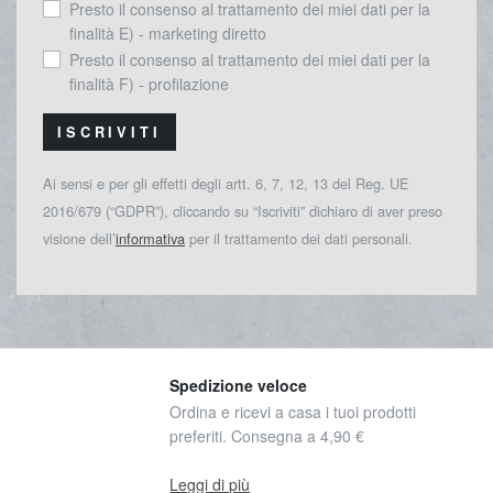
Presto il consenso al trattamento dei miei dati per la
finalità E) - marketing diretto
Presto il consenso al trattamento dei miei dati per la
finalità F) - profilazione
ISCRIVITI
Ai sensi e per gli effetti degli artt. 6, 7, 12, 13 del Reg. UE
2016/679 (“GDPR”), cliccando su “Iscriviti” dichiaro di aver preso
visione dell’
informativa
per il trattamento dei dati personali.
Spedizione veloce
Ordina e ricevi a casa i tuoi prodotti
preferiti. Consegna a 4,90 €
Leggi di più