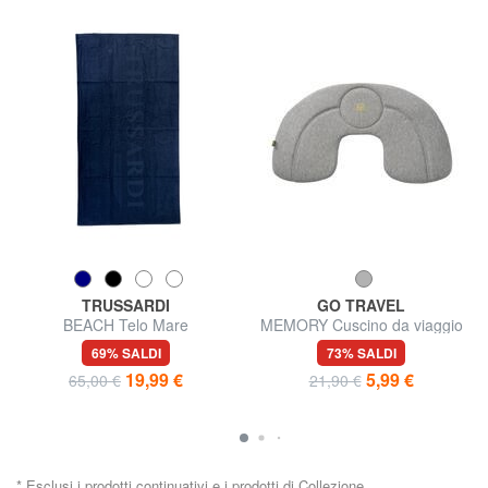
TRUSSARDI
GO TRAVEL
BEACH Telo Mare
MEMORY Cuscino da viaggio
gonfiabile
69% SALDI
73% SALDI
19,99 €
5,99 €
65,00 €
21,90 €
* Esclusi i prodotti continuativi e i prodotti di Collezione