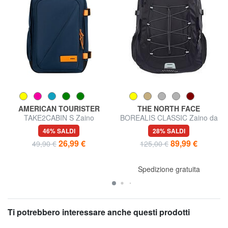
AMERICAN TOURISTER
THE NORTH FACE
TAKE2CABIN S Zaino
BOREALIS CLASSIC Zaino da
underseater ok Ryanair
29 L
46% SALDI
28% SALDI
26,99 €
89,99 €
49,90 €
125,00 €
Spedizione gratuita
Ti potrebbero interessare anche questi prodotti