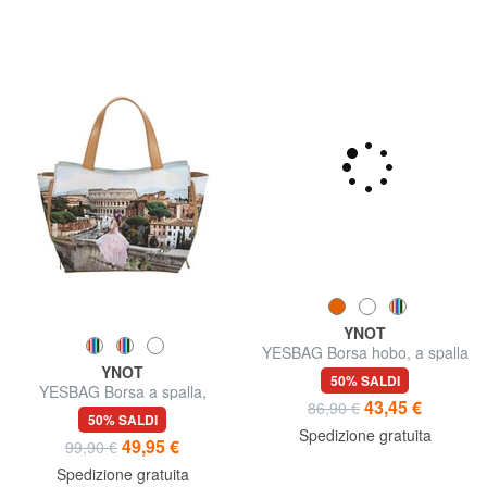
YNOT
YESBAG Borsa hobo, a spalla
YNOT
50% SALDI
YESBAG Borsa a spalla,
43,45 €
86,90 €
grandezza regolabile
50% SALDI
Spedizione gratuita
49,95 €
99,90 €
Spedizione gratuita