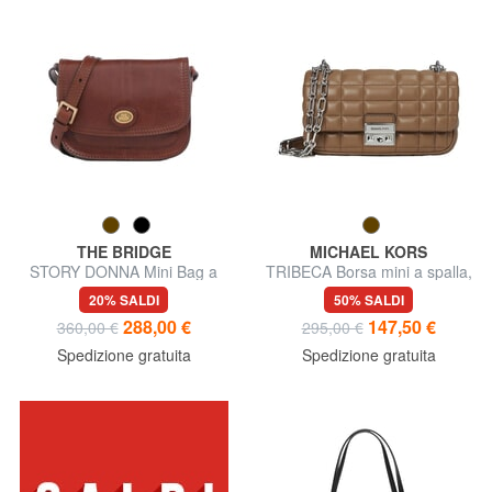
THE BRIDGE
MICHAEL KORS
STORY DONNA Mini Bag a
TRIBECA Borsa mini a spalla,
tracolla, in pelle
in pelle
20% SALDI
50% SALDI
288,00 €
147,50 €
360,00 €
295,00 €
Spedizione gratuita
Spedizione gratuita