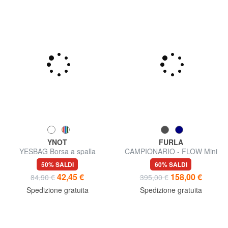
YNOT
FURLA
YESBAG Borsa a spalla
CAMPIONARIO - FLOW Mini
Bag a mano, con tracolla
50% SALDI
60% SALDI
42,45 €
158,00 €
84,90 €
395,00 €
Spedizione gratuita
Spedizione gratuita