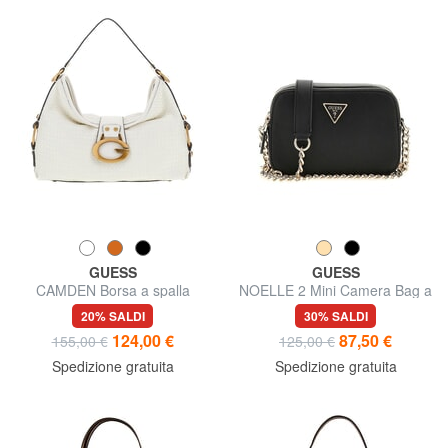
GUESS
GUESS
CAMDEN Borsa a spalla
NOELLE 2 Mini Camera Bag a
tracolla
20% SALDI
30% SALDI
124,00 €
87,50 €
155,00 €
125,00 €
Spedizione gratuita
Spedizione gratuita