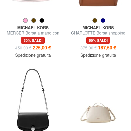
MICHAEL KORS
MICHAEL KORS
MERCER Borsa a mano con
CHARLOTTE Borsa shopping
tracolla, in pelle
a spalla, in pelle
50% SALDI
50% SALDI
225,00 €
187,50 €
450,00 €
375,00 €
Spedizione gratuita
Spedizione gratuita