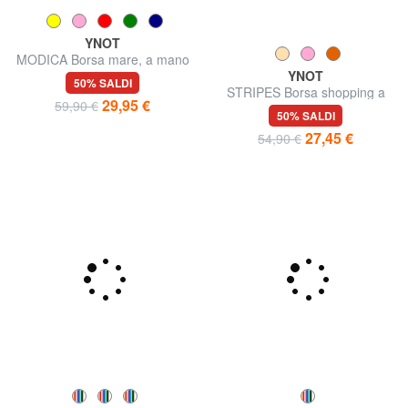
YNOT
YNOT
MODICA Borsa mare, a mano
STRIPES Borsa shopping a
mano, con tracolla
50% SALDI
50% SALDI
29,95 €
27,45 €
59,90 €
54,90 €