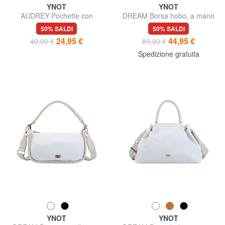
YNOT
YNOT
AUDREY Pochette con
DREAM Borsa hobo, a mano
polsierina e tracolla
50% SALDI
50% SALDI
24,95 €
44,95 €
49,90 €
89,90 €
Spedizione gratuita
YNOT
YNOT