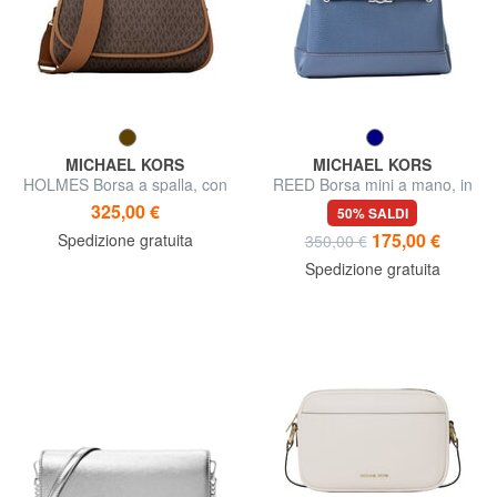
MICHAEL KORS
MICHAEL KORS
HOLMES Borsa a spalla, con
REED Borsa mini a mano, in
tracolla
pelle
325,00 €
50% SALDI
175,00 €
Spedizione gratuita
350,00 €
Spedizione gratuita