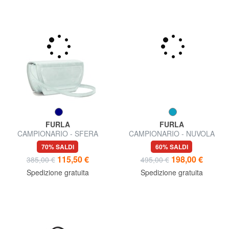
FURLA
FURLA
CAMPIONARIO - SFERA
CAMPIONARIO - NUVOLA
Micro Bag a tracolla
Borsa a spalla
70% SALDI
60% SALDI
115,50 €
198,00 €
385,00 €
495,00 €
Spedizione gratuita
Spedizione gratuita