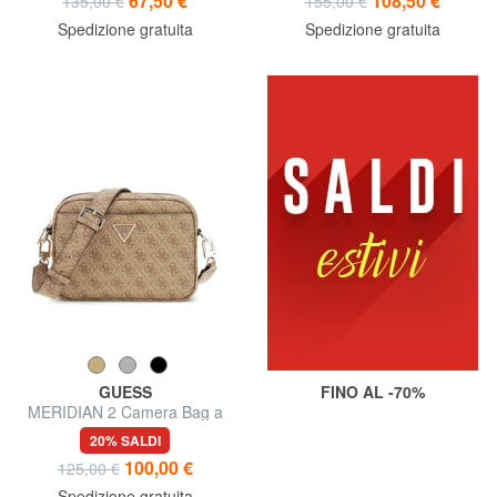
67,50 €
108,50 €
135,00 €
155,00 €
Spedizione gratuita
Spedizione gratuita
GUESS
FINO AL -70%
MERIDIAN 2 Camera Bag a
tracolla
20% SALDI
100,00 €
125,00 €
Spedizione gratuita