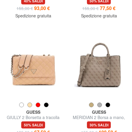
40% SALDI
50% SALDI
93,00 €
77,50 €
155,00 €
155,00 €
Spedizione gratuita
Spedizione gratuita
GUESS
GUESS
GIULLY 2 Borsetta a tracolla
MERIDIAN 2 Borsa a mano,
con tracolla
50% SALDI
30% SALDI