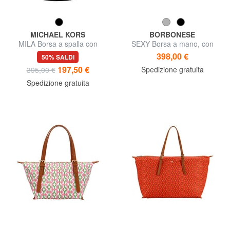
MICHAEL KORS
BORBONESE
MILA Borsa a spalla con
SEXY Borsa a mano, con
tracolla, in pelle
tracolla
398,00 €
50% SALDI
197,50 €
Spedizione gratuita
395,00 €
Spedizione gratuita