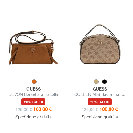
GUESS
GUESS
DEVON Borsetta a tracolla
COLEEN Mini Bag a mano,
con tracolla
20% SALDI
20% SALDI
100,00 €
100,00 €
125,00 €
125,00 €
Spedizione gratuita
Spedizione gratuita