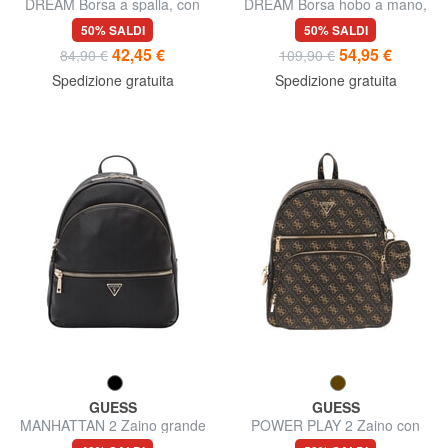
DREAM Borsa a spalla, con
DREAM Borsa hobo a mano,
tracolla
con tracolla
50% SALDI
50% SALDI
42,45 €
54,95 €
84,90 €
109,90 €
Spedizione gratuita
Spedizione gratuita
GUESS
GUESS
MANHATTAN 2 Zaino grande
POWER PLAY 2 Zaino con
a 2 scomparti
tasca e pouch