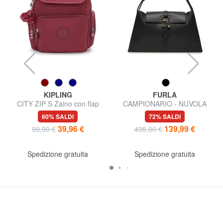
KIPLING
FURLA
CITY ZIP S Zaino con flap
CAMPIONARIO - NUVOLA
Borsa semirigida in pelle
60% SALDI
72% SALDI
39,96 €
139,99 €
99,90 €
495,00 €
Spedizione gratuita
Spedizione gratuita