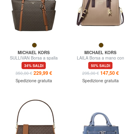
MICHAEL KORS
MICHAEL KORS
SULLIVAN Borsa a spalla
LAILA Borsa a mano con
tracolla, in pelle
34% SALDI
50% SALDI
229,99 €
147,50 €
350,00 €
295,00 €
Spedizione gratuita
Spedizione gratuita