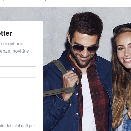
tter
e ricevi uno
denze, novità e
to dei miei dati per