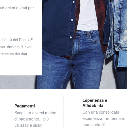
o
to dei miei dati per
 7, 12, 13 del Reg. UE
iti” dichiaro di aver
attamento dei dati
Esperienza e
Affidabilità
Pagamenti
Con una consolidata
Scegli tra diversi metodi
esperienza trentennale,
di pagamento, i più
una storia di
utilizzati e sicuri.