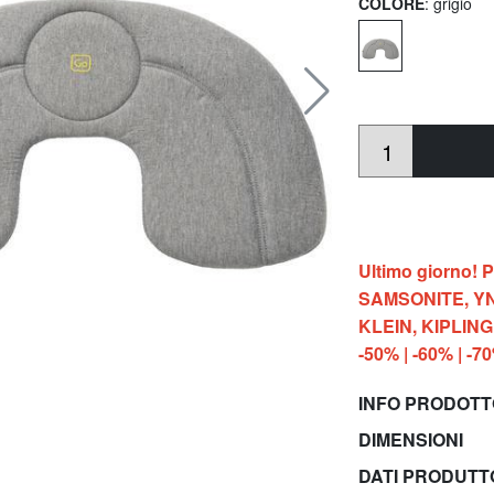
COLORE
: grigio
Ultimo giorno!
SAMSONITE, YN
KLEIN, KIPLIN
-50% | -60% | -7
INFO PRODOT
DIMENSIONI
DATI PRODUT