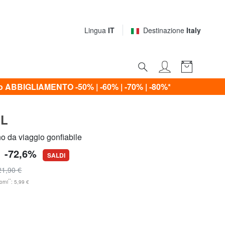
Lingua
IT
Destinazione
Italy
ABBIGLIAMENTO -50% | -60% | -70% | -80%*
EL
da viaggio gonfiabile
-72,6%
SALDI
21,90 €
**
orni
: 5,99 €