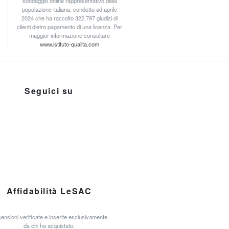
sondaggio online rappresentativo della
popolazione italiana, condotto ad aprile
2024 che ha raccolto 322.797 giudizi di
clienti dietro pagamento di una licenza. Per
maggior informazione consultare
www.istituto-qualita.com
Seguici su
Affidabilità LeSAC
ensioni verificate e inserite esclusivamente
da chi ha acquistato.