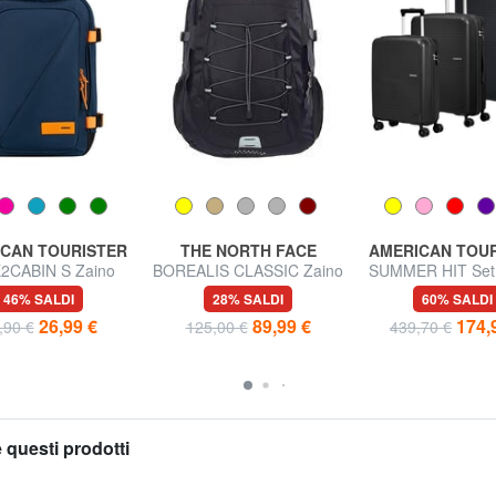
CAN TOURISTER
THE NORTH FACE
AMERICAN TOU
2CABIN S Zaino
BOREALIS CLASSIC Zaino
SUMMER HIT Set 
seater ok Ryanair
da 29 L
Cabin + Medio +
46% SALDI
28% SALDI
60% SALDI
26,99 €
89,99 €
174,
,90 €
125,00 €
439,70 €
 questi prodotti