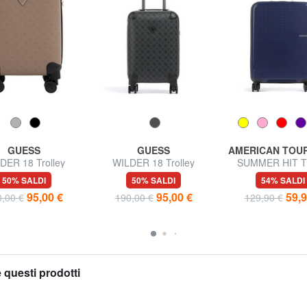
GUESS
GUESS
AMERICAN TOU
DER 18 Trolley
WILDER 18 Trolley
SUMMER HIT Tr
gaglio a Mano
bagaglio a mano
Bagaglio a M
50% SALDI
50% SALDI
54% SALDI
95,00 €
95,00 €
59,9
,00 €
190,00 €
129,90 €
 questi prodotti