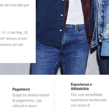
to dei miei dati per
 7, 12, 13 del Reg. UE
iti” dichiaro di aver
attamento dei dati
Esperienza e
Affidabilità
Pagamenti
Con una consolidata
Scegli tra diversi metodi
esperienza trentennale,
di pagamento, i più
una storia di
utilizzati e sicuri.