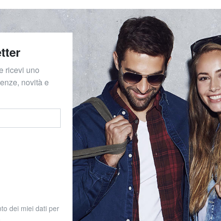
tter
e ricevi uno
denze, novità e
to dei miei dati per
o