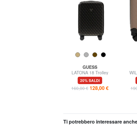
AMERICAN TOURISTER
GUESS
MICKEY MAGIC Trolley
LATONA 18 Trolley
WIL
Bagaglio a Mano,
bagaglio a mano, rigido
Ba
30% SALDI
20% SALDI
Espandibile
83,93 €
128,00 €
119,90 €
160,00 €
190
Ti potrebbero interessare anche