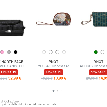
 NORTH FACE
YNOT
YNOT
VEL CANISTER
YESBAG Necessaire
AUDREY Necessai
uty con gancio
polsierina
11% SALDI
45% SALDI
50% SALDI
32,99 €
10,99 €
14,9
,00 €
19,90 €
29,90 €
i di Collezione
i, prima della riduzione del prezzo attuale.