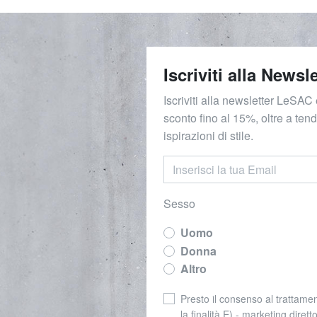
Iscriviti alla Newsle
Iscriviti alla newsletter LeSAC 
sconto fino al 15%, oltre a ten
ispirazioni di stile.
Sesso
Uomo
Donna
Altro
Presto il consenso al trattamen
la finalità E) - marketing dirett