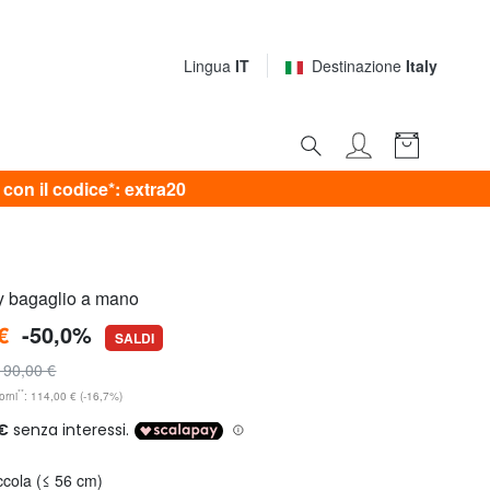
Lingua
IT
Destinazione
Italy
on il codice*: extra20
y bagaglio a mano
€
-50,0%
SALDI
190,00 €
**
orni
: 114,00 € (-16,7%)
ccola (≤ 56 cm)