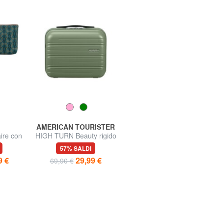
AMERICAN TOURISTER
TOMMY HILFIGER
re con
HIGH TURN Beauty rigido
TH REPREVE Beauty
con tracolla
57% SALDI
50% SALDI
9 €
29,99 €
24,95 €
69,90 €
49,90 €