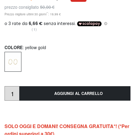
prezzo consigliato
50,00 €
**
Prezzo migliore ultimi 30 giorni
: 19,99 €
(1)
COLORE
: yellow gold
AGGIUNGI AL CARRELLO
SOLO OGGI E DOMANI! CONSEGNA GRATUITA*! (*Per
ordini superiori a 30€)