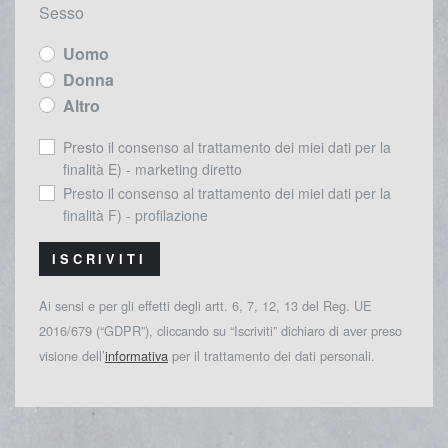
Sesso
Uomo
Donna
Altro
Presto il consenso al trattamento dei miei dati per la
finalità E) - marketing diretto
Presto il consenso al trattamento dei miei dati per la
finalità F) - profilazione
ISCRIVITI
Ai sensi e per gli effetti degli artt. 6, 7, 12, 13 del Reg. UE
2016/679 (“GDPR”), cliccando su “Iscriviti” dichiaro di aver preso
visione dell’
informativa
per il trattamento dei dati personali.