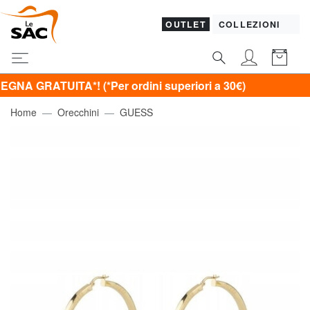
OUTLET
COLLEZIONI
UITA*! (*Per ordini superiori a 30€)
Home
Orecchini
GUESS