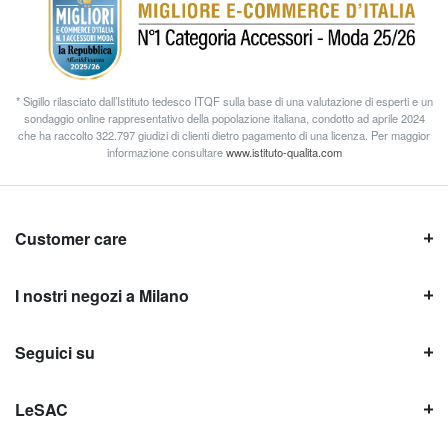
* Sigillo rilasciato dall’Istituto tedesco ITQF sulla base di una valutazione di esperti e un
sondaggio online rappresentativo della popolazione italiana, condotto ad aprile 2024
che ha raccolto 322.797 giudizi di clienti dietro pagamento di una licenza. Per maggior
informazione consultare
www.istituto-qualita.com
Customer care
I nostri negozi a Milano
Seguici su
LeSAC