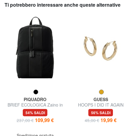
Ti potrebbero interessare anche queste alternative
PIQUADRO
GUESS
BRIEF ECOLOGICA Zaino in
HOOPS I DID IT AGAIN
tessuto riciclato, pc 14"
Orecchini torchon
54% SALDI
56% SALDI
109,99 €
19,99 €
237,00 €
45,00 €
Spedizione gratuita