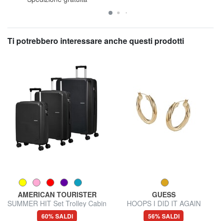
Ti potrebbero interessare anche questi prodotti
AMERICAN TOURISTER
GUESS
SUMMER HIT Set Trolley Cabin
HOOPS I DID IT AGAIN
+ Medio + Grande
Orecchini torchon
60% SALDI
56% SALDI