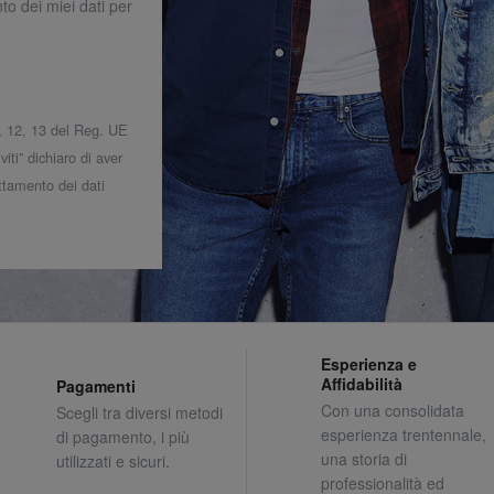
to dei miei dati per
 7, 12, 13 del Reg. UE
iti” dichiaro di aver
attamento dei dati
Esperienza e
Affidabilità
Pagamenti
Con una consolidata
Scegli tra diversi metodi
esperienza trentennale,
di pagamento, i più
una storia di
utilizzati e sicuri.
professionalità ed