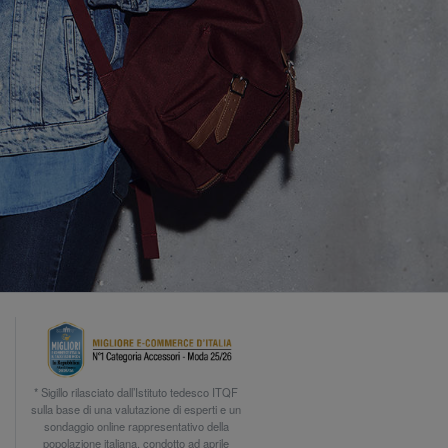
* Sigillo rilasciato dall’Istituto tedesco ITQF
sulla base di una valutazione di esperti e un
sondaggio online rappresentativo della
popolazione italiana, condotto ad aprile