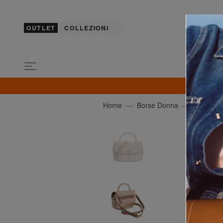
OUTLET
COLLEZIONI
SOLO OG
Home
Borse Donna
GUESS