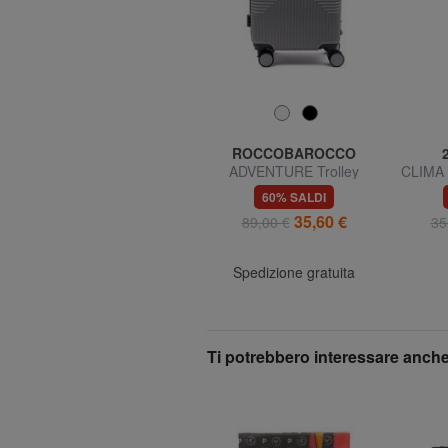
BRACCIALINI
ROCCOBAROCCO
CARTOLINE Mini Ombrello
ADVENTURE Trolley
CLIMA 
stampato
misura media
t
71% SALDI
60% SALDI
19,99 €
35,60 €
69,00 €
89,00 €
35
Spedizione gratuita
Ti potrebbero interessare anche