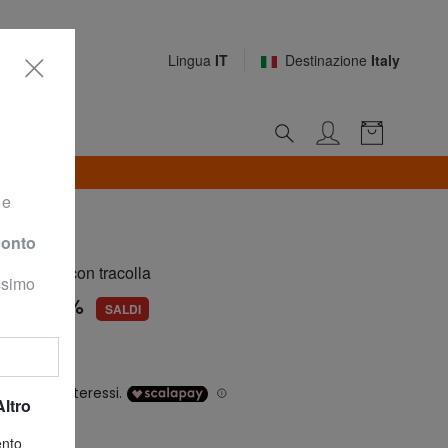
Lingua
IT
Destinazione
Italy
i a 30€)
 e
conto
a mano, con tracolla
ossimo
€
-51,7%
SALDI
145,00 €
**
orni
: 69,99 €
Altro
lti
ento