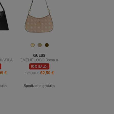
GUESS
PIQUADRO
NUVOLA
EMELIE LOGO Borsa a
ATLAS
n pelle
spalla
50% SALDI
38% SALDI
99 €
62,50 €
44,99 €
125,00 €
73,00 €
tuita
Spedizione gratuita
Spedizione gratuita