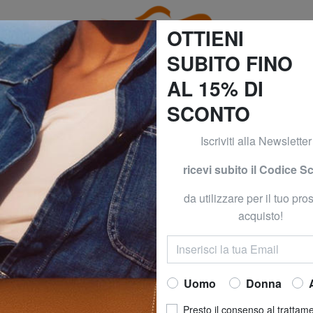
OTTIENI
SUBITO FINO
AL 15% DI
SCONTO
GI E DOMANI! CONSEGNA GRATUITA*! (*Per ordini superior
Iscriviti alla Newsletter
GUESS
ricevi subito il Codice S
MIREMA Borsetta 
da utilizzare per il tuo pr
Ora a
69,99 
acquisto!
prezzo consigliato
Prezzo migliore ultimi 30 gi
Uomo
Donna
COLORE
: camel mu
Presto il consenso al trattam