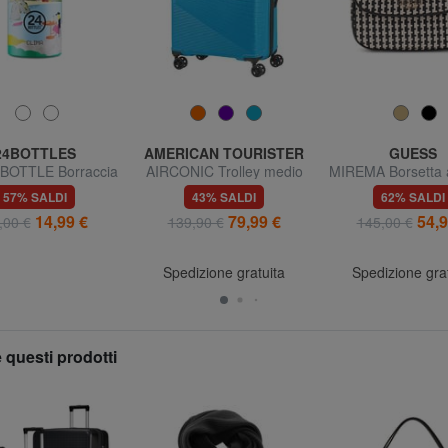
24BOTTLES
AMERICAN TOURISTER
GUESS
BOTTLE Borraccia
AIRCONIC Trolley medio
MIREMA Borsetta 
ermica 500ml
leggero
con tracoll
57% SALDI
43% SALDI
62% SALDI
14,99 €
79,99 €
54,9
,00 €
139,90 €
145,00 €
Spedizione gratuita
Spedizione gra
 questi prodotti