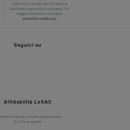
2024 che ha raccolto 322.797 giudizi di
clienti dietro pagamento di una licenza. Per
maggior informazione consultare
www.istituto-qualita.com
Seguici su
Affidabilità LeSAC
ensioni verificate e inserite esclusivamente
da chi ha acquistato.