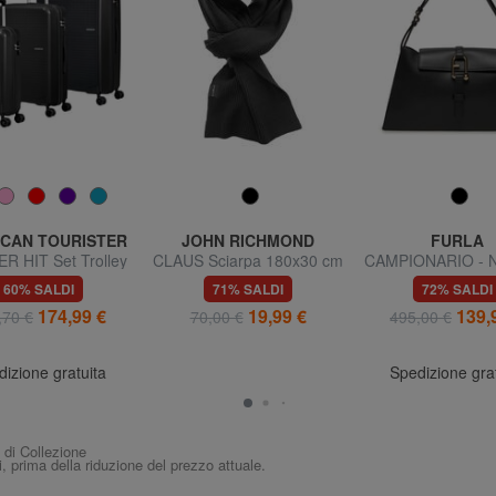
CAN TOURISTER
JOHN RICHMOND
FURLA
 HIT Set Trolley
CLAUS Sciarpa 180x30 cm
CAMPIONARIO - 
+ Medio + Grande
Borsa semirigida i
60% SALDI
71% SALDI
72% SALDI
174,99 €
19,99 €
139,
,70 €
70,00 €
495,00 €
izione gratuita
Spedizione gra
i di Collezione
i, prima della riduzione del prezzo attuale.