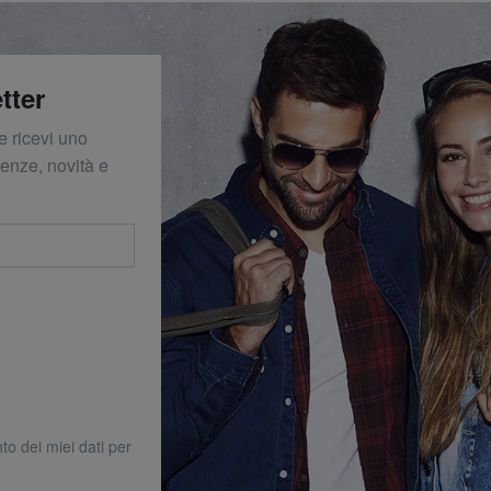
tter
e ricevi uno
denze, novità e
to dei miei dati per
o