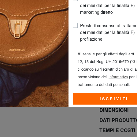
dei miei dati per la finalità E) 
marketing diretto
Presto il consenso al trattam
dei miei dati per la finalità F) 
profilazione
Ai sensi e per gli effetti degli artt.
12, 13 del Reg. UE 2016/679 (“G
SPED
cliccando su “Iscriviti” dichiaro di 
preso visione dell’
informativa
per i
SOLO OGGI E 
trattamento dei dati personali.
GRATUITA*! (*Per
ISCRIVITI
INFO PRODOT
DIMENSIONI
DATI PRODUT
TEMPI E COSTI