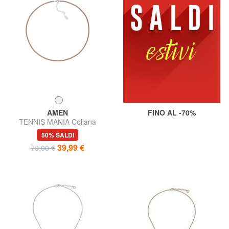
AMEN
FINO AL -70%
TENNIS MANIA Collana
girocollo con zirconi
50% SALDI
39,99 €
79,90 €