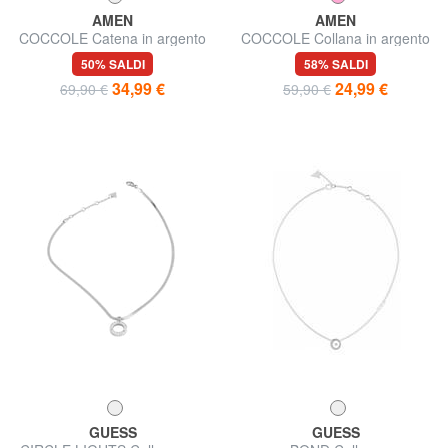
AMEN
AMEN
COCCOLE Catena in argento
COCCOLE Collana in argento
rodiato con cuore
con stella
50% SALDI
58% SALDI
34,99 €
24,99 €
69,90 €
59,90 €
GUESS
GUESS