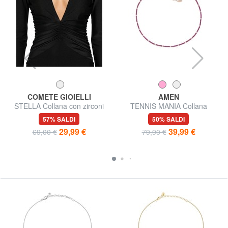
COMETE GIOIELLI
AMEN
STELLA Collana con zirconi
TENNIS MANIA Collana
girocollo con zirconi
57% SALDI
50% SALDI
29,99 €
39,99 €
69,00 €
79,90 €