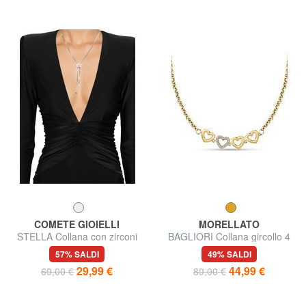
COMETE GIOIELLI
MORELLATO
STELLA Collana con zirconi
BAGLIORI Collana gircollo 4
cuori
57% SALDI
49% SALDI
29,99 €
44,99 €
69,00 €
89,00 €