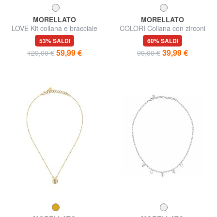
MORELLATO
MORELLATO
LOVE Kit collana e bracciale
COLORI Collana con zirconi
con charms e cristalli
53% SALDI
60% SALDI
59,99 €
39,99 €
129,00 €
99,00 €