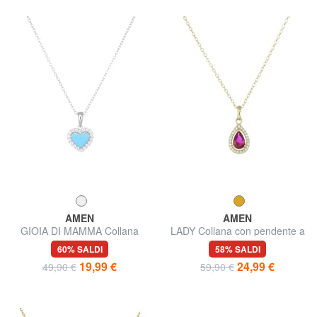
AMEN
AMEN
GIOIA DI MAMMA Collana
LADY Collana con pendente a
con cuore smaltato e zirconi
goccia e zirconi
60% SALDI
58% SALDI
19,99 €
24,99 €
49,90 €
59,90 €