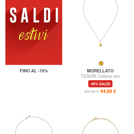
FINO AL -70%
MORELLATO
TESORI Collana con
pendente a goccia
49% SALDI
44,99 €
89,00 €