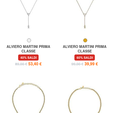
ALVIERO MARTINI PRIMA
ALVIERO MARTINI PRIMA
CLASSE
CLASSE
BROADWAY Collana con
BROADWAY Collana con
40% SALDI
60% SALDI
charm logo e zirconi
charm logo e zirconi
53,40 €
39,99 €
89,00 €
99,00 €