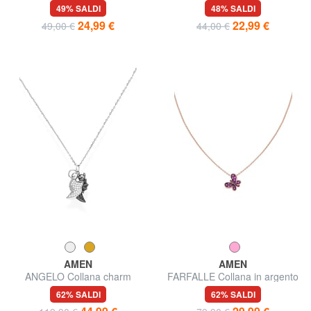
49% SALDI
48% SALDI
24,99 €
22,99 €
49,00 €
44,00 €
AMEN
AMEN
ANGELO Collana charm
FARFALLE Collana in argento
angelo e diavolo
rosè con zirconi
62% SALDI
62% SALDI