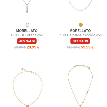
MORELLATO
MORELLATO
COLORI Collana con
PERLE Collana girocollo con
pendente in cristallo
perle
49% SALDI
50% SALDI
29,99 €
59,99 €
59,00 €
119,00 €