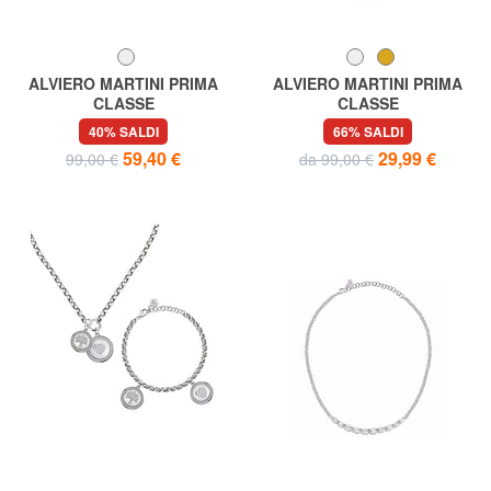
ALVIERO MARTINI PRIMA
ALVIERO MARTINI PRIMA
CLASSE
CLASSE
LONG STREET Collana con
MONTENAPO Collana in
40% SALDI
66% SALDI
ciondolo in pelle stampa GEO
argento con logo
59,40 €
29,99 €
99,00 €
da 99,00 €