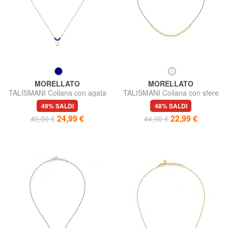
MORELLATO
MORELLATO
TALISMANI Collana con agata
TALISMANI Collana con sfere
blu e stellina
in acciaio bicolore
49% SALDI
48% SALDI
24,99 €
22,99 €
49,00 €
44,00 €