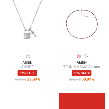
AMEN
AMEN
AMORE
TENNIS MANIA Collana
girocollo con zirconi
62% SALDI
50% SALDI
29,99 €
39,99 €
79,90 €
79,90 €