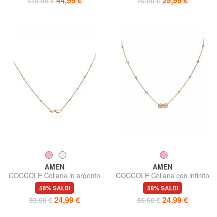
44,99 €
29,99 €
119,90 €
79,90 €
AMEN
AMEN
COCCOLE Collana in argento
COCCOLE Collana con infinito
con cuoricini e sfere
e sfere
58% SALDI
58% SALDI
24,99 €
24,99 €
59,90 €
59,90 €