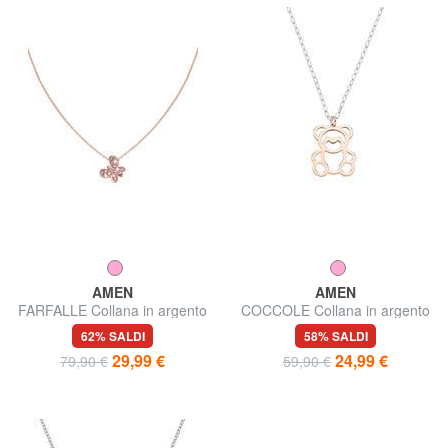
AMEN
AMEN
FARFALLE Collana in argento
COCCOLE Collana in argento
con zirconi
con charm orsetto
62% SALDI
58% SALDI
29,99 €
24,99 €
79,90 €
59,90 €