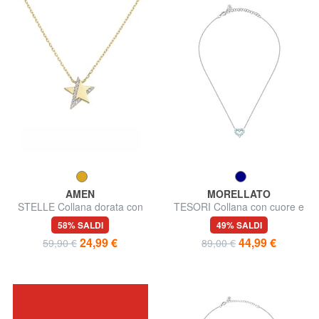
AMEN
MORELLATO
STELLE Collana dorata con
TESORI Collana con cuore e
charm e zirconi
zirconi
58% SALDI
49% SALDI
24,99 €
44,99 €
59,90 €
89,00 €