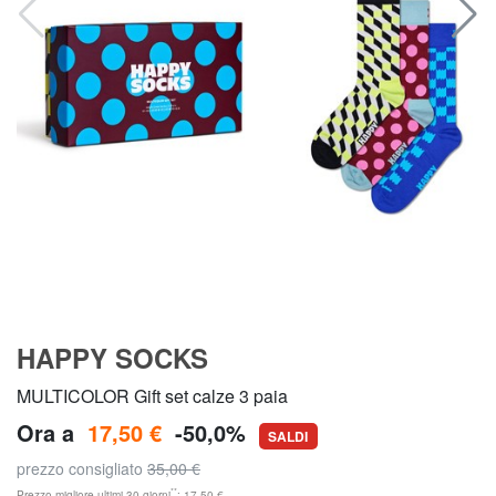
HAPPY SOCKS
MULTICOLOR Gift set calze 3 paia
Ora a
17,50 €
-50,0%
SALDI
prezzo consigliato
35,00 €
**
Prezzo migliore ultimi 30 giorni
: 17,50 €