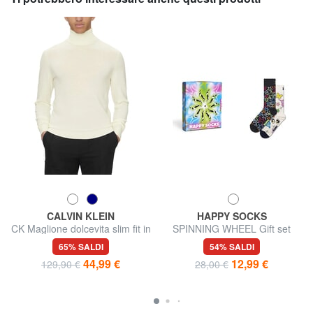
CALVIN KLEIN
HAPPY SOCKS
CK Maglione dolcevita slim fit in
SPINNING WHEEL Gift set
lana
calze 2 paia
65% SALDI
54% SALDI
44,99 €
12,99 €
129,90 €
28,00 €