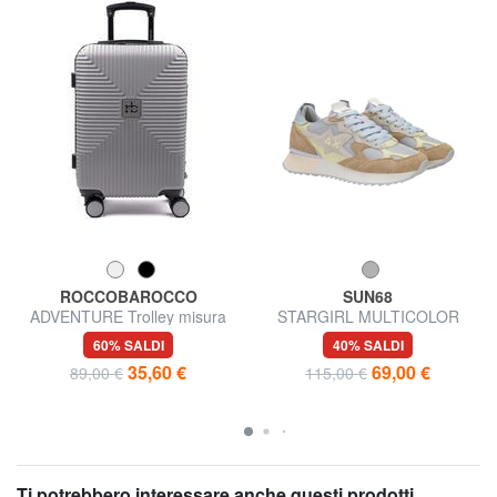
ROCCOBAROCCO
SUN68
ADVENTURE Trolley misura
STARGIRL MULTICOLOR
media
Sneakers
60% SALDI
40% SALDI
35,60 €
69,00 €
89,00 €
115,00 €
Ti potrebbero interessare anche questi prodotti