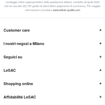
sondaggio online rappresentativo della popolazione italiana, condotto ad aprile 2024
che ha raccolto 322.797 giudizi di clienti dietro pagamento di una licenza. Per maggior
informazione consultare
www.istituto-qualita.com
Customer care
I nostri negozi a Milano
Seguici su
LeSAC
Shopping online
Affidabilità LeSAC