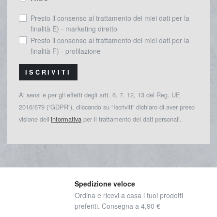
Presto il consenso al trattamento dei miei dati per la
finalità E) - marketing diretto
Presto il consenso al trattamento dei miei dati per la
finalità F) - profilazione
ISCRIVITI
Ai sensi e per gli effetti degli artt. 6, 7, 12, 13 del Reg. UE
2016/679 (“GDPR”), cliccando su “Iscriviti” dichiaro di aver preso
visione dell’
informativa
per il trattamento dei dati personali.
Spedizione veloce
Ordina e ricevi a casa i tuoi prodotti
preferiti. Consegna a 4,90 €