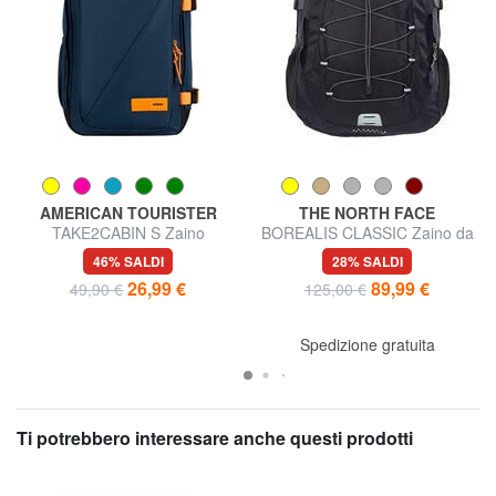
AMERICAN TOURISTER
THE NORTH FACE
TAKE2CABIN S Zaino
BOREALIS CLASSIC Zaino da
underseater ok Ryanair
29 L
46% SALDI
28% SALDI
26,99 €
89,99 €
49,90 €
125,00 €
Spedizione gratuita
Ti potrebbero interessare anche questi prodotti