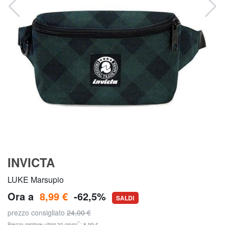
INVICTA
LUKE Marsupio
Ora a
8,99 €
-62,5%
SALDI
prezzo consigliato
24,00 €
**
Prezzo migliore ultimi 30 giorni
: 8,99 €