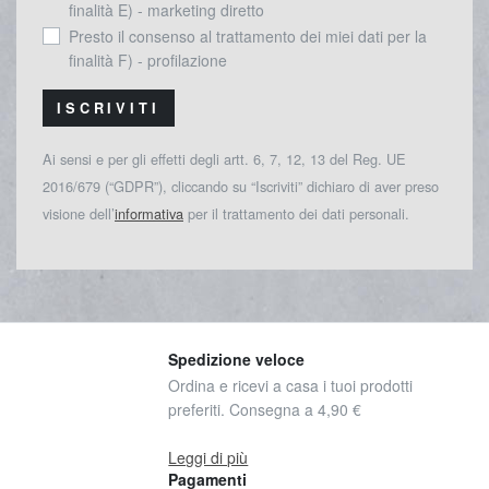
finalità E) - marketing diretto
Presto il consenso al trattamento dei miei dati per la
finalità F) - profilazione
ISCRIVITI
Ai sensi e per gli effetti degli artt. 6, 7, 12, 13 del Reg. UE
2016/679 (“GDPR”), cliccando su “Iscriviti” dichiaro di aver preso
visione dell’
informativa
per il trattamento dei dati personali.
Spedizione veloce
Ordina e ricevi a casa i tuoi prodotti
preferiti. Consegna a 4,90 €
Leggi di più
Pagamenti