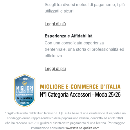
Scegli tra diversi metodi di pagamento, i più
utilizzati e sicuri.
Leggi di più
Esperienza e Affidabilità
Con una consolidata esperienza
trentennale, una storia di professionalità ed
efficienza
Leggi di più
* Sigillo rilasciato dall’Istituto tedesco ITQF sulla base di una valutazione di esperti e un
sondaggio online rappresentativo della popolazione italiana, condotto ad aprile 2024
che ha raccolto 322.797 giudizi di clienti dietro pagamento di una licenza. Per maggior
informazione consultare
www.istituto-qualita.com