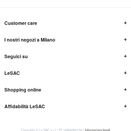
Customer care
I nostri negozi a Milano
Seguici su
LeSAC
Shopping online
Affidabilità LeSAC
Copyright © Le SAC s.r.l. | PI 10954380159 |
Informazioni legali