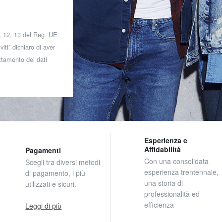
 7, 12, 13 del Reg. UE
iti” dichiaro di aver
attamento dei dati
Esperienza e
Affidabilità
Pagamenti
Con una consolidata
Scegli tra diversi metodi
esperienza trentennale,
di pagamento, i più
una storia di
utilizzati e sicuri.
professionalità ed
efficienza
Leggi di più