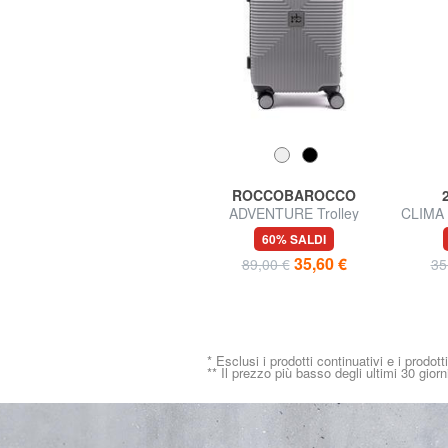
BRACCIALINI
ROCCOBAROCCO
CARTOLINE Mini Ombrello
ADVENTURE Trolley
CLIMA 
stampato
misura media
t
71% SALDI
60% SALDI
19,99 €
35,60 €
69,00 €
89,00 €
35
* Esclusi i prodotti continuativi e i prodott
** Il prezzo più basso degli ultimi 30 giorn