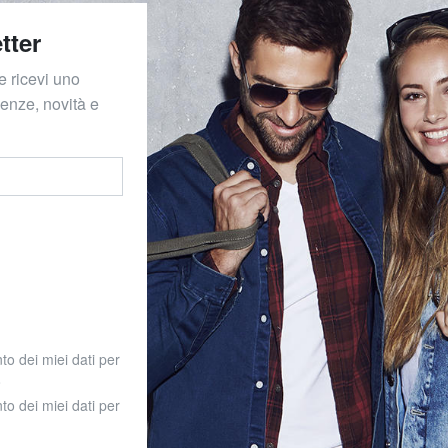
tter
e ricevi uno
denze, novità e
to dei miei dati per
o
to dei miei dati per