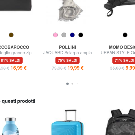
CCOBAROCCO
POLLINI
MOMO DESI
foglio grande zip
JAQUARD Sciarpa ampia
URBAN STYLE Om
round in pelle
mini
81% SALDI
75% SALDI
71% SALDI
16,99 €
19,99 €
9,99
,90 €
79,90 €
35,00 €
 questi prodotti