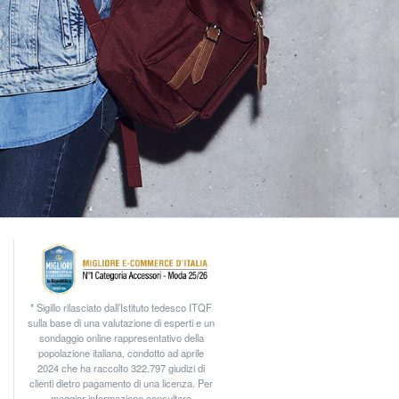
* Sigillo rilasciato dall’Istituto tedesco ITQF
sulla base di una valutazione di esperti e un
sondaggio online rappresentativo della
popolazione italiana, condotto ad aprile
2024 che ha raccolto 322.797 giudizi di
clienti dietro pagamento di una licenza. Per
maggior informazione consultare