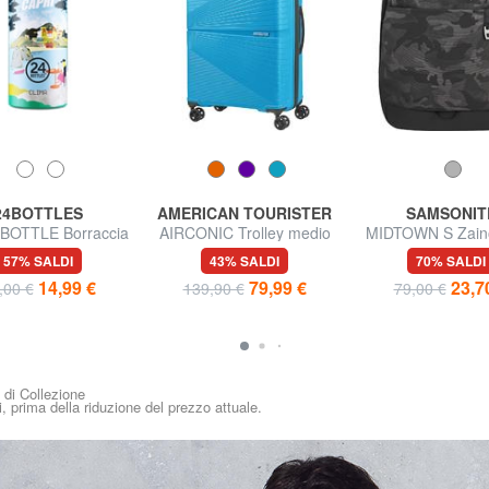
24BOTTLES
AMERICAN TOURISTER
SAMSONIT
BOTTLE Borraccia
AIRCONIC Trolley medio
MIDTOWN S Zaino
ermica 500ml
leggero
pc da 14"
57% SALDI
43% SALDI
70% SALDI
14,99 €
79,99 €
23,7
,00 €
139,90 €
79,00 €
i di Collezione
i, prima della riduzione del prezzo attuale.