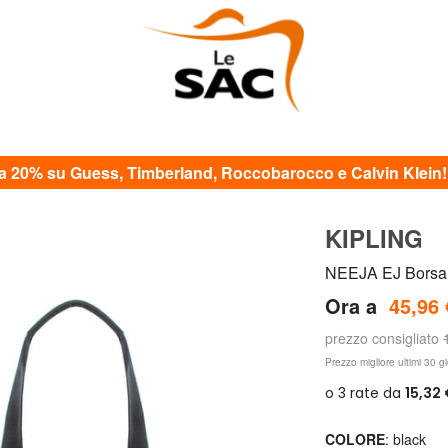
20% su Guess, Timberland, Roccobarocco e Calvin Klein! c
KIPLING
NEEJA EJ Borsa a
Ora a
45,96 
prezzo consigliato
Prezzo migliore ultimi 30 gi
COLORE
: black