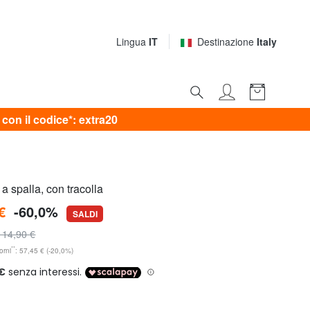
Lingua
IT
Destinazione
Italy
on il codice*: extra20
 spalla, con tracolla
€
-60,0%
SALDI
114,90 €
**
orni
: 57,45 € (-20,0%)