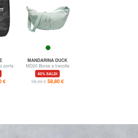
E
MANDARINA DUCK
GABS
 porta
MD20 Borsa a tracolla
BEYONCE Borsa a spalla
XL, doppia portabilità
40% SALDI
30% SALDI
0 €
58,80 €
97,30 €
98,00 €
139,00 €