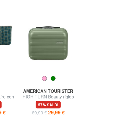
AMERICAN TOURISTER
TOMMY HILFIGER
re con
HIGH TURN Beauty rigido
TH REPREVE Beauty
con tracolla
57% SALDI
50% SALDI
9 €
29,99 €
24,95 €
69,90 €
49,90 €