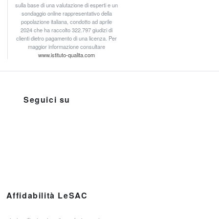
sulla base di una valutazione di esperti e un
sondaggio online rappresentativo della
popolazione italiana, condotto ad aprile
2024 che ha raccolto 322.797 giudizi di
clienti dietro pagamento di una licenza. Per
maggior informazione consultare
www.istituto-qualita.com
Seguici su
Affidabilità LeSAC