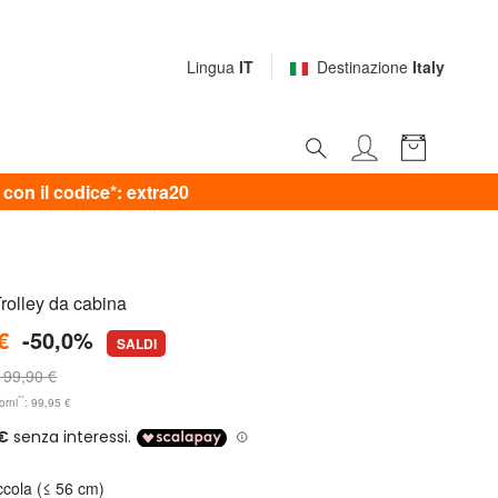
Lingua
IT
Destinazione
Italy
on il codice*: extra20
lley da cabina
€
-50,0%
SALDI
199,90 €
**
orni
: 99,95 €
ccola (≤ 56 cm)