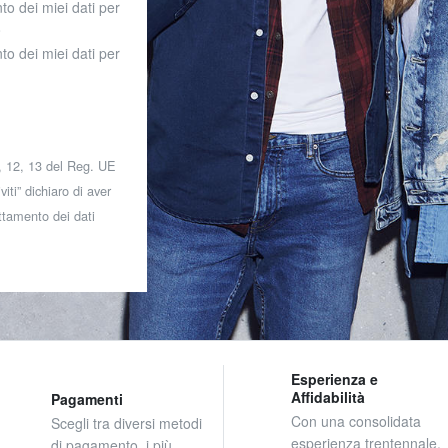
to dei miei dati per
o
to dei miei dati per
 7, 12, 13 del Reg. UE
iti” dichiaro di aver
attamento dei dati
Esperienza e
Affidabilità
Pagamenti
Con una consolidata
Scegli tra diversi metodi
esperienza trentennale,
di pagamento, i più