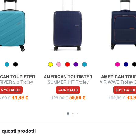
CAN TOURISTER
AMERICAN TOURISTER
AMERICAN TOU
IVER 3.0 Trolley
SUMMER HIT Trolley
AIR WAVE Trolley 
gaglio a Mano
Bagaglio a Mano
a Mano
57% SALDI
54% SALDI
60% SALDI
44,99 €
59,99 €
43,9
,90 €
129,90 €
109,90 €
 questi prodotti