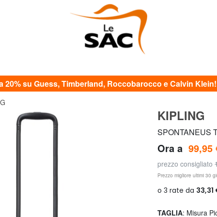
20% su Guess, Timberland, Roccobarocco e Calvin Klein! c
NG
KIPLING
SPONTANEUS Tro
Ora a
99,95 
prezzo consigliato
Prezzo migliore ultimi 30 gi
TAGLIA
: Misura Pi