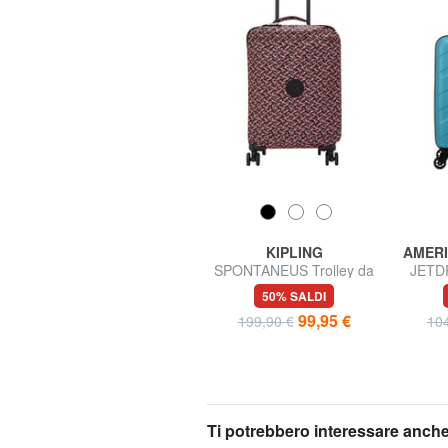
LESAC
KIPLING
AMERI
GLOBETROTTER 2 Trolley
SPONTANEUS Trolley da
JETDR
bagaglio a mano
cabina
Ba
55% SALDI
50% SALDI
44,99 €
99,95 €
99,00 €
199,90 €
104
Ti potrebbero interessare anche