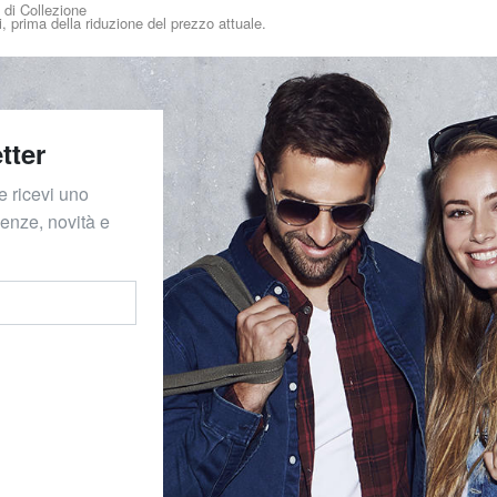
i di Collezione
i, prima della riduzione del prezzo attuale.
tter
e ricevi uno
denze, novità e