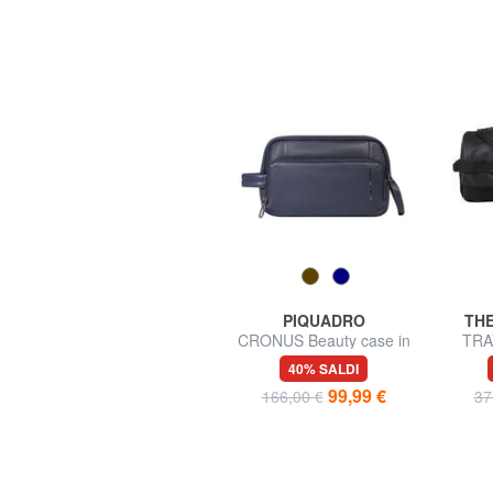
ALVIERO MARTINI PRIMA
PIQUADRO
THE
CLASSE
CRONUS Beauty case in
TRA
GEO SOFT Beauty case
pelle
Bea
65,00 €
40% SALDI
grande
99,99 €
166,00 €
37