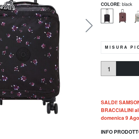
COLORE
: black
MISURA PI
SALDI! SAMSONIT
BRACCIALINI al 
domenica 9 Ago
INFO PRODOT