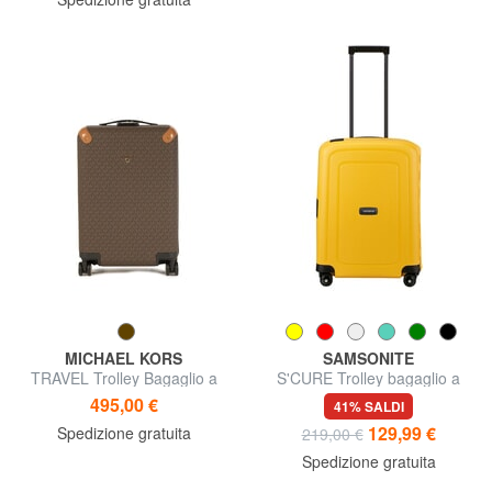
MICHAEL KORS
SAMSONITE
TRAVEL Trolley Bagaglio a
S'CURE Trolley bagaglio a
Mano
mano
495,00 €
41% SALDI
129,99 €
Spedizione gratuita
219,00 €
Spedizione gratuita