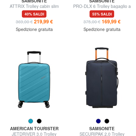
SAMSONITE
SAMSONITE
ATTRIX Trolley cabin slim
PRO-DLX 6 Trolley bagaglio a
espandibile
mano espandibile
40% SALDI
55% SALDI
219,99 €
169,99 €
369,00 €
375,00 €
Spedizione gratuita
Spedizione gratuita
AMERICAN TOURISTER
SAMSONITE
JETDRIVER 3.0 Trolley
SECURIPAK 2.0 Trolley