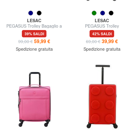
LESAC
LESAC
PEGASUS Trolley Bagaglio a
PEGASUS Trolley
Mano, con porta PC
Underseater ok Easyjet
39% SALDI
42% SALDI
59,99 €
39,99 €
99,00 €
69,00 €
Spedizione gratuita
Spedizione gratuita