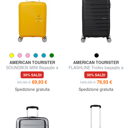
AMERICAN TOURISTER
AMERICAN TOURISTER
SOUNDBOX MINI Bagaglio a
FLASHLINE Trolley bagaglio a
mano extra small
mano
30% SALDI
30% SALDI
69,93 €
76,93 €
99,90 €
109,90 €
Spedizione gratuita
Spedizione gratuita