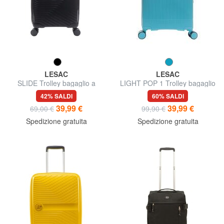
LESAC
LESAC
SLIDE Trolley bagaglio a
LIGHT POP 1 Trolley bagaglio
mano ultraresistente
a mano
42% SALDI
60% SALDI
39,99 €
39,99 €
69,00 €
99,90 €
Spedizione gratuita
Spedizione gratuita