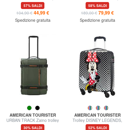
Bagaglio a Mano
Bagaglio a Mano
57% SALDI
58% SALDI
44,99 €
79,99 €
104,90 €
189,00 €
Spedizione gratuita
Spedizione gratuita
AMERICAN TOURISTER
AMERICAN TOURISTER
URBAN TRACK Zaino trolley
Trolley DISNEY LEGENDS,
bagaglio a mano
bagaglio a mano
30% SALDI
52% SALDI