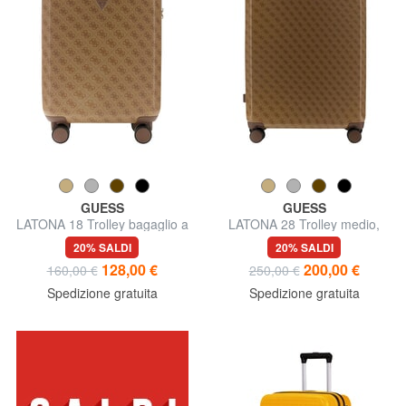
GUESS
GUESS
LATONA 18 Trolley bagaglio a
LATONA 28 Trolley medio,
mano, rigido
rigido
20% SALDI
20% SALDI
128,00 €
200,00 €
160,00 €
250,00 €
Spedizione gratuita
Spedizione gratuita