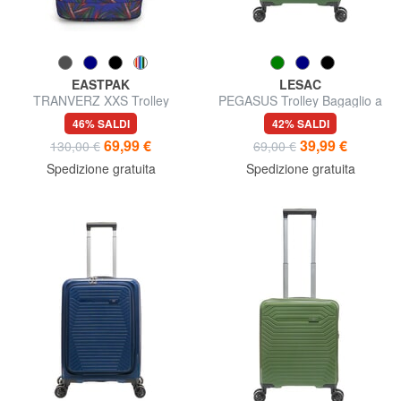
EASTPAK
LESAC
TRANVERZ XXS Trolley
PEGASUS Trolley Bagaglio a
underseater ok easyJet
Mano
46% SALDI
42% SALDI
69,99 €
39,99 €
130,00 €
69,00 €
Spedizione gratuita
Spedizione gratuita