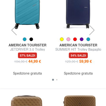
AMERICAN TOURISTER
AMERICAN TOURISTER
JETDRIVER 3.0 Trolley
SUMMER HIT Trolley Bagaglio
Bagaglio a Mano
a Mano
57% SALDI
54% SALDI
44,99 €
59,99 €
104,90 €
129,90 €
Spedizione gratuita
Spedizione gratuita