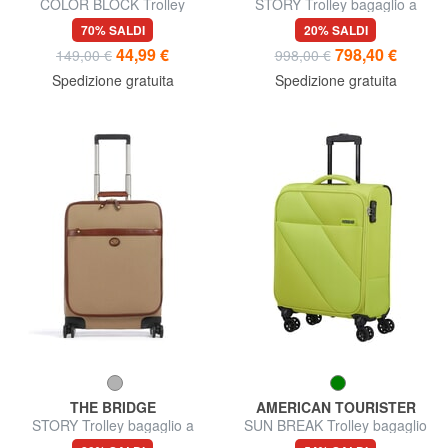
COLOR BLOCK Trolley
STORY Trolley bagaglio a
bagaglio a mano, espandibile
mano, in pelle
70% SALDI
20% SALDI
44,99 €
798,40 €
149,00 €
998,00 €
Spedizione gratuita
Spedizione gratuita
THE BRIDGE
AMERICAN TOURISTER
STORY Trolley bagaglio a
SUN BREAK Trolley bagaglio
mano
a mano