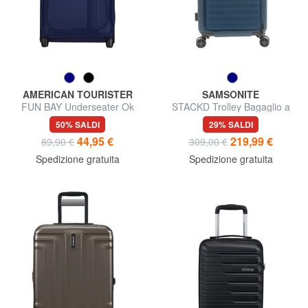
AMERICAN TOURISTER
SAMSONITE
FUN BAY Underseater Ok
STACKD Trolley Bagaglio a
Easyjet
Mano
50% SALDI
29% SALDI
44,95 €
219,99 €
89,90 €
309,00 €
Spedizione gratuita
Spedizione gratuita