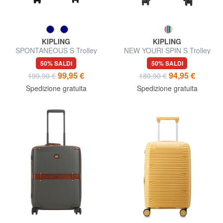
KIPLING
KIPLING
SPONTANEOUS S Trolley
NEW YOURI SPIN S Trolley
bagaglio a mano
misura piccola
50% SALDI
50% SALDI
99,95 €
94,95 €
199,90 €
189,90 €
Spedizione gratuita
Spedizione gratuita