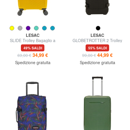
LESAC
LESAC
SLIDE Trolley Bagaglio a
GLOBETROTTER 2 Trolley
Mano
bagaglio a mano
49% SALDI
55% SALDI
34,99 €
44,99 €
69,00 €
99,00 €
Spedizione gratuita
Spedizione gratuita