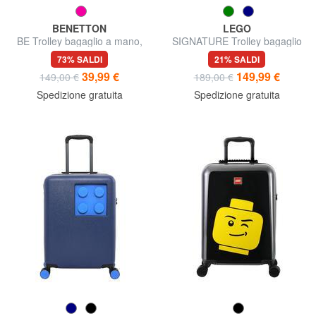
BENETTON
LEGO
BE Trolley bagaglio a mano,
SIGNATURE Trolley bagaglio
espandibile
a mano
73% SALDI
21% SALDI
39,99 €
149,99 €
149,00 €
189,00 €
Spedizione gratuita
Spedizione gratuita