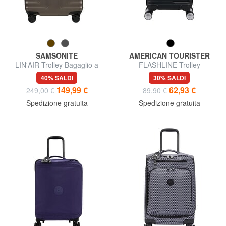
SAMSONITE
AMERICAN TOURISTER
LIN'AIR Trolley Bagaglio a
FLASHLINE Trolley
Mano espandibile
Underseater ok Easyjet
40% SALDI
30% SALDI
149,99 €
62,93 €
249,00 €
89,90 €
Spedizione gratuita
Spedizione gratuita