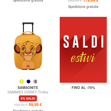
179,99 €
269,00 €
Spedizione gratuita
SAMSONITE
FINO AL -70%
SAMMIES DISNEY Trolley
Bagaglio a Mano
8% SALDI
99,99 €
109,00 €
Spedizione gratuita