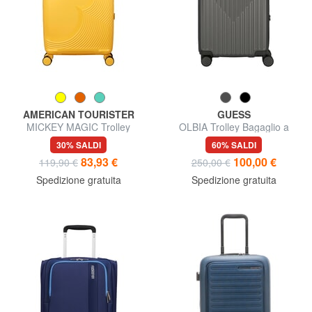
AMERICAN TOURISTER
GUESS
MICKEY MAGIC Trolley
OLBIA Trolley Bagaglio a
Bagaglio a Mano, Espandibile
Mano
30% SALDI
60% SALDI
83,93 €
100,00 €
119,90 €
250,00 €
Spedizione gratuita
Spedizione gratuita