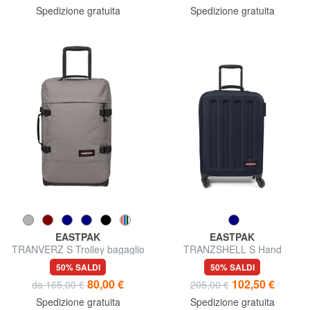
Spedizione gratuita
Spedizione gratuita
EASTPAK
EASTPAK
TRANVERZ S Trolley bagaglio
TRANZSHELL S Hand
a mano
luggage trolley
50% SALDI
50% SALDI
80,00 €
102,50 €
da 165,00 €
205,00 €
Spedizione gratuita
Spedizione gratuita