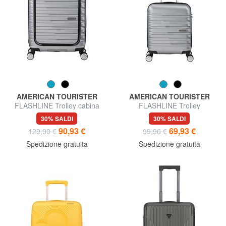
AMERICAN TOURISTER
AMERICAN TOURISTER
FLASHLINE Trolley cabina
FLASHLINE Trolley
con tasca porta pc 15.6"
underseater
30% SALDI
30% SALDI
90,93 €
69,93 €
129,90 €
99,90 €
Spedizione gratuita
Spedizione gratuita