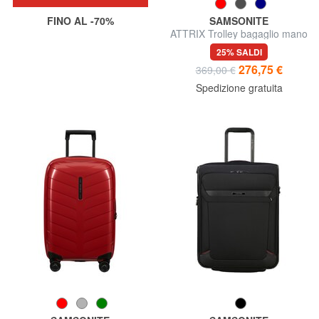
FINO AL -70%
SAMSONITE
ATTRIX Trolley bagaglio mano
espandibile
25% SALDI
276,75 €
369,00 €
Spedizione gratuita