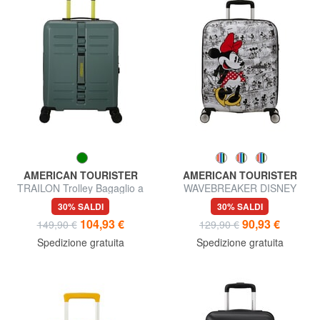
AMERICAN TOURISTER
AMERICAN TOURISTER
TRAILON Trolley Bagaglio a
WAVEBREAKER DISNEY
Mano
Trolley Bagaglio a Mano
30% SALDI
30% SALDI
104,93 €
90,93 €
149,90 €
129,90 €
Spedizione gratuita
Spedizione gratuita