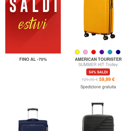
FINO AL -70%
AMERICAN TOURISTER
SUMMER HIT Trolley
Bagaglio a Mano
54% SALDI
59,99 €
129,90 €
Spedizione gratuita