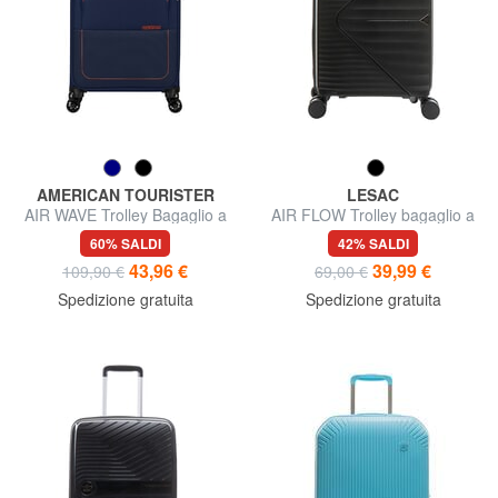
AMERICAN TOURISTER
LESAC
AIR WAVE Trolley Bagaglio a
AIR FLOW Trolley bagaglio a
Mano
mano
60% SALDI
42% SALDI
43,96 €
39,99 €
109,90 €
69,00 €
Spedizione gratuita
Spedizione gratuita