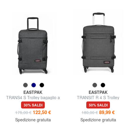
EASTPAK
EASTPAK
TRANS4 S Trolley bagaglio a
TRANSIT R 4 S Trolley
mano
bagaglio a mano
30% SALDI
50% SALDI
122,50 €
89,99 €
175,00 €
180,00 €
Spedizione gratuita
Spedizione gratuita