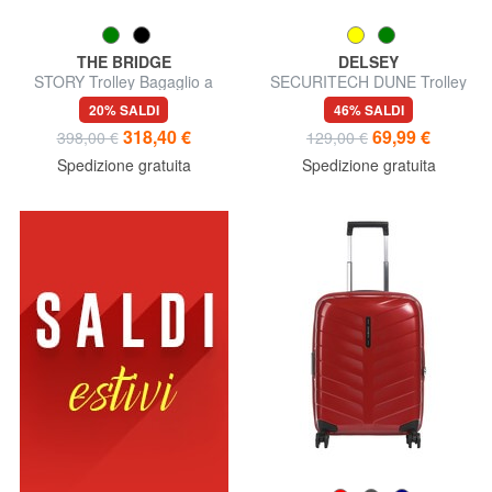
THE BRIDGE
DELSEY
STORY Trolley Bagaglio a
SECURITECH DUNE Trolley
Mano
bagaglio a mano, espandibile
20% SALDI
46% SALDI
318,40 €
69,99 €
398,00 €
129,00 €
Spedizione gratuita
Spedizione gratuita