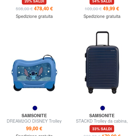
20% SALDI
54% SALDI
478,40 €
49,99 €
598,00 €
109,00 €
Spedizione gratuita
Spedizione gratuita
SAMSONITE
SAMSONITE
DREAM2GO DISNEY Trolley
STACKD Trolley da cabina,
kids cavalcabile
espandibile
99,00 €
33% SALDI
Spedizione gratuita