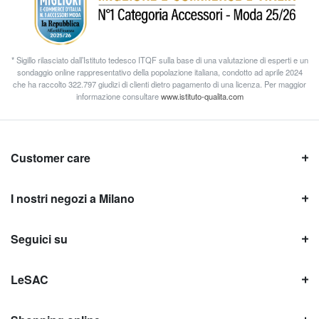
* Sigillo rilasciato dall’Istituto tedesco ITQF sulla base di una valutazione di esperti e un
sondaggio online rappresentativo della popolazione italiana, condotto ad aprile 2024
che ha raccolto 322.797 giudizi di clienti dietro pagamento di una licenza. Per maggior
informazione consultare
www.istituto-qualita.com
Customer care
I nostri negozi a Milano
Seguici su
LeSAC