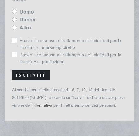
Uomo
Donna
Altro
Presto il consenso al trattamento dei miei dati per la
finalità E) - marketing diretto
Presto il consenso al trattamento dei miei dati per la
finalità F) - profilazione
ISCRIVITI
Ai sensi e per gli effetti degli artt. 6, 7, 12, 13 del Reg. UE
2016/679 (“GDPR”), cliccando su “Iscriviti” dichiaro di aver preso
visione dell’
informativa
per il trattamento dei dati personali.