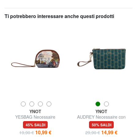
Ti potrebbero interessare anche questi prodotti
YNOT
YNOT
YESBAG Necessaire
AUDREY Necessaire con
polsierina
45% SALDI
50% SALDI
10,99 €
14,99 €
19,90 €
29,90 €