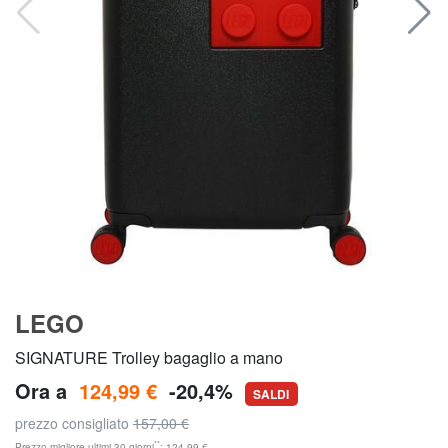
LEGO
SIGNATURE Trolley bagaglio a mano
Ora a
124,99 €
-20,4%
SALDI
prezzo consigliato
157,00 €
**
Prezzo migliore ultimi 30 giorni
: 124,99 €