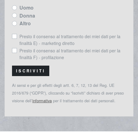
Uomo
Donna
Altro
Presto il consenso al trattamento dei miei dati per la
finalità E) - marketing diretto
Presto il consenso al trattamento dei miei dati per la
finalità F) - profilazione
ISCRIVITI
Ai sensi e per gli effetti degli artt. 6, 7, 12, 13 del Reg. UE
2016/679 (“GDPR”), cliccando su “Iscriviti” dichiaro di aver preso
visione dell’
informativa
per il trattamento dei dati personali.