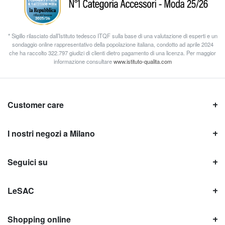
* Sigillo rilasciato dall’Istituto tedesco ITQF sulla base di una valutazione di esperti e un
sondaggio online rappresentativo della popolazione italiana, condotto ad aprile 2024
che ha raccolto 322.797 giudizi di clienti dietro pagamento di una licenza. Per maggior
informazione consultare
www.istituto-qualita.com
Customer care
I nostri negozi a Milano
Seguici su
LeSAC
Shopping online