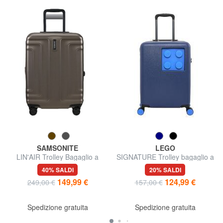
SAMSONITE
LEGO
LIN'AIR Trolley Bagaglio a
SIGNATURE Trolley bagaglio a
Mano espandibile
mano
40% SALDI
20% SALDI
149,99 €
124,99 €
249,00 €
157,00 €
Spedizione gratuita
Spedizione gratuita