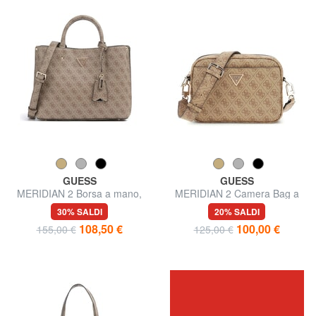
GUESS
GUESS
MERIDIAN 2 Borsa a mano,
MERIDIAN 2 Camera Bag a
con tracolla
tracolla
30% SALDI
20% SALDI
108,50 €
100,00 €
155,00 €
125,00 €