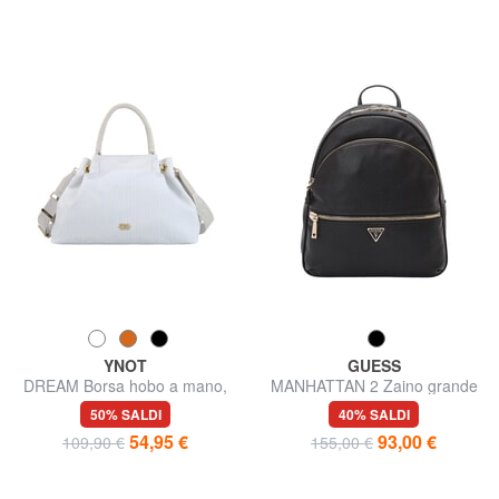
YNOT
GUESS
DREAM Borsa hobo a mano,
MANHATTAN 2 Zaino grande
con tracolla
a 2 scomparti
50% SALDI
40% SALDI
54,95 €
93,00 €
109,90 €
155,00 €