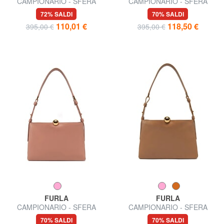
CAMPIONARIO - SFERA
CAMPIONARIO - SFERA
SOFT Borsa a spalla, in pelle,
SOFT L Borsa a spalla, in
72% SALDI
70% SALDI
Made in Italy
pelle
110,01 €
118,50 €
395,00 €
395,00 €
FURLA
FURLA
CAMPIONARIO - SFERA
CAMPIONARIO - SFERA
SOFT M Borsa a spalla
SOFT Borsa a spalla
70% SALDI
70% SALDI