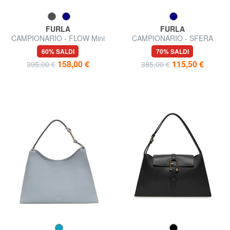
FURLA
FURLA
CAMPIONARIO - FLOW Mini
CAMPIONARIO - SFERA
Bag a mano, con tracolla
Micro Bag a tracolla
60% SALDI
70% SALDI
158,00 €
115,50 €
395,00 €
385,00 €