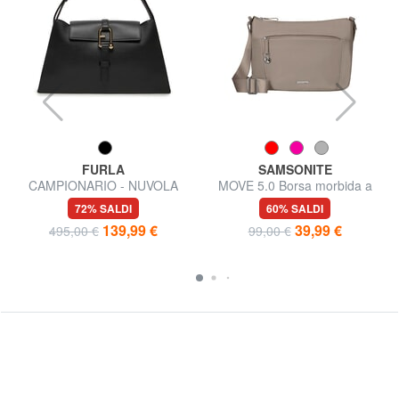
FURLA
SAMSONITE
T
CAMPIONARIO - NUVOLA
MOVE 5.0 Borsa morbida a
Borsa semirigida in pelle
tracolla
72% SALDI
60% SALDI
139,99 €
39,99 €
495,00 €
99,00 €