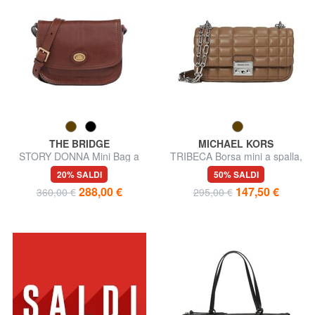
THE BRIDGE
MICHAEL KORS
STORY DONNA Mini Bag a
TRIBECA Borsa mini a spalla,
tracolla, in pelle
in pelle
20% SALDI
50% SALDI
288,00 €
147,50 €
360,00 €
295,00 €