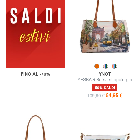
FINO AL -70%
YNOT
YESBAG Borsa shopping, a
spalla
50% SALDI
54,95 €
109,90 €