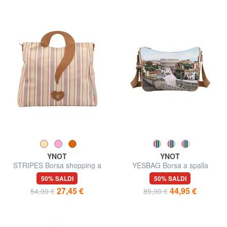
YNOT
YNOT
STRIPES Borsa shopping a
YESBAG Borsa a spalla
mano, con tracolla
50% SALDI
50% SALDI
27,45 €
44,95 €
54,90 €
89,90 €