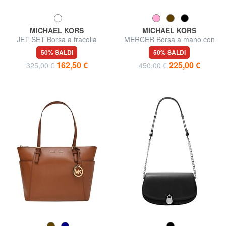
MICHAEL KORS
MICHAEL KORS
JET SET Borsa a tracolla
MERCER Borsa a mano con
regolabile, in pelle
tracolla, in pelle
50% SALDI
50% SALDI
162,50 €
225,00 €
325,00 €
450,00 €