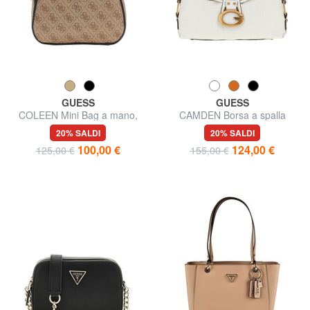
GUESS
GUESS
COLEEN Mini Bag a mano,
CAMDEN Borsa a spalla
con tracolla
20% SALDI
20% SALDI
100,00 €
124,00 €
125,00 €
155,00 €