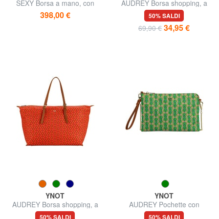
SEXY Borsa a mano, con
AUDREY Borsa shopping, a
tracolla
spalla
398,00 €
50% SALDI
34,95 €
69,90 €
YNOT
YNOT
AUDREY Borsa shopping, a
AUDREY Pochette con
spalla
polsierina e tracolla
50% SALDI
50% SALDI