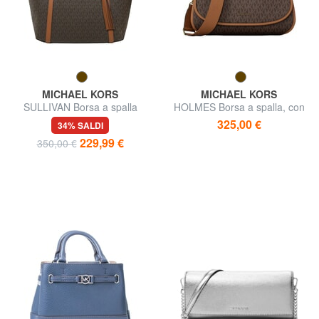
MICHAEL KORS
MICHAEL KORS
SULLIVAN Borsa a spalla
HOLMES Borsa a spalla, con
tracolla
325,00 €
34% SALDI
229,99 €
350,00 €