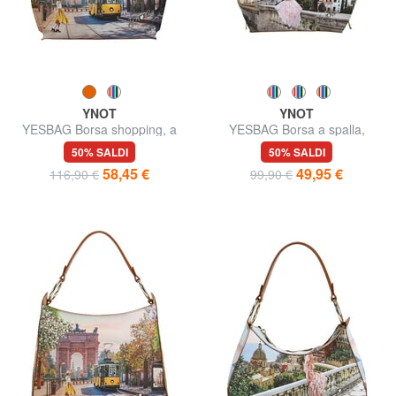
YNOT
YNOT
YESBAG Borsa shopping, a
YESBAG Borsa a spalla,
spalla
grandezza regolabile
50% SALDI
50% SALDI
58,45 €
49,95 €
116,90 €
99,90 €