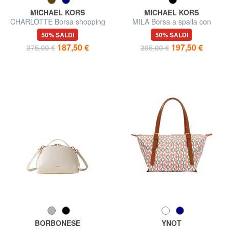
MICHAEL KORS
MICHAEL KORS
CHARLOTTE Borsa shopping
MILA Borsa a spalla con
a spalla, in pelle
tracolla, in pelle
50% SALDI
50% SALDI
187,50 €
197,50 €
375,00 €
395,00 €
BORBONESE
YNOT