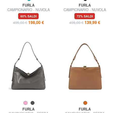
FURLA
FURLA
CAMPIONARIO - NUVOLA
CAMPIONARIO - NUVOLA
Borsa a spalla
Borsa semirigida in pelle
60% SALDI
72% SALDI
198,00 €
139,99 €
495,00 €
495,00 €
FURLA
FURLA