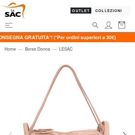
OUTLET
COLLEZIONI
GRATUITA*! (*Per ordini superiori a 30€)
Home
Borse Donna
LESAC