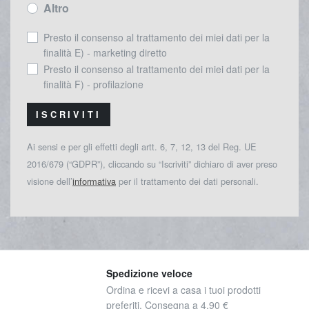
Altro
Presto il consenso al trattamento dei miei dati per la
finalità E) - marketing diretto
Presto il consenso al trattamento dei miei dati per la
finalità F) - profilazione
ISCRIVITI
Ai sensi e per gli effetti degli artt. 6, 7, 12, 13 del Reg. UE
2016/679 (“GDPR”), cliccando su “Iscriviti” dichiaro di aver preso
visione dell’
informativa
per il trattamento dei dati personali.
Spedizione veloce
Ordina e ricevi a casa i tuoi prodotti
preferiti. Consegna a 4,90 €