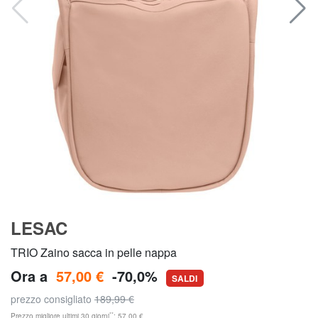
LESAC
TRIO Zaino sacca in pelle nappa
Ora a
57,00 €
-70,0%
SALDI
prezzo consigliato
189,99 €
**
Prezzo migliore ultimi 30 giorni
: 57,00 €