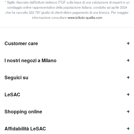
* Sigillo rilasciato dall’Istituto tedesco ITQF sulla base di una valutazione di esperti e un
sondaggio online rappresentativo della popolazione italiana, condotto ad aprile 2024
che ha raccolto 322.797 giudizi di clienti dietro pagamento di una licenza. Per maggior
informazione consultare
www.istituto-qualita.com
Customer care
I nostri negozi a Milano
Seguici su
LeSAC
Shopping online
Affidabilità LeSAC