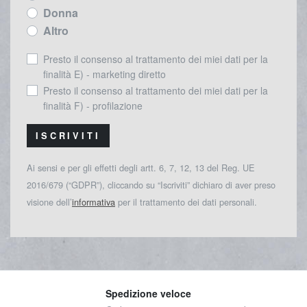
Donna
Altro
Presto il consenso al trattamento dei miei dati per la
finalità E) - marketing diretto
Presto il consenso al trattamento dei miei dati per la
finalità F) - profilazione
ISCRIVITI
Ai sensi e per gli effetti degli artt. 6, 7, 12, 13 del Reg. UE
2016/679 (“GDPR”), cliccando su “Iscriviti” dichiaro di aver preso
visione dell’
informativa
per il trattamento dei dati personali.
Spedizione veloce