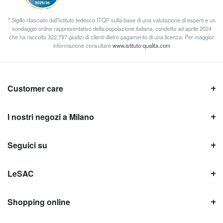
* Sigillo rilasciato dall’Istituto tedesco ITQF sulla base di una valutazione di esperti e un
sondaggio online rappresentativo della popolazione italiana, condotto ad aprile 2024
che ha raccolto 322.797 giudizi di clienti dietro pagamento di una licenza. Per maggior
informazione consultare
www.istituto-qualita.com
Customer care
I nostri negozi a Milano
Seguici su
LeSAC
Shopping online