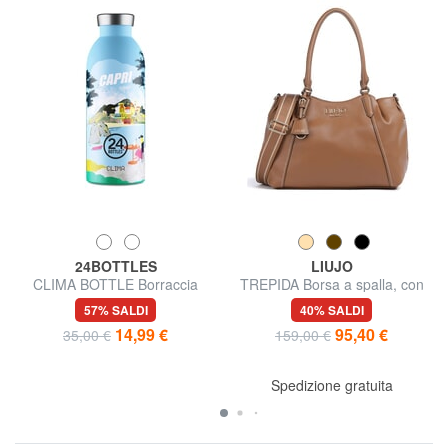
24BOTTLES
LIUJO
CLIMA BOTTLE Borraccia
TREPIDA Borsa a spalla, con
termica 500ml
tracolla
57% SALDI
40% SALDI
14,99 €
95,40 €
35,00 €
159,00 €
Spedizione gratuita