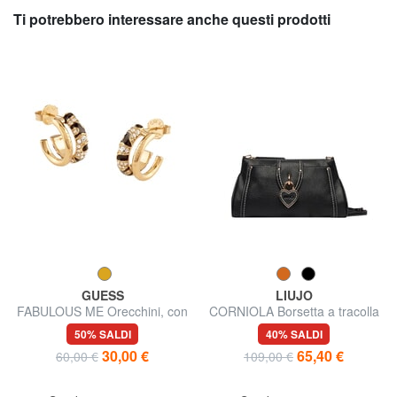
Ti potrebbero interessare anche questi prodotti
GUESS
LIUJO
FABULOUS ME Orecchini, con
CORNIOLA Borsetta a tracolla
incisione Guess
50% SALDI
40% SALDI
30,00 €
65,40 €
60,00 €
109,00 €