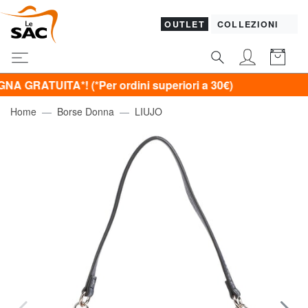
OUTLET
COLLEZIONI
UITA*! (*Per ordini superiori a 30€)
Home
Borse Donna
LIUJO