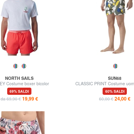
NORTH SAILS
SUN68
Y Costume boxer bicolor
CLASSIC PRINT Costume uom
69% SALDI
60% SALDI
19,99 €
24,00 €
da 69,90 €
60,00 €