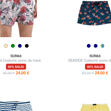
SUN68
SUN68
N Costume uomo da mare
SEASIDE Costume uomo d
60% SALDI
60% SALDI
24,00 €
24,00 €
60,00 €
60,00 €