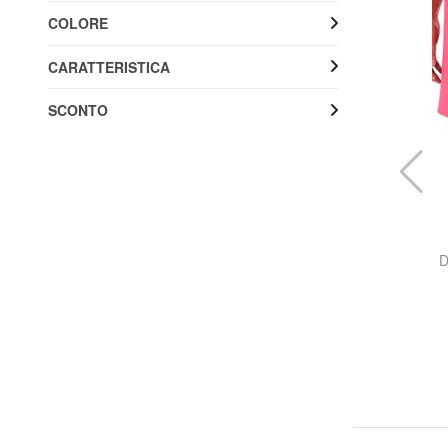
COLORE
CARATTERISTICA
SCONTO
TOMMY HILFIGER
le
TH Costume bermuda
D
60% SALDI
29,99 €
75,00 €