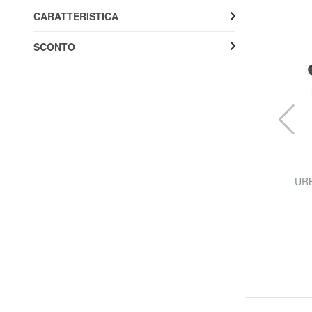
CARATTERISTICA
SCONTO
BORBONESE
nuale
MINI Ombrello di Tessuto Riciclato OP
URB
52% SALDI
32,99 €
69,00 €
Spedizione gratuita