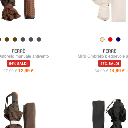
FERRÈ
FERRÈ
mbrello manuale antivento
MINI Ombrello pieghevole a
automatica
54% SALDI
57% SALDI
12,99 €
14,99 €
27,99 €
34,99 €