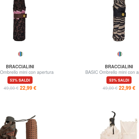
BRACCIALINI
BRACCIALINI
Ombrello mini con apertura
BASIC Ombrello mini con a
automatica
automatica
53% SALDI
53% SALDI
22,99 €
22,99 €
49,00 €
49,00 €