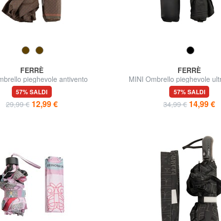
FERRÈ
FERRÈ
brello pieghevole antivento
MINI Ombrello pieghevole ult
57% SALDI
57% SALDI
12,99 €
14,99 €
29,99 €
34,99 €