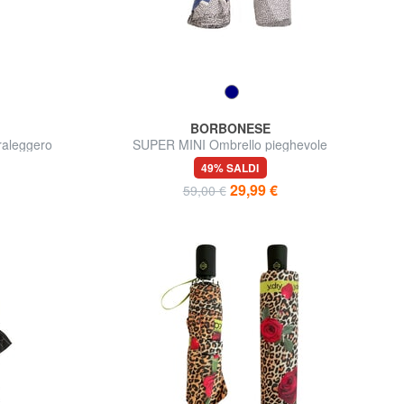
BORBONESE
raleggero
SUPER MINI Ombrello pieghevole
49% SALDI
29,99 €
59,00 €