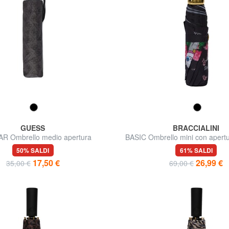
GUESS
BRACCIALINI
R Ombrello medio apertura
BASIC Ombrello mini con apert
automatica
50% SALDI
61% SALDI
17,50 €
26,99 €
35,00 €
69,00 €