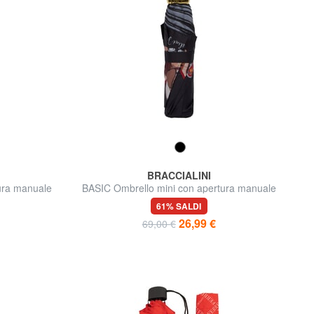
BRACCIALINI
ura manuale
BASIC Ombrello mini con apertura manuale
61% SALDI
26,99 €
69,00 €