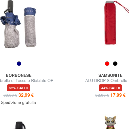
BORBONESE
SAMSONITE
rello di Tessuto Riciclato OP
ALU DROP S Ombrello 
52% SALDI
44% SALDI
32,99 €
17,99 €
69,00 €
32,00 €
Spedizione gratuita