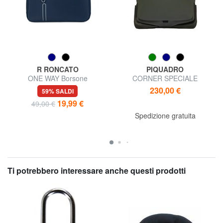
R RONCATO
PIQUADRO
ONE WAY Borsone
CORNER SPECIALE
underseater, ok Ryanair
GOMMATO Zaino porta PC 14"
230,00 €
59% SALDI
19,99 €
49,00 €
Spedizione gratuita
Ti potrebbero interessare anche questi prodotti