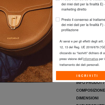
dei miei dati per la finalità E) 
marketing diretto
Presto il consenso al trattam
dei miei dati per la finalità F) 
profilazione
Ai sensi e per gli effetti degli artt.
12, 13 del Reg. UE 2016/679 (“G
So
cliccando su “Iscriviti” dichiaro di 
preso visione dell’
informativa
per i
SALDI! SAMSONIT
trattamento dei dati personali.
BRACCIALINI al 
domenica 9 Ago
ISCRIVITI
INFO PRODOT
COMPOSIZIONE
DIMENSIONI