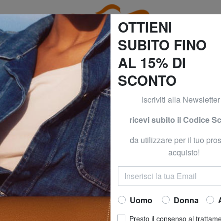
OTTIENI
SUBITO FINO
AL 15% DI
SCONTO
20% su Guess, Timberland, Roccobarocco e Calvin Klein! c
Iscriviti alla Newsletter
PIQUADRO
PIQUADR
ricevi subito il Codice S
ORION Zaino por
da utilizzare per il tuo pr
Ora a
169,99
acquisto!
prezzo consigliato
Prezzo migliore ultimi 30 gi
Uomo
Donna
COLORE
: blu
Presto il consenso al trattam