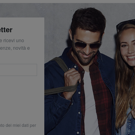
tter
e ricevi uno
denze, novità e
to dei miei dati per
o