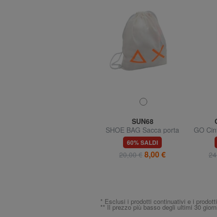
GO TRAVEL
SUN68
GO Porta Passaporto in
SHOE BAG Sacca porta
GO Cint
pelle
scarpe
35% SALDI
60% SALDI
12,99 €
8,00 €
19,99 €
20,00 €
24
* Esclusi i prodotti continuativi e i prodott
** Il prezzo più basso degli ultimi 30 giorn