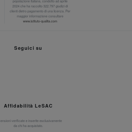
popolazione italiana, condotto ad aprile
2024 che ha raccolto 322.797 giudizi di
clienti dietro pagamento di una licenza. Per
maggior informazione consultare
www.istituto-qualita.com
Seguici su
Affidabilità LeSAC
ensioni verificate e inserite esclusivamente
da chi ha acquistato.