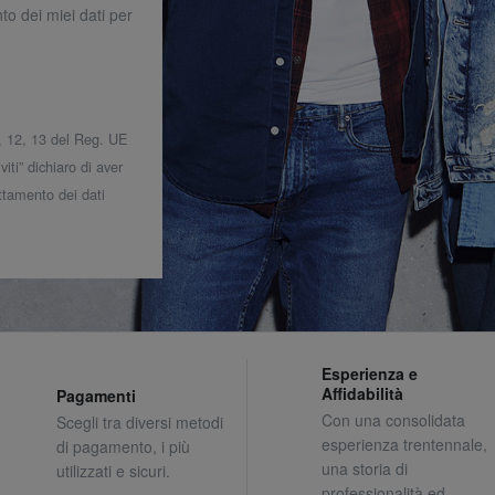
to dei miei dati per
 7, 12, 13 del Reg. UE
iti” dichiaro di aver
attamento dei dati
Esperienza e
Affidabilità
Pagamenti
Con una consolidata
Scegli tra diversi metodi
esperienza trentennale,
di pagamento, i più
una storia di
utilizzati e sicuri.
professionalità ed