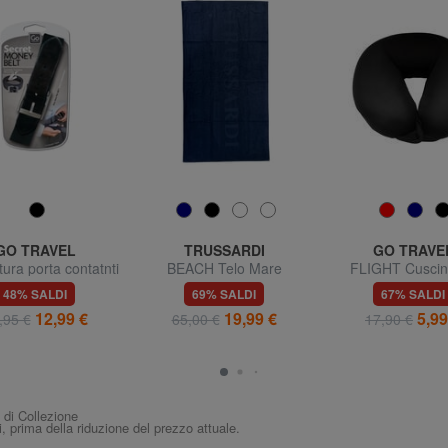
GO TRAVEL
TRUSSARDI
GO TRAVE
ura porta contatnti
BEACH Telo Mare
FLIGHT Cuscin
viaggio
48% SALDI
69% SALDI
67% SALDI
12,99 €
19,99 €
5,99
,95 €
65,00 €
17,90 €
i di Collezione
i, prima della riduzione del prezzo attuale.