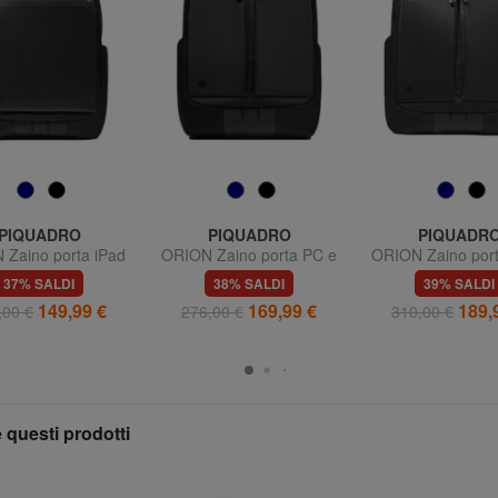
PIQUADRO
PIQUADRO
PIQUADR
Zaino porta iPad
ORION Zaino porta PC e
ORION Zaino por
pro 12.9"
iPad
iPad
37% SALDI
38% SALDI
39% SALDI
149,99 €
169,99 €
189,
,00 €
276,00 €
310,00 €
 questi prodotti