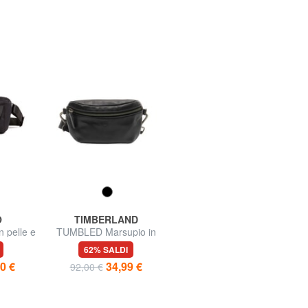
O
TIMBERLAND
EASTPAK
 pelle e
TUMBLED Marsupio in
SPRINGER Marsupio
pelle
62% SALDI
64% SALDI
0 €
34,99 €
9,99 €
92,00 €
da 35,00 €