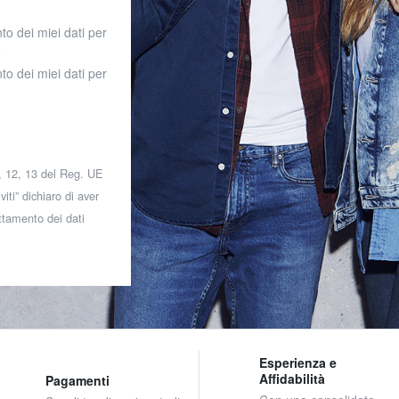
to dei miei dati per
o
to dei miei dati per
 7, 12, 13 del Reg. UE
iti” dichiaro di aver
attamento dei dati
Esperienza e
Affidabilità
Pagamenti