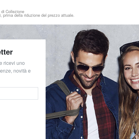
i di Collezione
i, prima della riduzione del prezzo attuale.
tter
e ricevi uno
denze, novità e