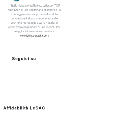
* Sigillo rilasciato dall’Istituto tedesco ITQF
sulla base di una valutazione di esperti e un
sondaggio online rappresentativo della
popolazione italiana, condotto ad aprile
2024 che ha raccolto 322.797 giudizi di
clienti dietro pagamento di una licenza. Per
maggior informazione consultare
www.istituto-qualita.com
Seguici su
Affidabilità LeSAC