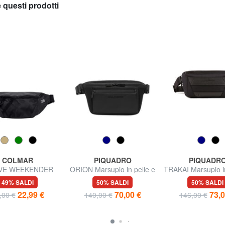
 questi prodotti
COLMAR
PIQUADRO
PIQUADR
VE WEEKENDER
ORION Marsupio in pelle e
TRAKAI Marsupio in
rsupio unisex
tessuto riciclato
tessuto
49% SALDI
50% SALDI
50% SALDI
22,99 €
70,00 €
73,0
,00 €
140,00 €
146,00 €