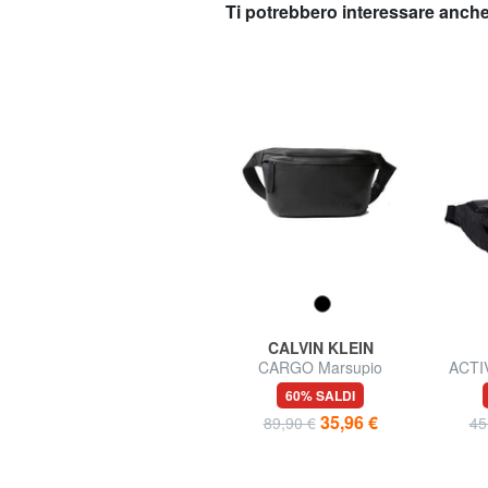
Ti potrebbero interessare anche
EASTPAK
CALVIN KLEIN
DOGGY BAG Marsupio
CARGO Marsupio
ACTI
Ma
20% SALDI
60% SALDI
24,00 €
35,96 €
30,00 €
89,90 €
45