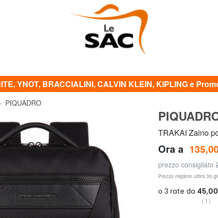
TE, YNOT, BRACCIALINI, CALVIN KLEIN, KIPLING e Promo 
PIQUADRO
PIQUADR
TRAKAI Zaino por
Ora a
135,00
prezzo consigliato
Prezzo migliore ultimi 30 gi
(1)