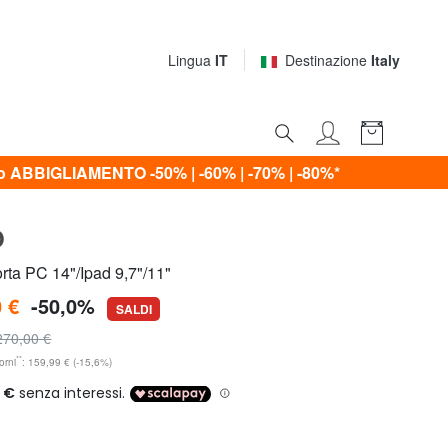
Lingua
IT
Destinazione
Italy
ABBIGLIAMENTO -50% | -60% | -70% | -80%*
O
ta PC 14"/Ipad 9,7"/11"
 €
-50,0%
SALDI
270,00 €
**
orni
: 159,99 € (-15,6%)