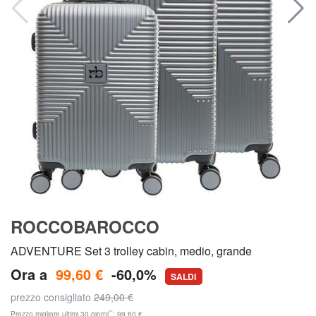
ROCCOBAROCCO
ADVENTURE Set 3 trolley cabin, medio, grande
Ora a
99,60 €
-60,0%
SALDI
prezzo consigliato
249,00 €
**
Prezzo migliore ultimi 30 giorni
: 99,60 €