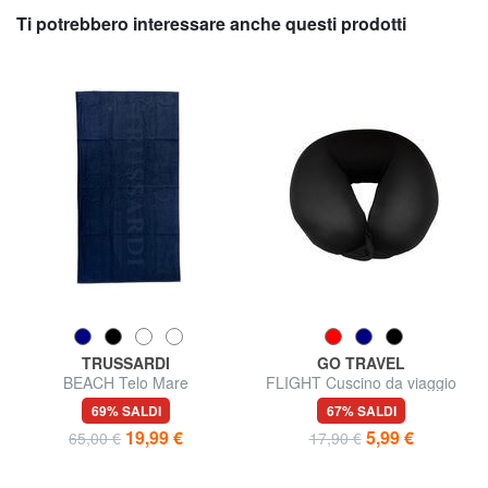
Ti potrebbero interessare anche questi prodotti
TRUSSARDI
GO TRAVEL
BEACH Telo Mare
FLIGHT Cuscino da viaggio
69% SALDI
67% SALDI
19,99 €
5,99 €
65,00 €
17,90 €