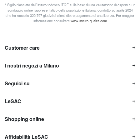
* Sigillo rilasciato dall’Istituto tedesco ITQF sulla base di una valutazione di esperti e un
sondaggio online rappresentativo della popolazione italiana, condotto ad aprile 2024
che ha raccolto 322.797 giudizi di clienti dietro pagamento di una licenza. Per maggior
informazione consultare
www.istituto-qualita.com
Customer care
I nostri negozi a Milano
Seguici su
LeSAC
Shopping online
Affidabilità LeSAC