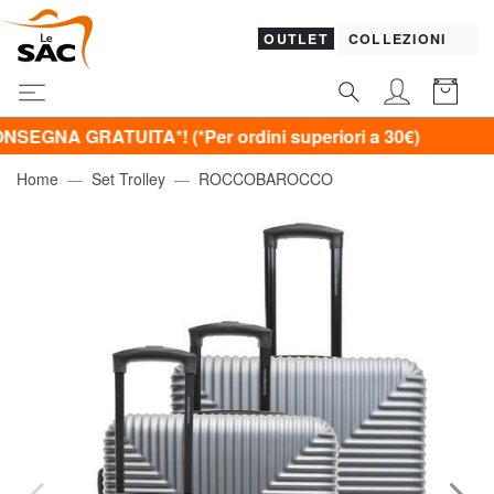
OUTLET
COLLEZIONI
RATUITA*! (*Per ordini superiori a 30€)
Home
Set Trolley
ROCCOBAROCCO