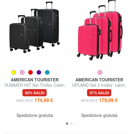
AMERICAN TOURISTER
AMERICAN TOURISTER
SUMMER HIT Set Trolley Cabin
UPLAND Set 3 trolley: cabin,
+ Medio + Grande
medio, grande
60% SALDI
57% SALDI
174,99 €
179,99 €
439,70 €
419,00 €
Spedizione gratuita
Spedizione gratuita