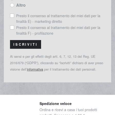
Altro
Presto il consenso al trattamento dei miei dati per la
finalità E) - marketing diretto
Presto il consenso al trattamento dei miei dati per la
finalità F) - profilazione
ISCRIVITI
Ai sensi e per gli effetti degli artt. 6, 7, 12, 13 del Reg. UE
2016/679 (“GDPR”), cliccando su “Iscriviti” dichiaro di aver preso
visione dell’
informativa
per il trattamento dei dati personali.
Spedizione veloce
Ordina e ricevi a casa i tuoi prodotti