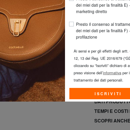
dei miei dati per la finalità E) 
marketing diretto
Presto il consenso al trattam
dei miei dati per la finalità F) 
profilazione
Ai sensi e per gli effetti degli artt.
12, 13 del Reg. UE 2016/679 (“G
SOLO OGGI E 
cliccando su “Iscriviti” dichiaro di 
GRATUITA*! (*Per
preso visione dell’
informativa
per i
trattamento dei dati personali.
INFO PRODOT
DIMENSIONI
ISCRIVITI
DATI PRODUT
TEMPI E COSTI
SCOPRI ANCH