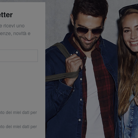
tter
e ricevi uno
denze, novità e
to dei miei dati per
o
to dei miei dati per