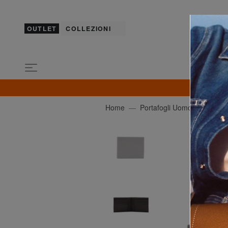
OUTLET
COLLEZIONI
SOLO OG
Home
Portafogli Uomo
ROCC