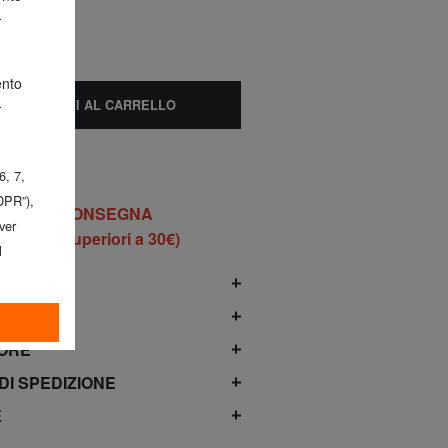
-
ento
-
AGGIUNGI AL CARRELLO
 6, 7,
DPR”),
DOMANI! CONSEGNA
aver
 ordini superiori a 30€)
l
TO
TORE
 DI SPEDIZIONE
E