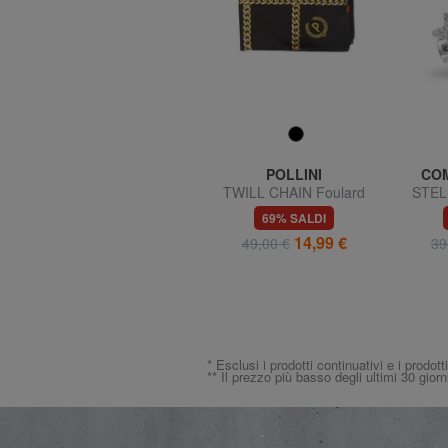
COMETE GIOIELLI
POLLINI
COM
Bracciale con sfere
TWILL CHAIN Foulard
STELL
stampato
73% SALDI
69% SALDI
12,99 €
14,99 €
49,00 €
49,00 €
39
* Esclusi i prodotti continuativi e i prodott
** Il prezzo più basso degli ultimi 30 giorn