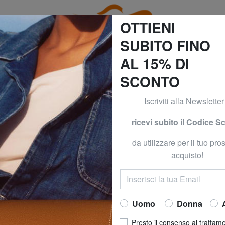
OTTIENI
SUBITO FINO
AL 15% DI
SCONTO
GI E DOMANI! CONSEGNA GRATUITA*! (*Per ordini superior
Iscriviti alla Newsletter
OBAROCCO
ROCCOB
ricevi subito il Codice S
ROBERT Portafogl
da utilizzare per il tuo pr
Ora a
7,80 €
acquisto!
prezzo consigliato
Prezzo migliore ultimi 30 gi
Uomo
Donna
COLORE
: moro
Presto il consenso al trattam