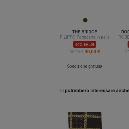
PIQUADRO
THE BRIDGE
RO
ATLAS
FILIPPO Portacarte in pelle
ROBER
con zip
pell
38% SALDI
50% SALDI
44,99 €
49,00 €
73,00 €
98,00 €
3
Spedizione gratuita
Spedizione gratuita
Ti potrebbero interessare anche