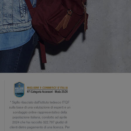
* Sigillo rilasciato dall’Istituto tedesco ITQF
sulla base di una valutazione di esperti e un
sondaggio online rappresentativo della
popolazione italiana, condotto ad aprile
2024 che ha raccolto 322.797 giudizi di
clienti dietro pagamento di una licenza. Per