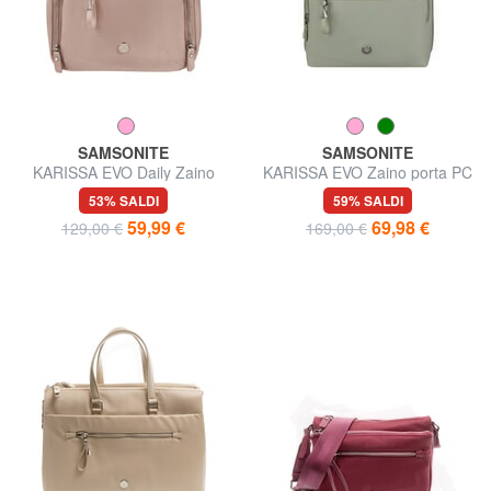
SAMSONITE
SAMSONITE
KARISSA EVO Daily Zaino
KARISSA EVO Zaino porta PC
Donna
14,1"
53% SALDI
59% SALDI
59,99 €
69,98 €
129,00 €
169,00 €