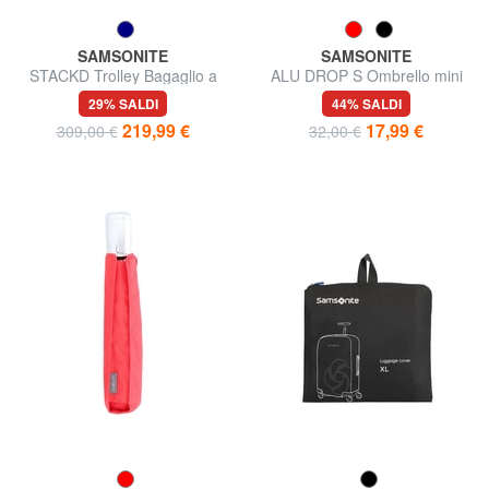
SAMSONITE
SAMSONITE
STACKD Trolley Bagaglio a
ALU DROP S Ombrello mini
Mano
29% SALDI
44% SALDI
219,99 €
17,99 €
309,00 €
32,00 €