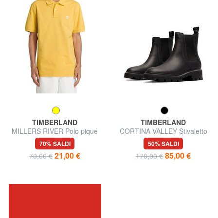
TIMBERLAND
TIMBERLAND
MILLERS RIVER Polo piqué
CORTINA VALLEY Stivaletto
chelsea in pelle
70% SALDI
50% SALDI
21,00 €
85,00 €
70,00 €
170,00 €