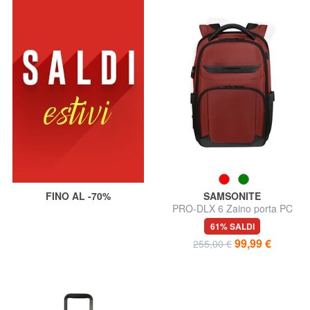
FINO AL -70%
SAMSONITE
PRO-DLX 6 Zaino porta PC
14"
61% SALDI
99,99 €
255,00 €