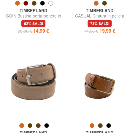
TIMBERLAND
TIMBERLAND
COIN Bustina portamonete in
CASUAL Cintura in pelle a
pelle
doppia impuntura
62% SALDI
73% SALDI
14,99 €
19,99 €
39,00 €
74,90 €
TIMBERLAND
TIMBERLAND