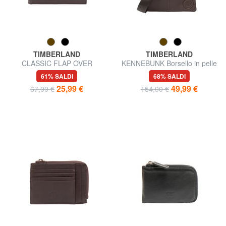
TIMBERLAND
TIMBERLAND
CLASSIC FLAP OVER
KENNEBUNK Borsello in pelle
Portafoglio in pelle con flap e
con tasca
61% SALDI
68% SALDI
portamonete
25,99 €
49,99 €
67,00 €
154,90 €