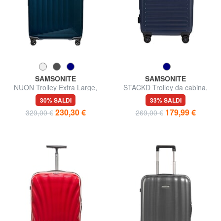
SAMSONITE
SAMSONITE
NUON Trolley Extra Large,
STACKD Trolley da cabina,
espandibile
espandibile
30% SALDI
33% SALDI
230,30 €
179,99 €
329,00 €
269,00 €