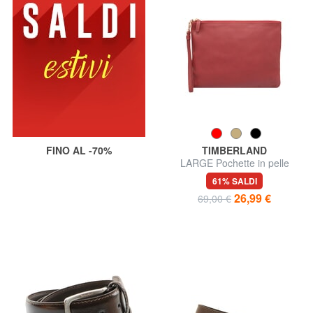
FINO AL -70%
TIMBERLAND
LARGE Pochette in pelle
grande con polsierina
61% SALDI
26,99 €
69,00 €