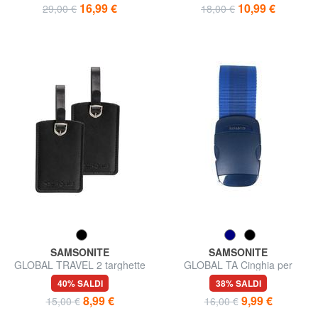
16,99 €
10,99 €
29,00 €
18,00 €
SAMSONITE
SAMSONITE
GLOBAL TRAVEL 2 targhette
GLOBAL TA Cinghia per
portanome
bagagli 50mm
40% SALDI
38% SALDI
8,99 €
9,99 €
15,00 €
16,00 €