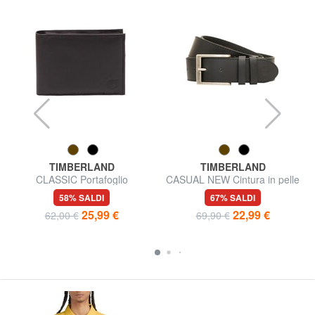
TIMBERLAND
TIMBERLAND
CLASSIC Portafoglio
CASUAL NEW Cintura in pelle
portamonete in pelle
58% SALDI
67% SALDI
25,99 €
22,99 €
62,00 €
69,90 €