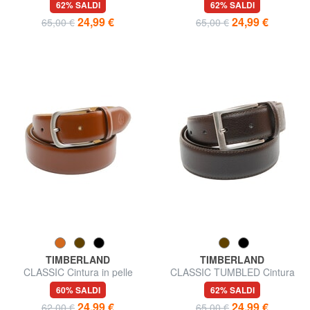
62% SALDI
62% SALDI
24,99 €
24,99 €
65,00 €
65,00 €
TIMBERLAND
TIMBERLAND
CLASSIC Cintura in pelle
CLASSIC TUMBLED Cintura
accorciabile
in pelle accorciabile
60% SALDI
62% SALDI
24,99 €
24,99 €
62,00 €
65,00 €