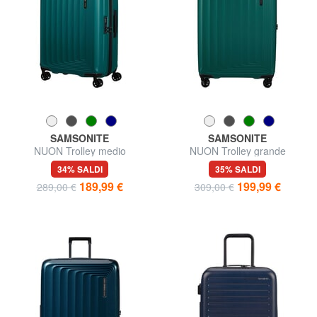
SAMSONITE
SAMSONITE
NUON Trolley medio
NUON Trolley grande
espandibile
espandibile
34% SALDI
35% SALDI
189,99 €
199,99 €
289,00 €
309,00 €