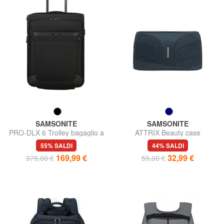
SAMSONITE
SAMSONITE
PRO-DLX 6 Trolley bagaglio a
ATTRIX Beauty case
mano espandibile
55% SALDI
44% SALDI
169,99 €
32,99 €
375,00 €
59,00 €