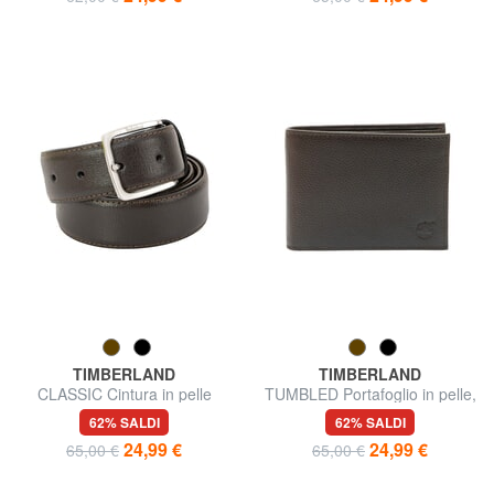
TIMBERLAND
TIMBERLAND
CLASSIC Cintura in pelle
TUMBLED Portafoglio in pelle,
saffiano, accorciabile
con portamonete
62% SALDI
62% SALDI
24,99 €
24,99 €
65,00 €
65,00 €