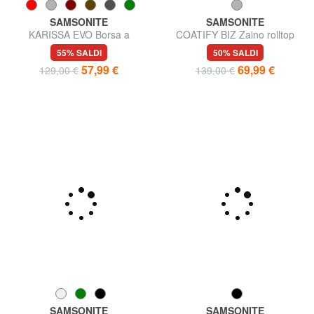
SAMSONITE
SAMSONITE
KARISSA EVO Borsa a
COATIFY BIZ Zaino rolltop
tracolla
porta pc 15.6"
55% SALDI
50% SALDI
57,99 €
69,99 €
129,00 €
139,00 €
SAMSONITE
SAMSONITE