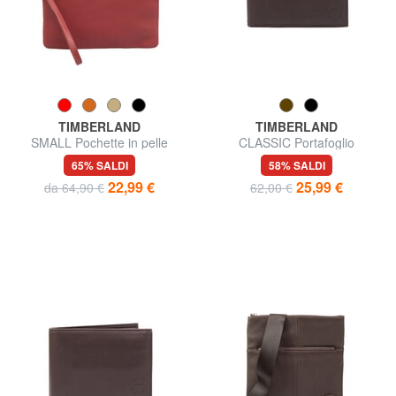
TIMBERLAND
TIMBERLAND
SMALL Pochette in pelle
CLASSIC Portafoglio
piccola con polsierina
portamonete in pelle
65% SALDI
58% SALDI
22,99 €
25,99 €
da 64,90 €
62,00 €