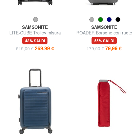
SAMSONITE
SAMSONITE
LITE-CUBE Trolley misura
ROADER Borsone con ruote
media, ultraleggero
piccolo
48% SALDI
55% SALDI
269,99 €
79,99 €
519,00 €
179,00 €