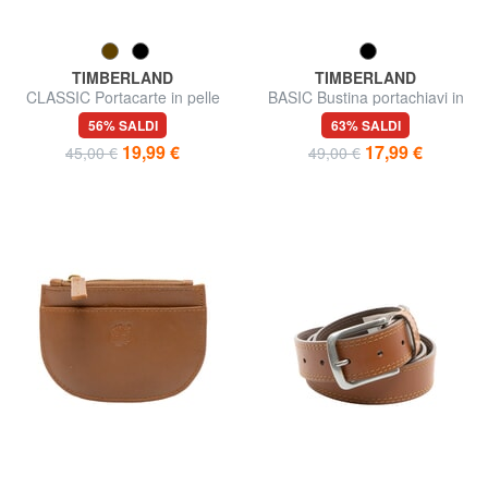
TIMBERLAND
TIMBERLAND
CLASSIC Portacarte in pelle
BASIC Bustina portachiavi in
con portamonete
pelle con zip
56% SALDI
63% SALDI
19,99 €
17,99 €
45,00 €
49,00 €