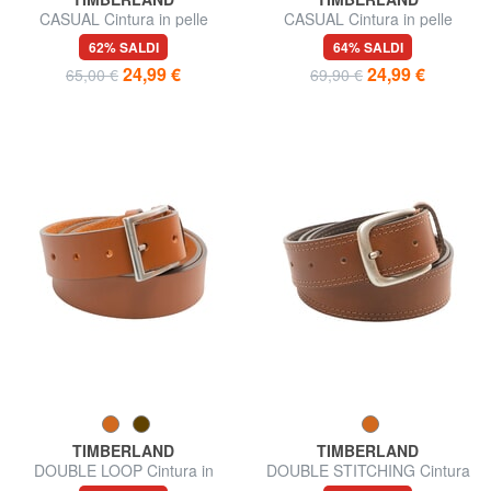
CASUAL Cintura in pelle
CASUAL Cintura in pelle
suede accorciabile
accorciabile
62% SALDI
64% SALDI
24,99 €
24,99 €
65,00 €
69,90 €
TIMBERLAND
TIMBERLAND
DOUBLE LOOP Cintura in
DOUBLE STITCHING Cintura
pelle accorciabile
in pelle accorciabile