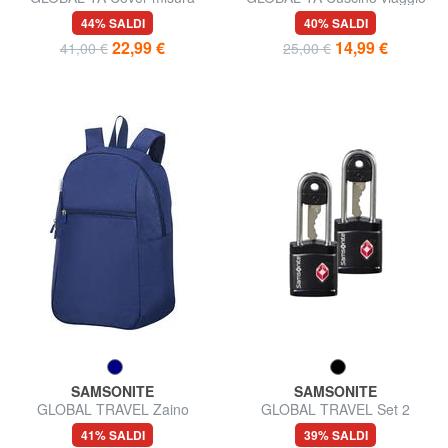
media per valigia
memory foam
44% SALDI
40% SALDI
22,99 €
14,99 €
41,00 €
25,00 €
SAMSONITE
SAMSONITE
GLOBAL TRAVEL Zaino
GLOBAL TRAVEL Set 2
ripiegabile
Lucchetti TSA
41% SALDI
39% SALDI