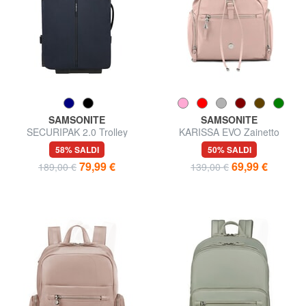
SAMSONITE
SAMSONITE
SECURIPAK 2.0 Trolley
KARISSA EVO Zainetto
Bagaglio a Mano
58% SALDI
50% SALDI
79,99 €
69,99 €
189,00 €
139,00 €