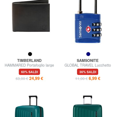
TIMBERLAND
SAMSONITE
HAMMARED Portafoglio large
GLOBAL TRAVEL Lucchetto
in pelle
con combinazione TSA
60% SALDI
36% SALDI
24,99 €
6,99 €
63,00 €
11,00 €