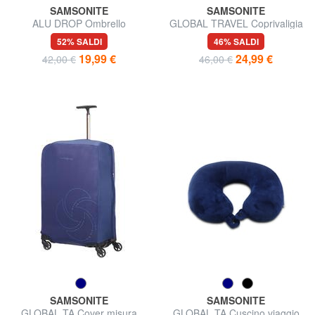
SAMSONITE
SAMSONITE
ALU DROP Ombrello
GLOBAL TRAVEL Coprivaligia
apri/chiudi automatico
misura XL
52% SALDI
46% SALDI
19,99 €
24,99 €
42,00 €
46,00 €
SAMSONITE
SAMSONITE
GLOBAL TA Cover misura
GLOBAL TA Cuscino viaggio