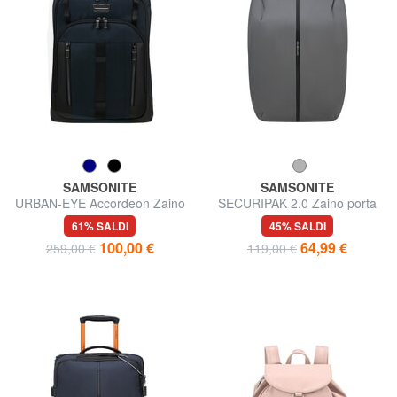
SAMSONITE
SAMSONITE
URBAN-EYE Accordeon Zaino
SECURIPAK 2.0 Zaino porta
porta pc 15.6"
pc 14.1"
61% SALDI
45% SALDI
100,00 €
64,99 €
259,00 €
119,00 €