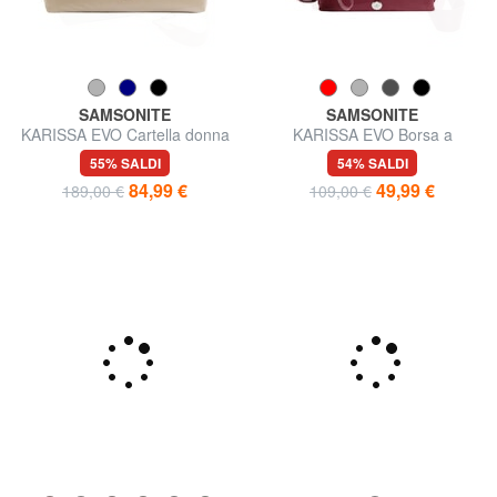
SAMSONITE
SAMSONITE
KARISSA EVO Cartella donna
KARISSA EVO Borsa a
da lavoro, porta PC 14,1"
tracolla con pouch
55% SALDI
54% SALDI
84,99 €
49,99 €
189,00 €
109,00 €