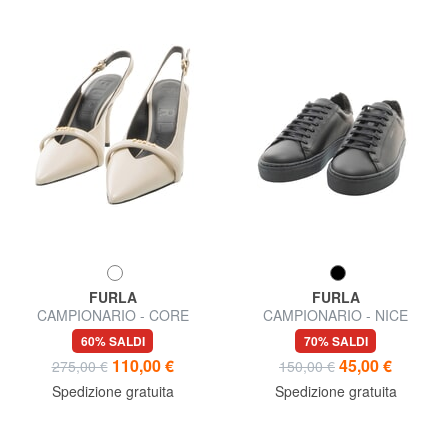
FURLA
FURLA
CAMPIONARIO - CORE
CAMPIONARIO - NICE
Scarpe in pelle
Sneakers in pelle
60% SALDI
70% SALDI
110,00 €
45,00 €
275,00 €
150,00 €
Spedizione gratuita
Spedizione gratuita