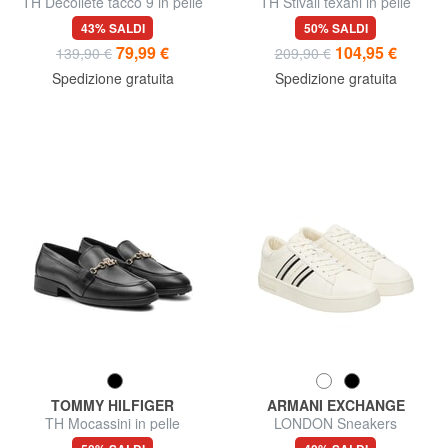
TH Décolleté tacco 9 in pelle
TH Stivali texani in pelle
43% SALDI
50% SALDI
79,99 €
104,95 €
139,90 €
209,90 €
Spedizione gratuita
Spedizione gratuita
TOMMY HILFIGER
ARMANI EXCHANGE
TH Mocassini in pelle
LONDON Sneakers