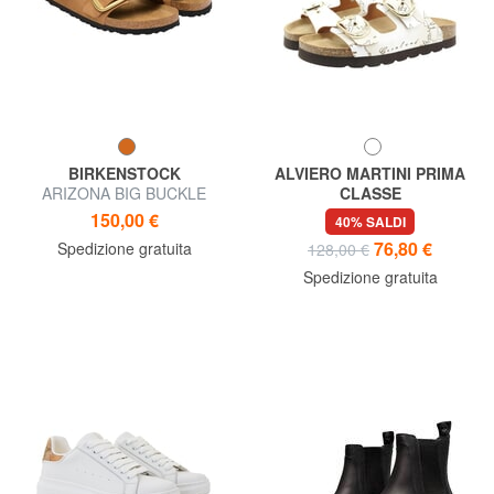
BIRKENSTOCK
ALVIERO MARTINI PRIMA
ARIZONA BIG BUCKLE
CLASSE
Sandalo ciabatta
GEO Ciabatta mare
150,00 €
40% SALDI
76,80 €
Spedizione gratuita
128,00 €
Spedizione gratuita