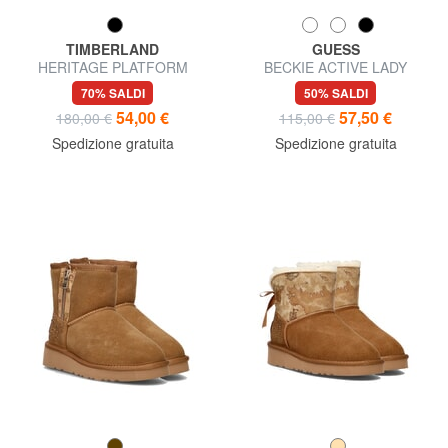
TIMBERLAND
GUESS
HERITAGE PLATFORM
BECKIE ACTIVE LADY
Stivaletto in nabuk
Sneaker
70% SALDI
50% SALDI
54,00 €
57,50 €
180,00 €
115,00 €
Spedizione gratuita
Spedizione gratuita