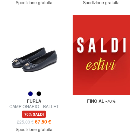
Spedizione gratuita
Spedizione gratuita
FURLA
FINO AL -70%
CAMPIONARIO - BALLET
Ballerine in pelle
70% SALDI
67,50 €
225,00 €
Spedizione gratuita