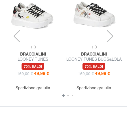
BRACCIALINI
BRACCIALINI
LOONEY TUNES
LOONEY TUNES BUGS&LOLA
TWEETY&SILVESTRO
BUNNY Sneakers platform
70% SALDI
70% SALDI
Sneakers platform
49,99 €
49,99 €
169,00 €
169,00 €
Spedizione gratuita
Spedizione gratuita