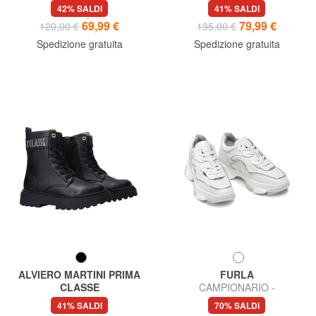
GEO Sneakers alte
GEO Stivali alti
42% SALDI
41% SALDI
69,99 €
79,99 €
120,00 €
135,00 €
Spedizione gratuita
Spedizione gratuita
ALVIERO MARTINI PRIMA
FURLA
CLASSE
CAMPIONARIO -
GEO Anfibi
WONDERLACE UP Sneakers
41% SALDI
70% SALDI
Donna