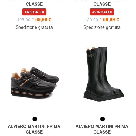
CLASSE
CLASSE
GEO Sneakers logate
GEO Sneakers alte
44% SALDI
42% SALDI
69,99 €
69,99 €
125,00 €
120,00 €
Spedizione gratuita
Spedizione gratuita
ALVIERO MARTINI PRIMA
ALVIERO MARTINI PRIMA
CLASSE
CLASSE