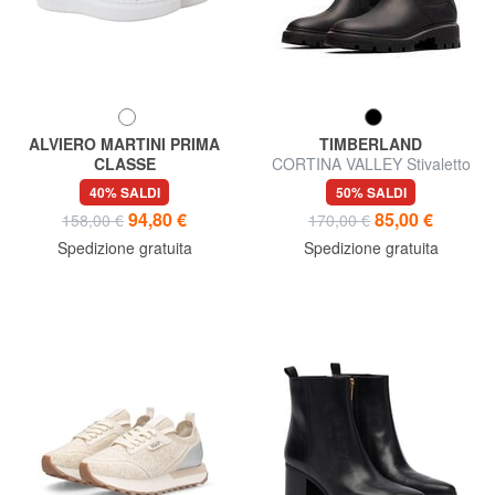
ALVIERO MARTINI PRIMA
TIMBERLAND
CLASSE
CORTINA VALLEY Stivaletto
GEO Sneakers in pelle
chelsea in pelle
40% SALDI
50% SALDI
94,80 €
85,00 €
158,00 €
170,00 €
Spedizione gratuita
Spedizione gratuita