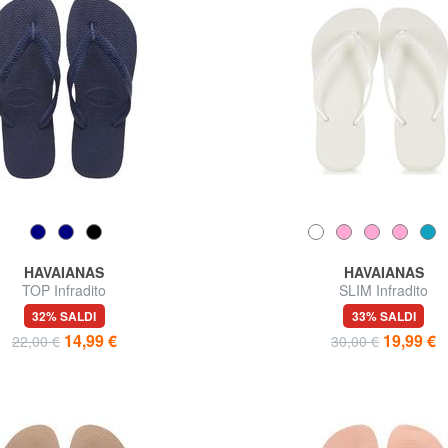
HAVAIANAS
HAVAIANAS
TOP Infradito
SLIM Infradito
32% SALDI
33% SALDI
14,99 €
19,99 €
22,00 €
30,00 €