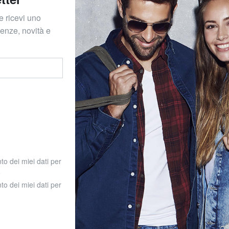
e ricevi uno
denze, novità e
to dei miei dati per
o
to dei miei dati per