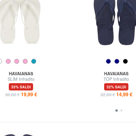
HAVAIANAS
HAVAIANAS
SLIM Infradito
TOP Infradito
33% SALDI
32% SALDI
19,99 €
14,99 €
30,00 €
22,00 €