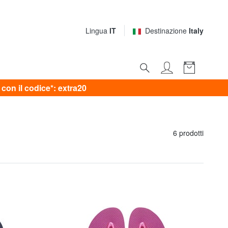
Lingua
IT
Destinazione
Italy
on il codice*: extra20
6 prodotti