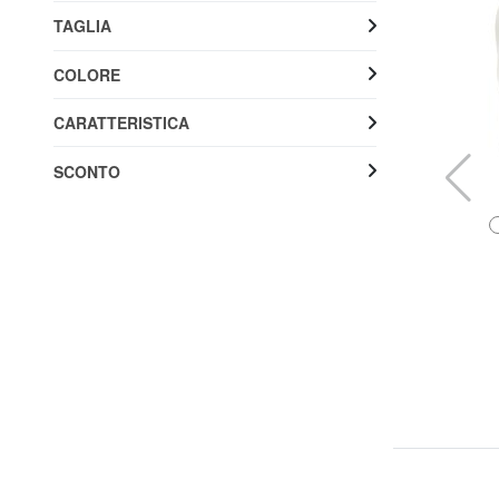
TAGLIA
COLORE
CARATTERISTICA
SCONTO
TIMBERLAND
k
Stivaletti 6 INCH PREMIUM, in pelle nabuk
230,00 €
230,00 €