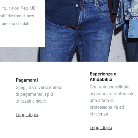
 7, 12, 13 del Reg. UE
iti” dichiaro di aver
attamento dei dati
Esperienza e
Affidabilità
Pagamenti
Con una consolidata
Scegli tra diversi metodi
esperienza trentennale,
di pagamento, i più
una storia di
utilizzati e sicuri.
professionalità ed
efficienza
Leggi di più
Leggi di più