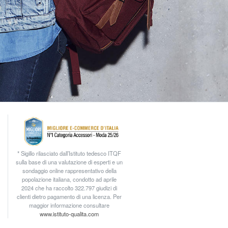
* Sigillo rilasciato dall’Istituto tedesco ITQF
sulla base di una valutazione di esperti e un
sondaggio online rappresentativo della
popolazione italiana, condotto ad aprile
2024 che ha raccolto 322.797 giudizi di
clienti dietro pagamento di una licenza. Per
maggior informazione consultare
www.istituto-qualita.com