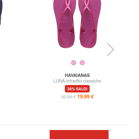
HAVAIANAS
LUNA infradito classiche
38% SALDI
19,99 €
32,00 €