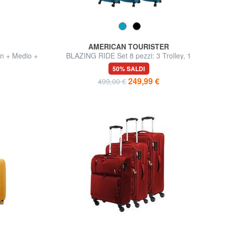
AMERICAN TOURISTER
n + Medio +
BLAZING RIDE Set 8 pezzi: 3 Trolley, 1
Borsone, 2 Zaini, 2 Beauty
50% SALDI
249,99 €
499,00 €