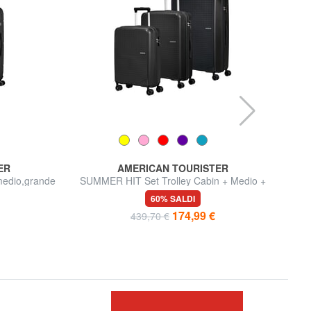
ER
AMERICAN TOURISTER
medio,grande
SUMMER HIT Set Trolley Cabin + Medio +
A
Grande
60% SALDI
174,99 €
439,70 €