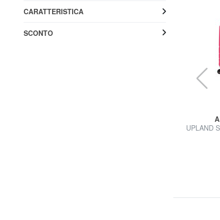
CARATTERISTICA
SCONTO
AMERICAN TOURISTER
A
io,
AIR WAVE Set Trolley Cabin + Medio + Grande
UPLAND Set
62% SALDI
149,99 €
389,70 €