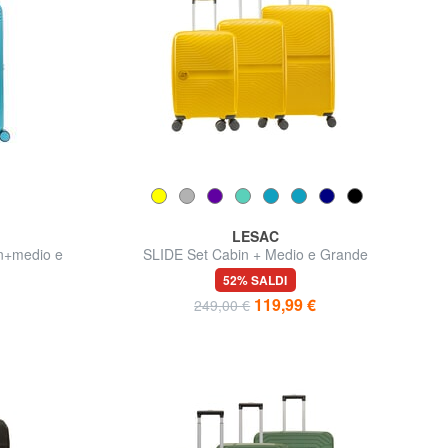
LESAC
in+medio e
SLIDE Set Cabin + Medio e Grande
espandibili, ultraresistenti
52% SALDI
119,99 €
249,00 €