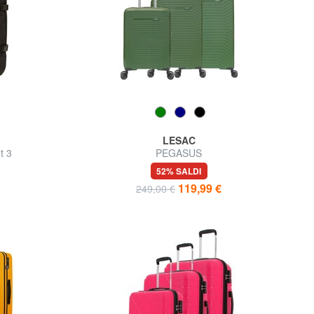
LESAC
t 3
PEGASUS
ande
52% SALDI
119,99 €
249,00 €