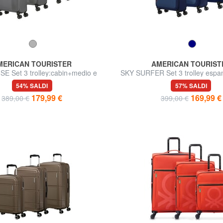
MERICAN TOURISTER
AMERICAN TOURIST
E Set 3 trolley:cabin+medio e
SKY SURFER Set 3 trolley espand
grande espandibili
medio e grande
54% SALDI
57% SALDI
179,99 €
169,99 €
389,00 €
399,00 €