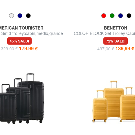
MERICAN TOURISTER
BENETTON
et 3 trolley:cabin,medio,grande
COLOR BLOCK Set Trolley Cabi
Grande espandibili
45% SALDI
72% SALDI
179,99 €
139,99 €
329,00 €
497,00 €