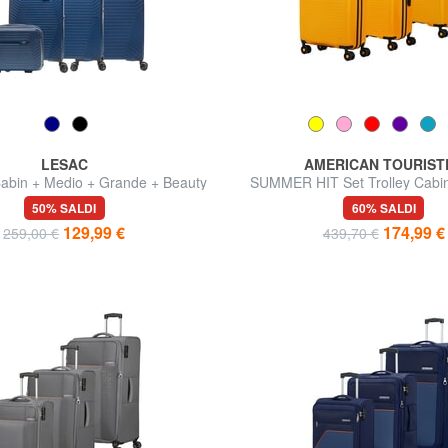
LESAC
AMERICAN TOURIST
bin + Medio + Grande + Beauty
SUMMER HIT Set Trolley Cabin
Grande
50% SALDI
60% SALDI
129,99 €
174,99 €
259,00 €
439,70 €