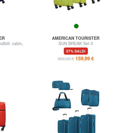
ER
AMERICAN TOURISTER
ibili: cabin,
SUN BREAK Set 3
trolley:cabin+medio,grande espandibili
57% SALDI
159,99 €
369,00 €