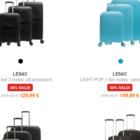
LESAC
LESAC
et 3 trolley ultraresistenti:
LIGHT POP 1 Set trolley: cab
medio e grande espandibili
grande espandibili
48% SALDI
58% SALDI
129,99 €
149,99 €
249,00 €
359,90 €