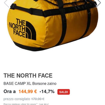
THE NORTH FACE
BASE CAMP XL Borsone zaino
Ora a
144,99 €
-14,7%
SALDI
prezzo consigliato
170,00 €
**
Prezzo migliore ultimi 30 giorni
: 144,99 €