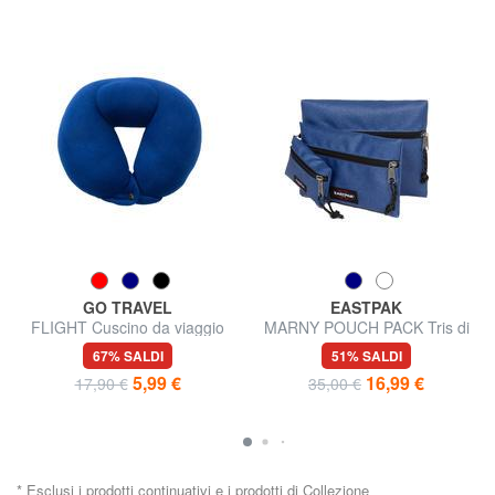
GO TRAVEL
EASTPAK
FLIGHT Cuscino da viaggio
MARNY POUCH PACK Tris di
bustine porta tutto
67% SALDI
51% SALDI
5,99 €
16,99 €
17,90 €
35,00 €
* Esclusi i prodotti continuativi e i prodotti di Collezione