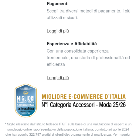
Pagamenti
Scegli tra diversi metodi di pagamento, i più
utilizzati e sicuri.
Leggi di più
Esperienza e Affidabilità
Con una consolidata esperienza
trentennale, una storia di professionalità ed
efficienza
Leggi di più
* Sigillo rilasciato dall’Istituto tedesco ITQF sulla base di una valutazione di esperti e un
sondaggio online rappresentativo della popolazione italiana, condotto ad aprile 2024
che ha raccolto 322.797 giudizi di clienti dietro pagamento di una licenza. Per maggior