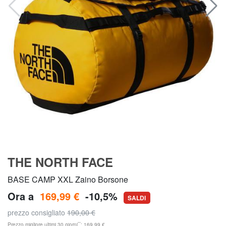
THE NORTH FACE
BASE CAMP XXL Zaino Borsone
Ora a
169,99 €
-10,5%
SALDI
prezzo consigliato
190,00 €
**
Prezzo migliore ultimi 30 giorni
: 169,99 €