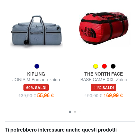
KIPLING
THE NORTH FACE
JONIS M Borsone zaino
BASE CAMP XXL Zaino
grande, porta pc 15"
Borsone
60% SALDI
11% SALDI
55,96 €
169,99 €
139,90 €
190,00 €
Ti potrebbero interessare anche questi prodotti