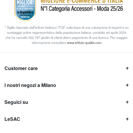
* Sigillo rilasciato dall’Istituto tedesco ITQF sulla base di una valutazione di esperti e un
sondaggio online rappresentativo della popolazione italiana, condotto ad aprile 2024
che ha raccolto 322.797 giudizi di clienti dietro pagamento di una licenza. Per maggior
informazione consultare
www.istituto-qualita.com
Customer care
I nostri negozi a Milano
Seguici su
LeSAC