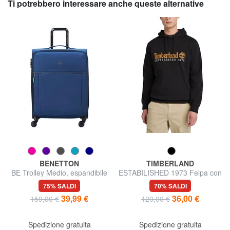
Ti potrebbero interessare anche queste alternative
BENETTON
TIMBERLAND
BE Trolley Medio, espandibile
ESTABILISHED 1973 Felpa con
cappuccio ricamo logo
75% SALDI
70% SALDI
39,99 €
36,00 €
159,00 €
120,00 €
Spedizione gratuita
Spedizione gratuita