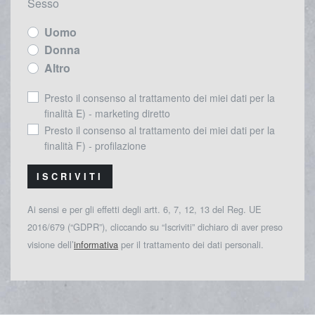
Sesso
Uomo
Donna
Altro
Presto il consenso al trattamento dei miei dati per la
finalità E) - marketing diretto
Presto il consenso al trattamento dei miei dati per la
finalità F) - profilazione
ISCRIVITI
Ai sensi e per gli effetti degli artt. 6, 7, 12, 13 del Reg. UE
2016/679 (“GDPR”), cliccando su “Iscriviti” dichiaro di aver preso
visione dell’
informativa
per il trattamento dei dati personali.