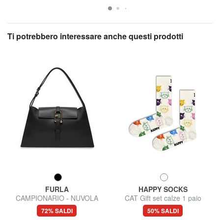
Ti potrebbero interessare anche questi prodotti
FURLA
HAPPY SOCKS
CAMPIONARIO - NUVOLA
CAT Gift set calze 1 paio
Borsa semirigida in pelle
72% SALDI
50% SALDI