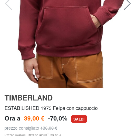
TIMBERLAND
ESTABILISHED 1973 Felpa con cappuccio
Ora a
39,00 €
-70,0%
SALDI
prezzo consigliato
130,00 €
**
Prezzo migliore ultimi 30 giorni
: 39,00 €