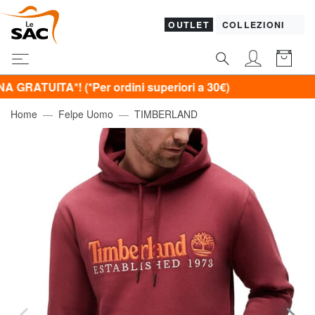
OUTLET
COLLEZIONI
A*! (*Per ordini superiori a 30€)
Home
Felpe Uomo
TIMBERLAND